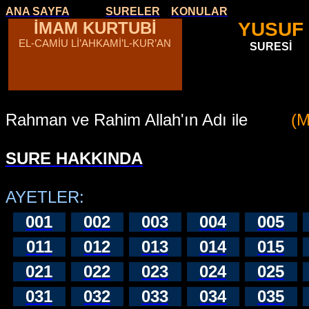
ANA SAYFA
SURELER
KONULAR
İMAM KURTUBİ
YUSUF
EL-CAMİU Lİ’AHKAMİ’L-KUR’AN
SURESİ
Rahman ve Rahim Allah'ın Adı ile
(M
SURE HAKKINDA
AYETLER:
001
002
003
004
005
011
012
013
014
015
021
022
023
024
025
031
032
033
034
035