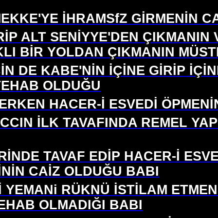
 MEKKE'YE İHRAMSfZ GİRMENİN 
RİP ALT SENİYYE'DEN ÇIKMANIN
RKLI BİR YOLDAN ÇIKMANIN MÜS
İN DE KABE'NİN İÇİNE GİRİP İÇ
TEHAB OLDUĞU
EDERKEN HACER-İ ESVEDİ ÖPME
ACCIN İLK TAVAFINDA REMEL Y
İNDE TAVAF EDİP HACER-İ ESVE
İNİN CAİZ OLDUĞU BABI
İ YEMANi RÜKNÜ İSTİLAM ETMEN
EHAB OLMADIĞI BABI