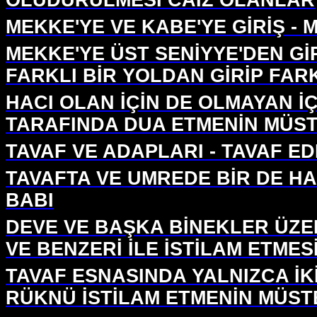
ÖLÜDÜRÜLMESİ CAİZ OLANLAR
MEKKE'YE VE KABE'YE GİRİŞ -
MEKKE'YE ÜST SENİYYE'DEN Gİ
FARKLI BİR YOLDAN GİRİP FA
HACI OLAN İÇİN DE OLMAYAN İÇ
TARAFINDA DUA ETMENİN MÜS
TAVAF VE ADAPLARI - TAVAF 
TAVAFTA VE UMREDE BİR DE H
BABI
DEVE VE BAŞKA BİNEKLER ÜZER
VE BENZERİ İLE İSTİLAM ETMES
TAVAF ESNASINDA YALNIZCA İK
RÜKNÜ İSTİLAM ETMENİN MÜST