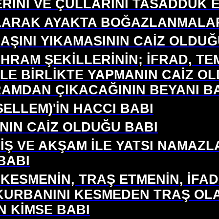
ERİNİ VE ÇULLARINI TASADDUK
OLARAK AYAKTA BOĞAZLANMALAR
BAŞINI YIKAMASININ CAİZ OLDUĞ
İHRAM ŞEKİLLERİNİN; İFRAD, T
LE BİRLİKTE YAPMANIN CAİZ O
RAMDAN ÇlKACAĞININ BEYANI B
ELLEM)'İN HACCI BABI
NIN CAİZ OLDUĞU BABI
İŞ VE AKŞAM İLE YATSI NAMAZLA
BABI
KESMENİN, TRAŞ ETMENİN, İFAD
KURBANINI KESMEDEN TRAŞ OL
 KİMSE BABI