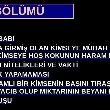
BÖLÜMÜ
BABI
A GİRMİş OLAN KİMSEYE MÜBA
KİMSEYE HOŞ KOKUNUN HARAM KI
 NİTELİKLERİ VE VAKTİ
K YAPAMAMASI
MLI BİR KİMSENİN BAŞINI TIRA
VACİB OLUP MİKTARININ BEYANI 
UŞU