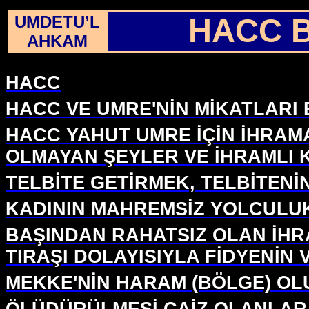
UMDETU’L
HACC 
AHKAM
HACC
HACC VE UMRE'NİN MİKATLARI 
HACC YAHUT UMRE İÇİN İHRAM
OLMAYAN ŞEYLER VE İHRAMLI 
TELBİTE GETİRMEK, TELBİTENİN
KADININ MAHREMSİZ YOLCULU
BAŞINDAN RAHATSIZ OLAN İHRA
TIRAŞI DOLAYISIYLA FİDYENİN 
MEKKE'NİN HARAM (BÖLGE) OL