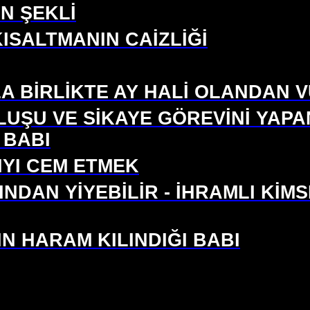
N ŞEKLİ
KISALTMANIN CAİZLİĞİ
LA BİRLİKTE AY HALİ OLANDAN
LUŞU VE SİKAYE GÖREVİNİ YAP
 BABI
IYI CEM ETMEK
INDAN YİYEBİLİR - İHRAMLI KİM
IN HARAM KILINDIĞI BABI