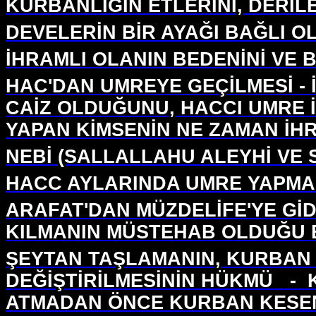
KURBANLIĞIN ETLERİNİ, DERİL
DEVELERİN BİR AYAĞI BAĞLI 
İHRAMLI OLANIN BEDENİNİ VE 
HAC'DAN UMREYE GEÇİLMESİ - 
CAİZ OLDUĞUNU, HACCI UMRE İ
YAPAN KİMSENİN NE ZAMAN İH
NEBİ (SALLALLAHU ALEYHİ VE S
HACC AYLARINDA UMRE YAPMA
ARAFAT'DAN MÜZDELİFE'YE GİD
KILMANIN MÜSTEHAB OLDUĞU 
ŞEYTAN TAŞLAMANIN, KURBAN 
DEĞİŞTİRİLMESİNİN HÜKMÜ
-
ATMADAN ÖNCE KURBAN KESEN