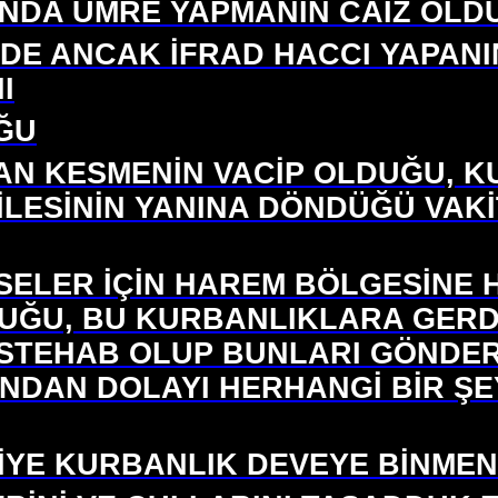
INDA UMRE YAPMANIN CAİZ OLD
 DE ANCAK İFRAD HACCI YAPAN
I
ĞU
AN KESMENİN VACİP OLDUĞU, 
İLESİNİN YANINA DÖNDÜĞÜ VAK
MSELER İÇİN HAREM BÖLGESİNE 
ĞU, BU KURBANLIKLARA GERD
STEHAB OLUP BUNLARI GÖNDERE
UNDAN DOLAYI HERHANGİ BİR ŞE
DİYE KURBANLIK DEVEYE BİNMEN