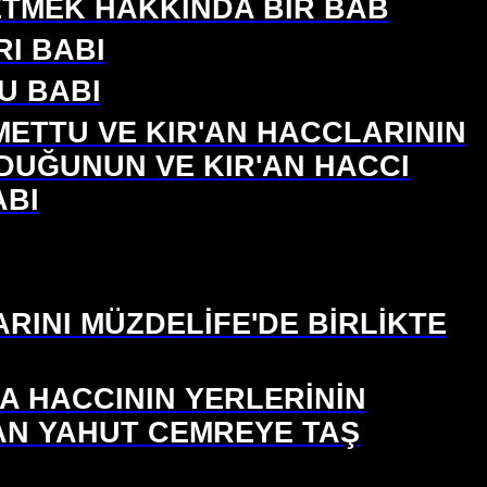
 ETMEK HAKKINDA BİR BAB
I BABI
U BABI
EMETTU VE KIR'AN HACCLARININ
LDUĞUNUN VE KIR'AN HACCI
ABI
RINI MÜZDELİFE'DE BİRLİKTE
A HACCININ YERLERİNİN
AN YAHUT CEMREYE TAŞ