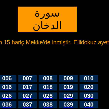
سورة
الدخان
 15 hariç Mekke’de inmiştir. Ellidokuz ayett
006
007
008
009
010
016
017
018
019
020
026
027
028
029
030
036
037
038
039
040