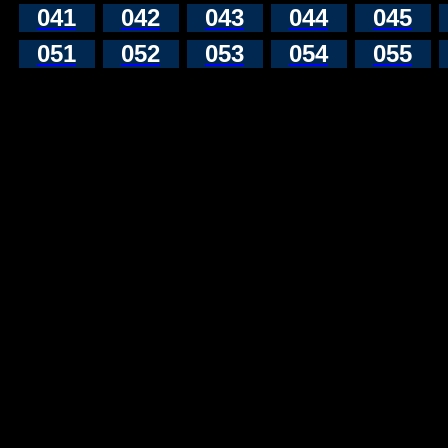
041
042
043
044
045
051
052
053
054
055