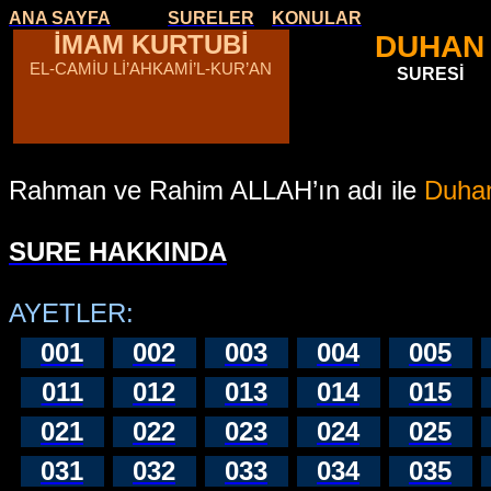
ANA SAYFA
SURELER
KONULAR
İMAM KURTUBİ
DUHAN
EL-CAMİU Lİ’AHKAMİ’L-KUR’AN
SURESİ
Rahman ve Rahim ALLAH’ın adı ile
Duhan
SURE HAKKINDA
AYETLER:
001
002
003
004
005
011
012
013
014
015
021
022
023
024
025
031
032
033
034
035