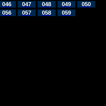
046
047
048
049
050
056
057
058
059