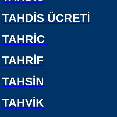
TAHDİS ÜCRETİ
TAHRİC
TAHRİF
TAHSİN
TAHVİK