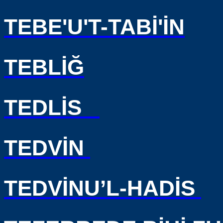
TEBE'U'T-TABİ'İN
TEBLİĞ
TEDLİS
TEDVİN
TEDVİNU’L-HADİS