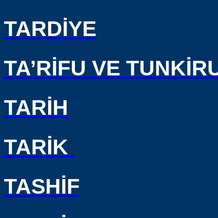
TARDİYE
TA’RİFU VE TUNKİR
TARİH
TARİK
TASHİF