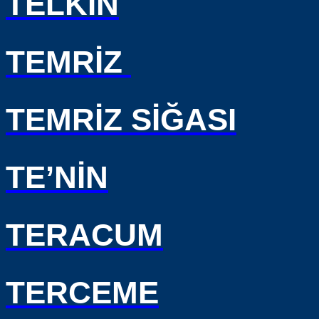
TELKİN
TEMRİZ
TEMRİZ SİĞASI
TE’NİN
TERACUM
TERCEME