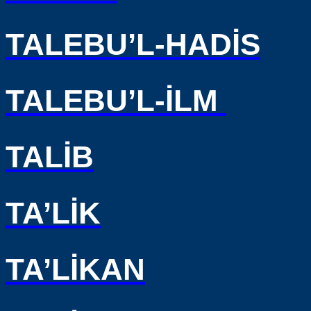
TALEBU’L-HADİS
TALEBU’L-İLM
TALİB
TA’LİK
TA’LİKAN