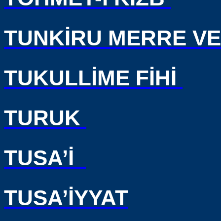
TUNKİRU MERRE VE
TUKULLİME FİHİ
TURUK
TUSA’İ
TUSA’İYYAT