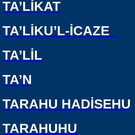
TA’LİKAT
TA’LİKU’L-İCAZE
TA’LİL
TA’N
TARAHU HADİSEHU
TARAHUHU