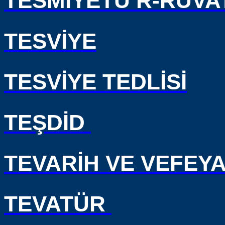
TESMİYETU’R-RUVA
TESVİYE
TESVİYE TEDLİSİ
TEŞDİD
TEVARİH VE VEFEY
TEVATÜR