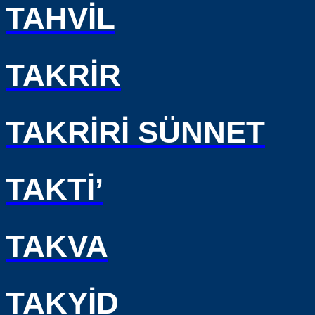
TAHVİL
TAKRİR
TAKRİRİ SÜNNET
TAKTİ’
TAKVA
TAKYİD