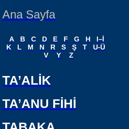
Ana Sayfa
A
B
C
D
E
F
G
H
I–İ
K
L
M
N
R
S
Ş
T
U-Ü
V
Y
Z
TA’ALİK
TA’ANU FİHİ
TABAKA