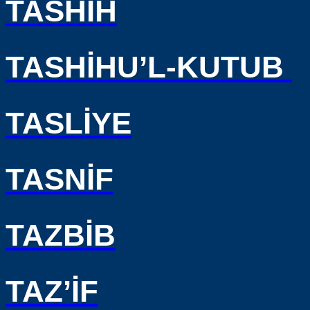
TASHİH
TASHİHU’L-KUTUB
TASLİYE
TASNİF
TAZBİB
TAZ’İF