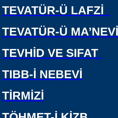
TEVATÜR-Ü LAFZİ
TEVATÜR-Ü MA’NEV
TEVHİD VE SIFAT
TIBB-İ NEBEVİ
TİRMİZİ
TÖHMET-İ KİZB