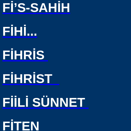
Fİ’S-SAHİH
FİHİ...
FİHRİS
FİHRİST
FİİLİ SÜNNET
FİTEN