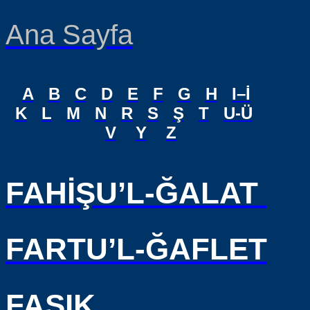
Ana Sayfa
A
B
C
D
E
F
G
H
I–İ
K
L
M
N
R
S
Ş
T
U-Ü
V
Y
Z
FAHİŞU’L-ĞALAT
FARTU’L-ĞAFLET
FASIK