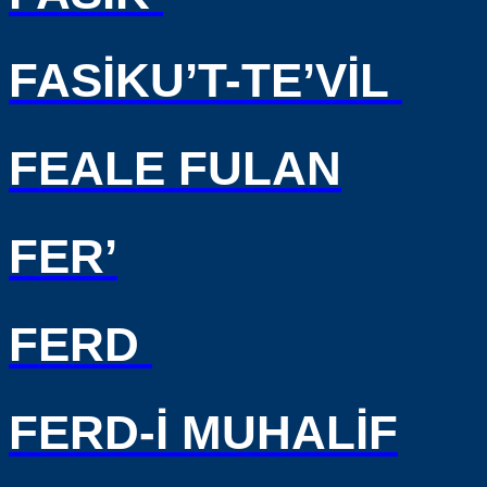
FASİKU’T-TE’VİL
FEALE FULAN
FER’
FERD
FERD-İ MUHALİF