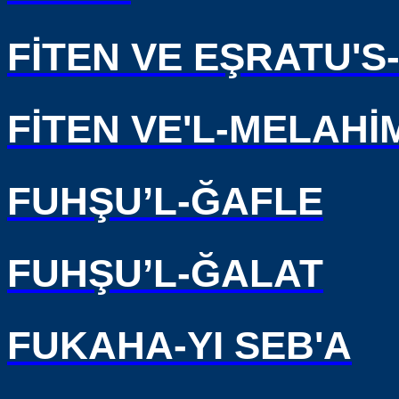
FİTEN VE EŞRATU'S
FİTEN VE'L-MELAHİ
FUHŞU’L-ĞAFLE
FUHŞU’L-ĞALAT
FUKAHA-YI SEB'A