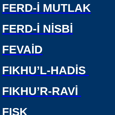
FERD-İ MUTLAK
FERD-İ NİSBİ
FEVAİD
FIKHU’L-HADİS
FIKHU’R-RAVİ
FISK