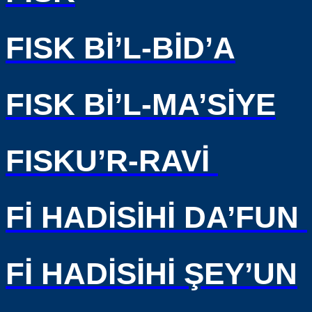
FISK Bİ’L-BİD’A
FISK Bİ’L-MA’SİYE
FISKU’R-RAVİ
Fİ HADİSİHİ DA’FUN
Fİ HADİSİHİ ŞEY’UN