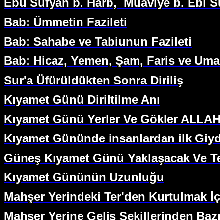
Ebu Süfyan b. Harb,
Muaviye b. Ebı S
Bab: Ümmetin Fazileti
Bab: Sahabe ve Tabiunun Fazileti
Bab: Hicaz, Yemen, Şam, Faris ve Um
Sur'a Üfürüldükten Sonra Diriliş
Kıyamet Günü Diriltilme Anı
Kıyamet Günü Yerler Ve Gökler ALLAH
Kıyamet Gününde insanlardan ilk Giydi
Güneş Kıyamet Günü Yaklaşacak Ve Te
Kıyamet Gününün Uzunluğu
Mahşer Yerindeki Ter'den Kurtulmak İçi
Mahşer Yerine Geliş Şekillerinden Bazı