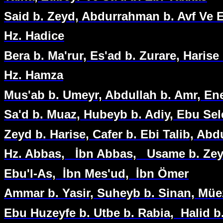
Said b. Zeyd, Abdurrahman b. Avf Ve 
Hz. Hadice
Bera b. Ma'rur, Es'ad b. Zurare, Haris
Hz. Hamza
Mus'ab b. Umeyr, Abdullah b. Amr, Ene
Sa'd b. Muaz, Hubeyb b. Adiy, Ebu Sel
Zeyd b. Harise, Cafer b. Ebi Talib, Ab
Hz. Abbas,
İbn Abbas,
Usame b. Ze
Ebu'l-As,
İbn Mes'ud,
İbn Ömer
Ammar b. Yasir, Suheyb b. Sinan, Müez
Ebu Huzeyfe b. Utbe b. Rabia,
Halid b.