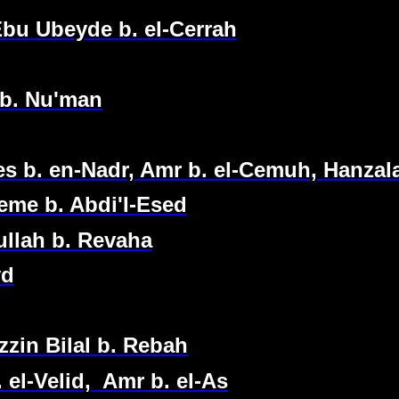
Ebu Ubeyde b. el-Cerrah
e b. Nu'man
s b. en-Nadr, Amr b. el-Cemuh, Hanzala
eme b. Abdi'I-Esed
dullah b. Revaha
yd
zin Bilal b. Rebah
 el-Velid,
Amr b. el-As