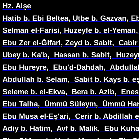
Hz. Aişe
Hatib b. Ebi Beltea, Utbe b. Gazvan, E
Selman el-Farisi, Huzeyfe b. el-Yeman
Ebu Zer el-Ğifari, Zeyd b. Sabit,
Cabir
Ubey b. Ka'b,
Hassan b. Sabit,
Huzey
Ebu Hureyre,
Ebu'd-Dahdah,
Abdulla
Abdullah b. Selam,
Sabit b. Kays b. 
Seleme b. el-Ekva,
Bera b. Azib,
Enes
Ebu Talha,
Ümmü Süleym,
Ümmü Har
Ebu Musa el-Eş'ari,
Cerir b. Abdillah e
Adiy b. Hatim,
Avf b. Malik,
Ebu Kuha