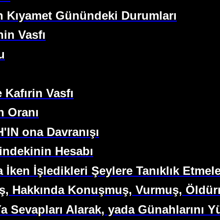
in Kıyamet Günündeki Durumları
in Vasfı
u
 Kafırin Vasfı
n Oranı
'IN ona Davranışı
indekinin Hesabı
İken İşledikleri Şeylere Tanıklık Etmele
iş, Hakkında Konuşmuş, Vurmuş, Öldürm
a Sevapları Alarak, yada Günahlarını Yü