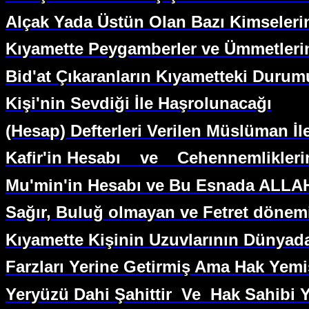
Alçak Yada Üstün Olan Bazı Kimseler
Kıyamette Peygamberler ve Ümmetlerin
Bid'at Çıkaranların Kıyametteki Durum
Kişi'nin Sevdiği İle Haşrolunacağı
(Hesap) Defterleri Verilen Müslüman İle
Kafir'in Hesabı
ve
Cehennemlikleri
Mu'min'in Hesabı ve Bu Esnada ALLAH
Sağır, Buluğ olmayan ve Fetret dönem
Kıyamette Kişinin Uzuvlarının Dünyada 
Farzları Yerine Getirmiş Ama Hak Yem
Yeryüzü Dahi Şahittir
Ve
Hak Sahibi Y