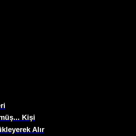
ri
üş... Kişi
kleyerek Alır