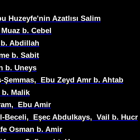
bu Huzeyfe'nin Azatlısı Salim
, Muaz b. Cebel
 b. Abdillah
me b. Sabit
h b. Uneys
eş-Şemmas,
Ebu Zeyd Amr b. Ahtab
 b. Malik
am,
Ebu Amir
l-Beceli,
Eşec Abdulkays,
Vail b. Hucr
fe Osman b. Amir