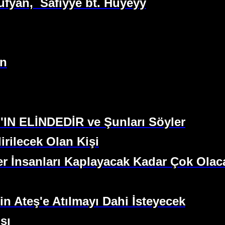
üfyan,
Safiyye bt. Huyeyy
an
'IN ELİNDEDİR ve Şunları Söyler
rilecek Olan Kişi
r İnsanları Kaplayacak Kadar Çok Olac
n Ateş'e Atılmayı Dahi İsteyecek
sı