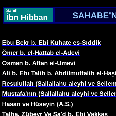
Sahih
SAHABE’N
İbn Hibban
Ebu Bekr b. Ebi Kuhate es-Sıddik
Ömer b. el-Hattab el-Adevi
Osman b. Aftan el-Umevi
Ali b. Ebı Talib b. Abdilmuttalib el-Haş
Resulullah (Sallallahu aleyhi ve Selle
Mustafa'nın (Sallallahu aleyhi ve Selle
Hasan ve Hüseyin (A.S.)
Talha, Zübeyr Ve Sa'd b. Ebi Vakkas