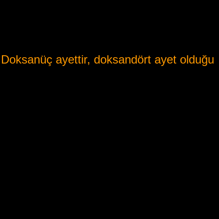
 Doksanüç ayettir, doksandört ayet olduğu