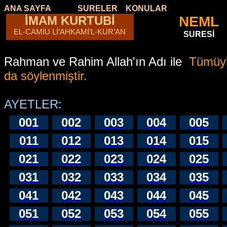
ANA SAYFA
SURELER
KONULAR
İMAM KURTUBİ
NEML
EL-CAMİU Lİ’AHKAMİ’L-KUR’AN
SURESİ
Rahman ve Rahim Allah'ın Adı ile
Tümüyl
da söylenmiştir.
AYETLER:
001
002
003
004
005
011
012
013
014
015
021
022
023
024
025
031
032
033
034
035
041
042
043
044
045
051
052
053
054
055