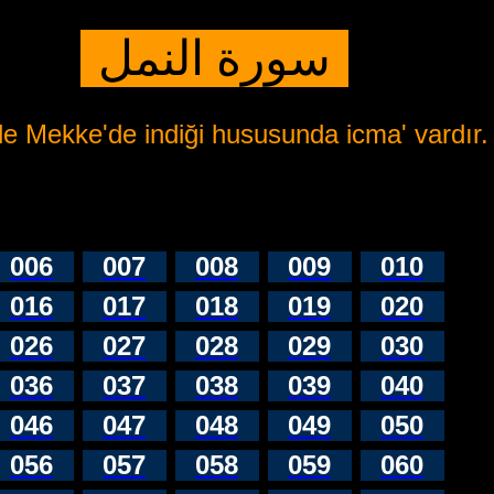
سورة النمل
e Mekke'de indiği hususunda icma' vardır.
006
007
008
009
010
016
017
018
019
020
026
027
028
029
030
036
037
038
039
040
046
047
048
049
050
056
057
058
059
060