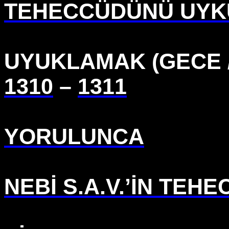
TEHECCÜDÜNÜ UYKU
UYUKLAMAK (GECE 
1310
–
1311
YORULUNCA
NEBİ S.A.V.’İN TEH