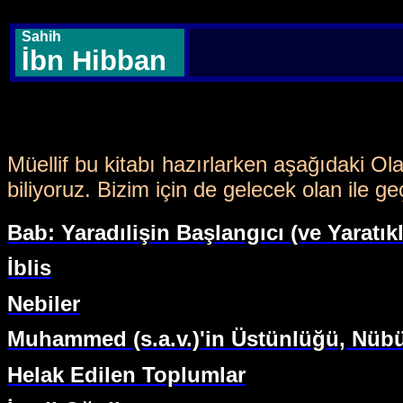
Sahih
İbn Hibban
Müellif bu kitabı hazırlarken aşağıdaki Ol
biliyoruz. Bizim için de gelecek olan ile g
Bab: Yaradılişin Başlangıcı (ve Yaratıkl
İblis
Nebiler
Muhammed (s.a.v.)'in Üstünlüğü, Nübü
Helak Edilen Toplumlar