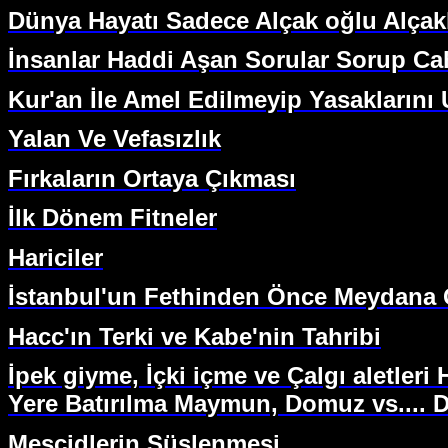
Dünya Hayatı Sadece Alçak oğlu Alça
İnsanlar Haddi Aşan Sorular Sorup Cah
Kur'an İle Amel Edilmeyip Yasakları
Yalan Ve Vefasızlık
Fırkaların Ortaya Çıkması
İlk Dönem Fitneler
Hariciler
İstanbul'un Fethinden Önce Meydana Ge
Hacc'ın Terki ve Kabe'nin Tahribi
İpek giyme, İçki içme ve Çalgı aletleri 
Yere Batırılma Maymun, Domuz vs....
Mescidlerin Süslenmesi