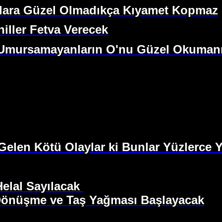
klara Güzel Olmadıkça Kıyamet Kopmaz
iller Fetva Verecek
nı Umursamayanların O'nu Güzel Okuman
len Kötü Olaylar ki Bunlar Yüzlerce Yı
Helal Sayılacak
 Dönüşme ve Taş Yağması Başlayacak