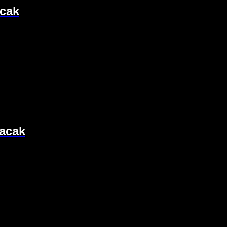
acak
pacak