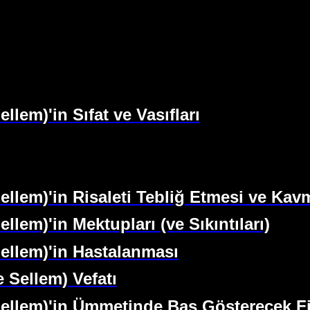
llem)'in Sıfat ve Vasıfları
Sellem)'in Risaleti Tebliğ Etmesi ve Ka
llem)'in Mektupları (ve Sıkıntıları)
Sellem)'in Hastalanması
e Sellem) Vefatı
 Sellem)'in Ümmetinde Baş Gösterecek F