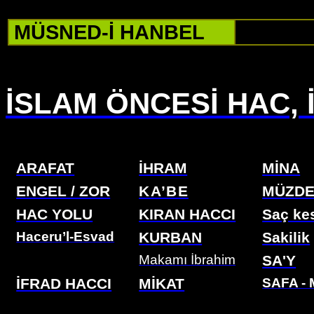
MÜSNED-İ HANBEL
İSLAM ÖNCESİ HAC,
ARAFAT
İHRAM
MİNA
ENGEL / ZOR
KA’BE
MÜZDE
HAC YOLU
KIRAN HACCI
Saç ke
Haceru’l-Esvad
KURBAN
Sakilik
Makamı İbrahim
SA'Y
İFRAD HACCI
MİKAT
SAFA -