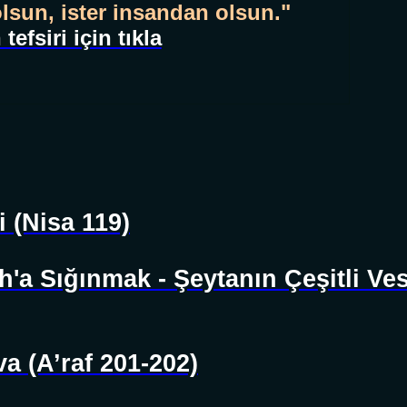
olsun, ister insandan olsun."
efsiri için tıkla
i (Nisa 119)
h'a Sığınmak - Şeytanın Çeşitli Ve
a (A’raf 201-202)