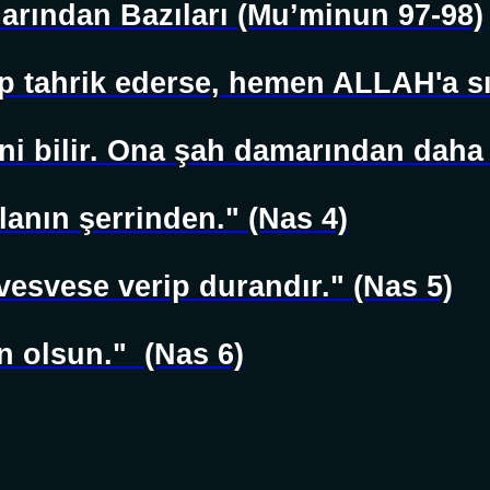
larından Bazıları (Mu’minun 97-98)
p tahrik ederse, hemen ALLAH'a sığ
i bilir. Ona şah damarından daha y
lanın şerrinden." (Nas 4)
vesvese verip durandır." (Nas 5)
n olsun."
(Nas 6)