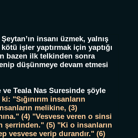
Şeytan’ın insanı üzmek, yalnış
kötü işler yaptırmak için yaptığı
in bazen ilk telkinden sonra
lenip düşünmeye devam etmesi
e ve Teala Nas Suresinde şöyle
 ki: "Sığınırım insanların
nsanların melikine, (3)
hına." (4) "Vesvese veren o sinsi
n şerrinden." (5) "Ki o insanların
p vesvese verip durandır." (6)