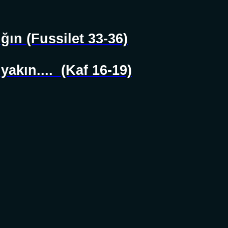
ın (Fussilet 33-36)
akın....
(Kaf 16-19)