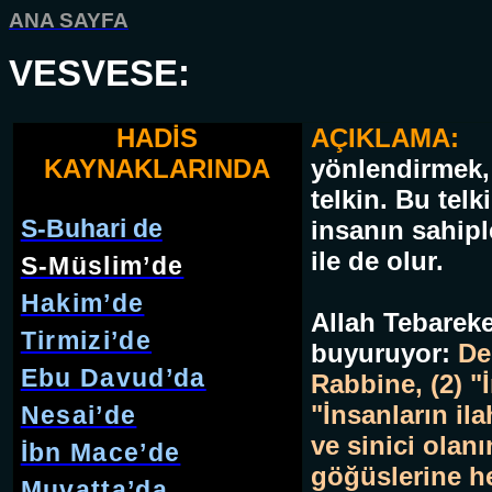
ANA SAYFA
VESVESE:
HADİS
AÇIKLAMA:
KAYNAKLARINDA
yönlendirmek, 
telkin. Bu telk
S-Buhari de
insanın sahip
ile de olur.
S-Müslim’de
Hakim’de
Allah Tebarek
Tirmizi’de
buyuruyor:
De
Ebu Davud’da
Rabbine, (2) "İ
"İnsanların ila
Nesai’de
ve sinici olanı
İbn Mace’de
göğüslerine he
Muvatta’da