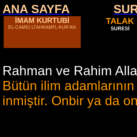
ANA SAYFA
SU
İMAM KURTUBİ
TALAK
EL-CAMİU Lİ’AHKAMİ’L-KUR’AN
SURESİ
Rahman ve Rahim Allah
Bütün ilim adamlarını
inmiştir. Onbir ya da on