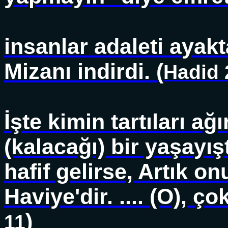
insanlar adaleti ayakt
Mizanı indirdi. (
Hadid 
İşte kimin tartıları ağ
(kalacağı) bir yaşayışta
hafif gelirse, Artık o
Haviye'dir. .... (O), çok
)
11