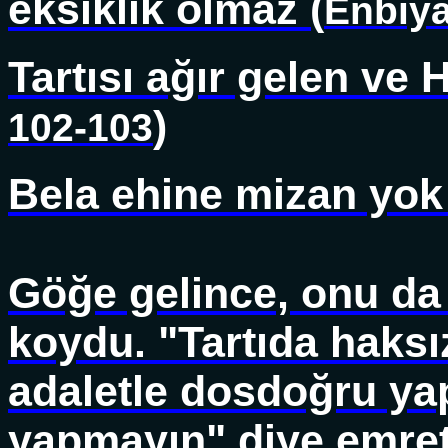
eksiklik olmaz (
Enbiya
Tartısı ağır gelen ve Ha
)
102-103
Bela ehine mizan yok
Göğe gelince, onu da 
koydu. "Tartıda haksız
adaletle dosdoğru yap
yapmayın" diye emrett