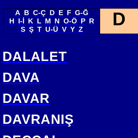
A
B
C-Ç
D
E
F
G-Ğ
D
H
I-İ
K
L
M
N
O-Ö
P
R
S
Ş
T
U-Ü
V
Y
Z
DALALET
DAVA
DAVAR
DAVRANIŞ