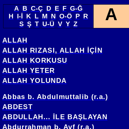
A
B
C-Ç
D
E
F
G-Ğ
A
H
I-İ
K
L
M
N
O-Ö
P
R
S
Ş
T
U-Ü
V
Y
Z
ALLAH
ALLAH RIZASI, ALLAH İÇİN
ALLAH KORKUSU
ALLAH YETER
ALLAH YOLUNDA
Abbas b. Abdulmuttalib (r.a.)
ABDEST
ABDULLAH... İLE BAŞLAYAN
Abdurrahman b. Avf (r.a.)