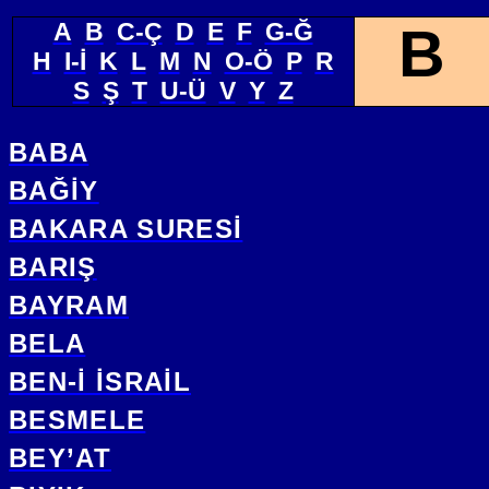
A
B
C-Ç
D
E
F
G-Ğ
B
H
I-İ
K
L
M
N
O-Ö
P
R
S
Ş
T
U-Ü
V
Y
Z
BABA
BAĞİY
BAKARA SURESİ
BARIŞ
BAYRAM
BELA
BEN-İ İSRAİL
BESMELE
BEY’AT