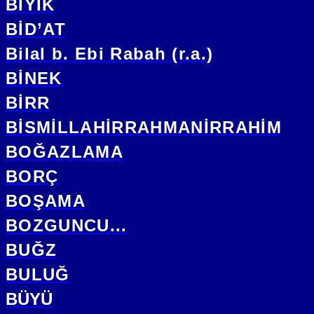
BIYIK
BİD’AT
Bilal b. Ebi Rabah (r.a.)
BİNEK
BİRR
BİSMİLLAHİRRAHMANİRRAHİM
BOĞAZLAMA
BORÇ
BOŞAMA
BOZGUNCU...
BUĞZ
BULUĞ
BÜYÜ