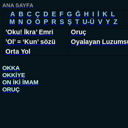
ANA SAYFA
A
B
C
Ç
D
E
F
G
Ğ
H
I
İ
K
L
M
N
O
Ö
P
R
S
Ş
T
U
-
Ü
V
Y
Z
’Oku! İkra’ Emri
Oruç
’Ol’ = ‘Kun’ sözü
Oyalayan Luzums
Orta Yol
OKKA
OKKİYE
ON İKİ İMAM
ORUÇ