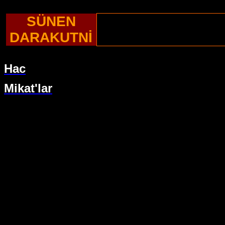
SÜNEN
DARAKUTNİ
Hac
Mikat'lar