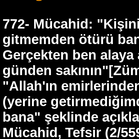
772- Mücahid: "Kişinin
gitmemden ötürü bana
Gerçekten ben alaya 
günden sakının"[Züm
"Allah'ın emirlerinde
(yerine getirmediğim
bana" şeklinde açıkla
Mücahid, Tefsir (2/559