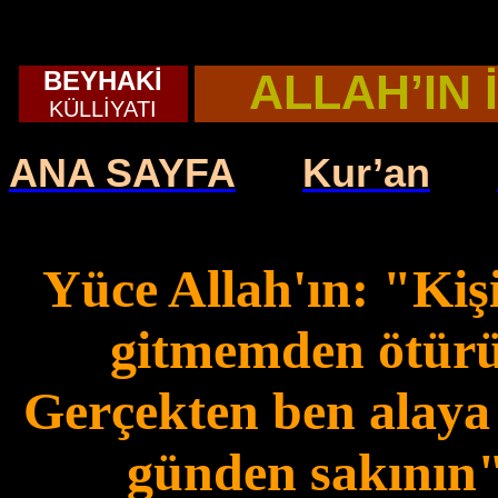
BEYHAKİ
ALLAH’IN 
KÜLLİYATI
ANA SAYFA
Kur’an
Yüce Allah'ın: "Kişi
gitmemden ötürü 
Gerçekten ben alaya
günden sakının