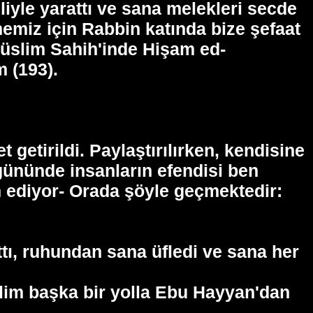
liyle yarattı ve sana melekleri secde
memiz için Rabbin katında bize şefaat
Müslim Sahih'inde Hişam ed-
m (193).
 getirildi. Paylaştırılırken, kendisine
 gününde insanların efendisi ben
 ediyor- Orada şöyle geçmektedir:
ttı, ruhundan sana üfledi ve sana her
lim başka bir yolla Ebu Hayyan'dan