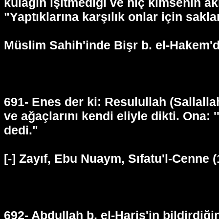
kulağın işitmediği ve hiç kimsenin ak
"Yaptıklarına karşılık onlar için sa
Müslim Sahih'inde Bişr b. el-Hakem'de
691- Enes der ki: Resulullah (Sallall
ve ağaçlarını kendi eliyle dikti. Ona
dedi."
[-] Zayıf, Ebu Nuaym, Sıfatu'l-Cenne (
692- Abdullah b, el-Haris'in bildirdi