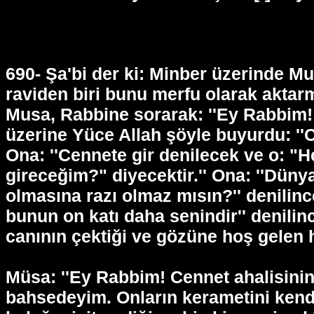
690- Şa'bi der ki: Minber üzerinde Muğ
raviden biri bunu merfu olarak aktarm
Musa, Rabbine sorarak: ''Ey Rabbim!
üzerine Yüce Allah şöyle buyurdu: ''C
Ona: ''Cennete gir denilecek ve o: "
gireceğim?" diyecektir.'' Ona: ''Dü
olmasına razı olmaz mısın?'' denilin
bunun on katı daha senindir'' denilin
canının çektiği ve gözüne hoş gelen h
Müsa: ''Ey Rabbim! Cennet ahalisinin
bahsedeyim. Onların kerametini kendi