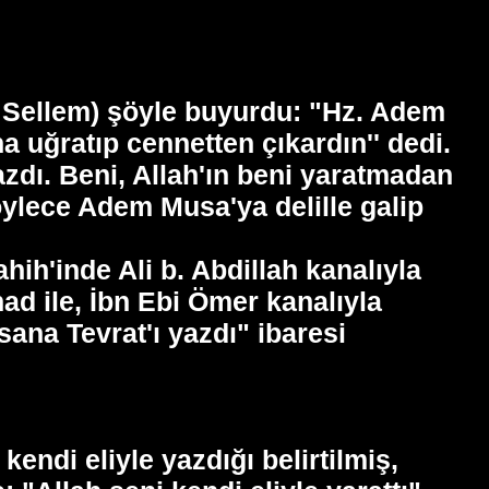
e Sellem) şöyle buyurdu: "Hz. Adem
a uğratıp cennetten çıkardın'' dedi.
azdı. Beni, Allah'ın beni yaratmadan
 Böylece Adem Musa'ya delille galip
ih'inde Ali b. Abdillah kanalıyla
ad ile, İbn Ebi Ömer kanalıyla
 sana Tevrat'ı yazdı" ibaresi
kendi eliyle yazdığı belirtilmiş,