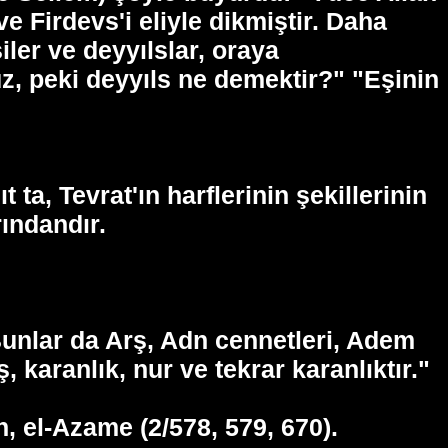
 ve Firdevs'i eliyle dikmiştir. Daha
iler ve deyyılslar, oraya
ruz, peki deyyıls ne demektir?" "Eşinin
a, Tevrat'ın harflerinin şekillerinin
rındandır.
 Bunlar da Arş, Adn cennetleri, Adem
 karanlık, nur ve tekrar karanlıktır."
, el-Azame (2/578, 579, 670).