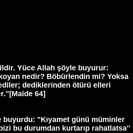
ldir. Yüce Allah şöyle buyurur:
alıkoyan nedir? Böbürlendin mi? Yoksa
ediler; dediklerinden ötürü elleri
er."[Maide 64]
yle buyurdu: "Kıyamet günü müminler
bizi bu durumdan kurtarıp rahatlatsa''