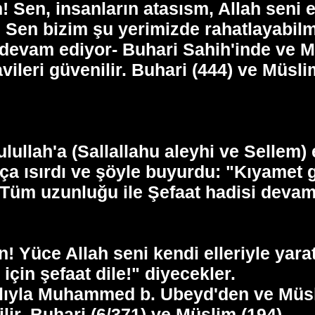
! Sen, insanların atasısm, Allah seni e
i. Sen bizim şu yerimizde rahatlayabil
le devam ediyor- Buhari Sahih'inde ve 
avileri güvenilir. Buhari (444) ve Müsli
ullah'a (Sallallahu aleyhi ve Sellem) et
arça ısırdı ve şöyle buyurdu: "Kıyamet
Tüm uzunluğu ile Şefaat hadisi devam
! Yüce Allah seni kendi elleriyle yara
için şefaat dile!" diyecekler.
alıyla Muhammed b. Ubeyd'den ve Müs
ilir. Buhari (6/371) ve Müslim (194).