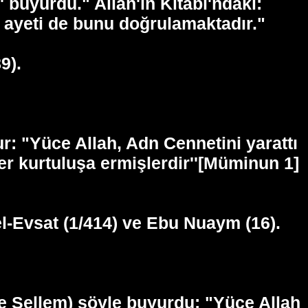
 buyurdu." Allah'ın Kitabı'ndaki:
) ayeti de bunu doğrulamaktadır."
9).
r: "Yüce Allah, Adn Cennetini yarattı
ler kurtuluşa ermişlerdir''[Müminun 1]
 el-Evsat (1/414) ve Ebu Nuaym (16).
 ve Sellem) şöyle buyurdu: "Yüce Allah