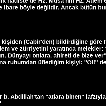
 İlk hadiste de Hz. Musa'nın Hz. Adem'e:
te ibare böyle değildir. Ancak bütün bu
kişiden (Cabir'den) bildirdiğine göre R
em ve zürriyetini yaratınca melekler: 
ın. Dünyayı onlara, ahireti de bize ver
na ruhumdan üflediğim kişiyi: ''Ol!'' d
r b. Abdillah'tan "atlara binen" lafzıy
f