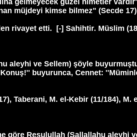
lına gelmeyecek güzel nimetler vardır''
klanan müjdeyi kimse bilmez" (Secde 17
n rivayet etti.
[-] Sahihtir. Müslim (18
ahu aleyhi ve Sellem) şöyle buyurmuştu
: ''Konuş!'' buyurunca, Cennet: ''Mümin
17), Taberani, M. el-Kebir (11/184), M.
ğine göre Resulullah (Sallallahu aleyhi