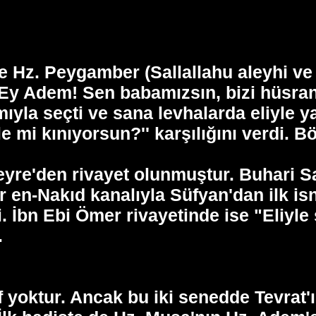
re Hz. Peygamber (Sallallahu aleyhi v
''Ey Adem! Sen babamızsın, bizi hüsran
ıyla seçti ve sana levhalarda eliyle y
yle mi kınıyorsun?'' karşılığını verdi.
yre'den rivayet olunmuştur. Buhari Sah
en-Nakıd kanalıyla Süfyan'dan ilk isn
i. İbn Ebi Ömer rivayetinde ise "Eliyle
.
f yoktur. Ancak bu iki senedde Tevrat'ı 