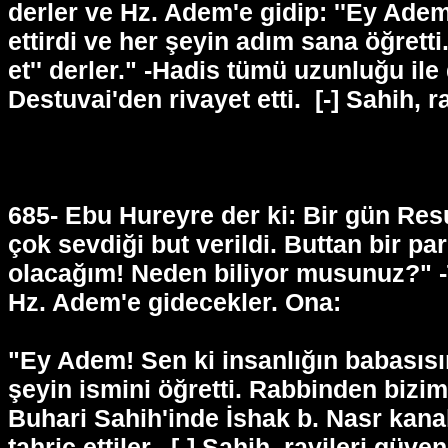
derler ve Hz. Adem'e gidip: ''Ey Adem
ettirdi ve her şeyin adım sana öğrett
et'' derler." -Hadis tümü uzunluğu i
Destuvai'den rivayet etti.
[-] Sahih, r
685- Ebu Hureyre der ki: Bir gün Resul
çok sevdiği but verildi. Buttan bir p
olacağım! Neden biliyor musunuz?" -
Hz. Adem'e gidecekler. Ona:
"Ey Adem! Sen ki insanlığın babasısın
şeyin ismini öğretti. Rabbinden bizim 
Buhari Sahih'inde İshak b. Nasr kan
tahric ettiler.
[-] Sahih, ravileri güven