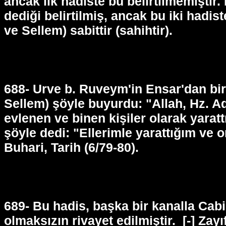
ancak ilk hadiste bu belirtilmemiştir.
dediği belirtilmiş, ancak bu iki hadis
ve Sellem) sabittir (sahihtir).
688- Urve b. Ruveym'in Ensar'dan bir 
Sellem) şöyle buyurdu: "Allah, Hz. Ad
evlenen ve binen kişiler olarak yaratt
şöyle dedi: "Ellerimle yarattığım ve o
Buhari, Tarih (6/79-80).
689- Bu hadis, başka bir kanalla Cabi
olmaksızın rivayet edilmiştir.
[-] Zayı