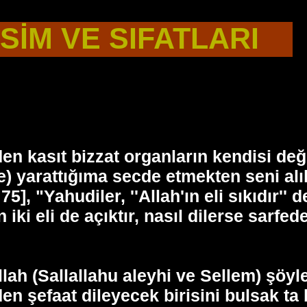
İSİM VE SIFATLARI
n kasıt bizzat organların kendisi deği
imle) yarattığıma secde etmekten seni 
], "Yahudiler, ''Allah'ın eli sıkıdır'' d
 iki eli de açıktır, nasıl dilerse sarfed
ullah (Sallallahu aleyhi ve Sellem) şö
en şefaat dileyecek birisini bulsak ta 