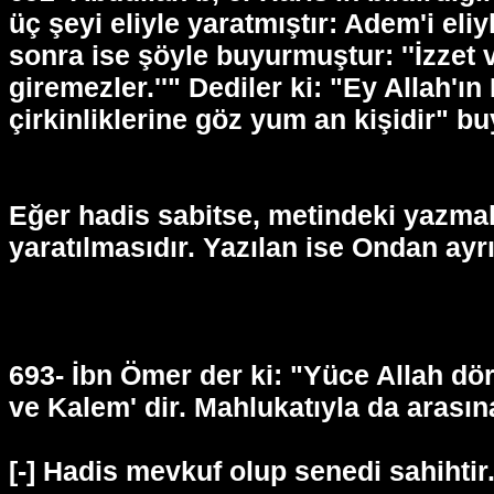
üç şeyi eliyle yaratmıştır: Adem'i eliyl
sonra ise şöyle buyurmuştur: ''İzzet v
giremezler.''" Dediler ki: "Ey Allah'ı
çirkinliklerine göz yum an kişidir" b
Eğer hadis sabitse, metindeki yazmak 
yaratılmasıdır. Yazılan ise Ondan ayrı 
693- İbn Ömer der ki: "Yüce Allah dör
ve Kalem' dir. Mahlukatıyla da arasına
[-] Hadis mevkuf olup senedi sahihtir