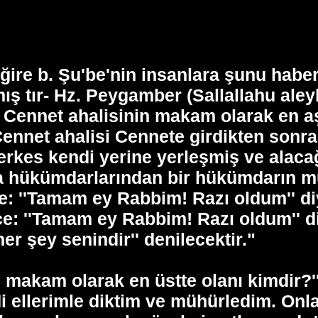
ire b. Şu'be'nin insanlara şunu haber v
ış tır- Hz. Peygamber (Sallallahu ale
 Cennet ahalisinin makam olarak en aş
ennet ahalisi Cennete girdikten sonra 
Herkes kendi yerine yerleşmiş ve alac
nya hükümdarlarından bir hükümdarın m
ce: ''Tamam ey Rabbim! Razı oldum'' di
ce: ''Tamam ey Rabbim! Razı oldum'' d
er şey senindir'' denilecektir."
 makam olarak en üstte olanı kimdir?''
 ellerimle diktim ve mühürledim. Onlar