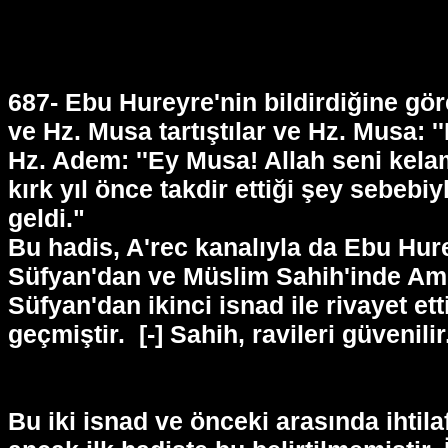
687- Ebu Hureyre'nin bildirdiğine gö
ve Hz. Musa tartıştılar ve Hz. Musa: 
Hz. Adem: ''Ey Musa! Allah seni kelam
kırk yıl önce takdir ettiği şey sebebi
geldi."
Bu hadis, A'rec kanalıyla da Ebu Hure
Süfyan'dan ve Müslim Sahih'inde Amr 
Süfyan'dan ikinci isnad ile rivayet ett
geçmiştir.
[-] Sahih, ravileri güvenilir
Bu iki isnad ve önceki arasında ihtila