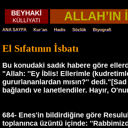
BEYHAKİ
ALLAH’IN 
KÜLLİYATI
ANA SAYFA
Kur’an
Hadis
Sözlük
Biyografi
El Sıfatının İsbatı
Bu konudaki sadık habere göre ellerde
"Allah: ''Ey İblis! Ellerimle (kudret
gururlananlardan mısın?'' dedi."[Sad 75
bağlandı ve lanetlendiler. Hayır, O'nun
684- Enes'in bildirdiğine göre Resul
toplanınca üzüntü içinde: ''Rabbimizd