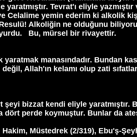
e yaratmıştır. Tevrat'ı eliyle yazmıştır
e Celalime yemin ederim ki alkolik kiş
n Resulü! Alkoliğin ne olduğunu biliyo
uyurdu.
Bu, mürsel bir rivayettir.
yaratmak manasındadır. Bundan kasıt t
değil, Allah'ın kelamı olup zati sıfatla
t şeyi bizzat kendi eliyle yaratmıştır.
 dört perde koymuştur. Bunlar da ateş,
. Hakim, Müstedrek (2/319), Ebu'ş-Şeyh