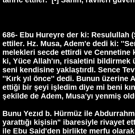
686- Ebu Hureyre der ki: Resulullah 
ettiler. Hz. Musa, Adem'e dedi ki: ''S
melekleri secde ettirdi ve Cennetine 
ki, Yüce Allah'ın, risaletini bildirmek
seni kendisine yaklaştırdI. Sence Tev
''Kırk yıl önce'' dedi. Bunun üzerine
ettiği bir şeyi işledim diye mi beni k
şekilde de Adem, Musa'yı yenmiş old
Bunu Yezıd b. Hürmüz ile Abdurrahma
yarattığı kişisin" ibaresiyle rivayet 
ile Ebu Said'den birlikte merfu olarak