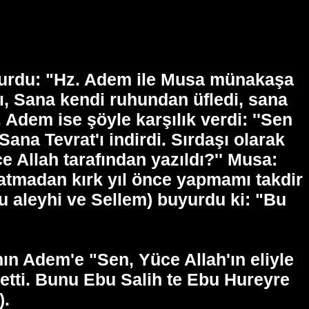
buyurdu: "Hz. Adem ile Musa münakaşa
ttı, Sana kendi ruhundan üfledi, sana
 Adem ise şöyle karşılık verdi: ''Sen
 Sana Tevrat'ı indirdi. Sırdaşı olarak
e Allah tarafından yazıldı?'' Musa:
aratmadan kırk yıl önce yapmamı takdir
ahu aleyhi ve Sellem) buyurdu ki: "Bu
n Adem'e "Sen, Yüce Allah'ın eliyle
k etti. Bunu Ebu Salih te Ebu Hureyre
).