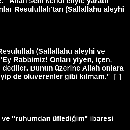
 "Allah seni kendi eliyle yarattı"
nlar Resulullah'tan (Sallallahu aleyhi
esulullah (Sallallahu aleyhi ve
''Ey Rabbimiz! Onları yiyen, içen,
'' dediler. Bunun üzerine Allah onlara
eyip de oluverenler gibi kılmam."
[-]
la ve "ruhumdan üflediğim" ibaresi