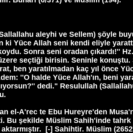
(Sallallahu aleyhi ve Sellem) şöyle 
en ki Yüce Allah seni kendi eliyle yara
koydu. Sonra seni oradan çıkardı!'' Hz.
 üzere seçtiği birisin. Seninle konuştu.
rat, ben yaratılmadan kaç yıl önce Yüc
 Adem: ''O halde Yüce Allah'ın, beni y
ınıyorsun?'' dedi." Resulullah (Sallall
u.
n el-A'rec te Ebu Hureyre'den Musa'nı
etti. Bu şekilde Müslim Sahih'inde tahr
 aktarmıştır.
[-] Sahihtir. Müslim (2652