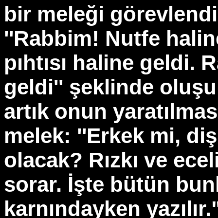
bir meleği görevlendir
''Rabbim! Nutfe hali
pıhtısı haline geldi. 
geldi'' şeklinde oluş
artık onun yaratılmas
melek: ''Erkek mi, diş
olacak? Rızkı ve ecel
sorar. İşte bütün bun
karnındayken yazılır.