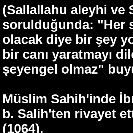
(Sallallahu aleyhi ve
sorulduğunda: "Her 
olacak diye bir şey y
bir canı yaratmayı di
şeyengel olmaz" buy
Müslim Sahih'inde İb
b. Salih'ten rivayet ett
(1064).