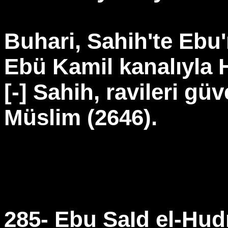
Buhari, Sahih'te Ebu
Ebü Kamil kanalıyla 
[-] Sahih, ravileri güv
Müslim (2646).
285- Ebu SaId el-Hudr