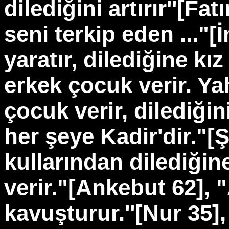
dilediğini artırır''[Fatı
seni terkip eden ..."[İ
yaratır, dilediğine kı
erkek çocuk verir. Y
çocuk verir, dilediğini
her şeye Kadir'dir."[Ş
kullarından dilediğin
verir."[Ankebut 62], 
kavuşturur.''[Nur 35],