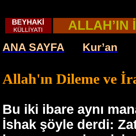
BEYHAKİ
ALLAH’IN 
KÜLLİYATI
ANA SAYFA
Kur’an
Allah'ın Dileme ve İra
Bu iki ibare aynı ma
İshak şöyle derdi: Zat