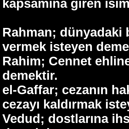
kapsamına giren isiml
Rahman; dünyadaki bü
vermek isteyen demek
Rahim; Cennet ehline
demektir.
el-Gaffar; cezanın h
cezayı kaldırmak iste
Vedud; dostlarına ih