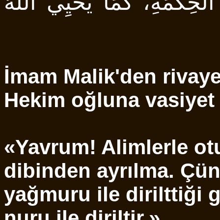
 الْحِكْمَةِ، كَمَا يُحْيِي اللَّهُ
İmam Malik'den rivay
Hekim oğluna vasiyet 
«Yavrum! Alimlerle otu
dibinden ayrılma. Çün
yağmuru ile dirilttiği 
nuru ile diriltir.»