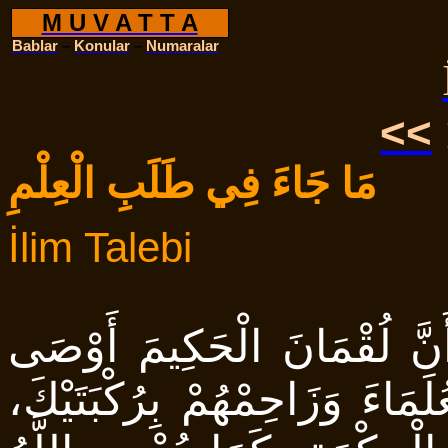
M U V A T T A
Bablar
–
Konular
–
Numaralar
<<
مَا جَاءَ فِي طَلَبِ الْعِلْمِ
İlim Talebi
 أَنَّ لُقْمَانَ الْحَكِيمَ أَوْصَى
لَمَاءَ وَزَاحِمْهُمْ بِرُكْبَتَيْكَ