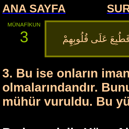
ANA SAYFA
SU
MÜNAFİKUN
3
 فَطُبِعَ عَلَى قُلُوبِهِمْ
3. Bu ise onların ima
olmalarındandır. Bunu
mühür vuruldu. Bu yü