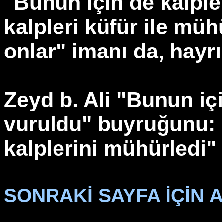
"Bunun için de kalple
kalpleri küfür ile mü
onlar" imanı da, hayr
Zeyd b. Ali "Bunun iç
vuruldu" buyruğunu: '
kalplerini mühürledi"
SONRAKİ SAYFA İÇİN A