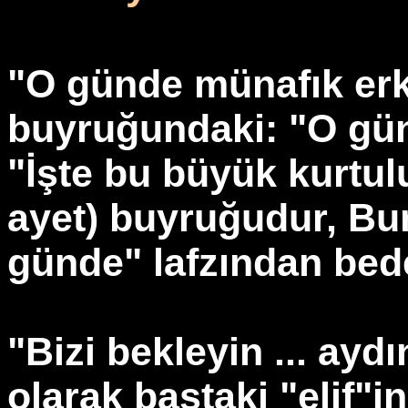
"O günde münafık erke
buyruğundaki: "O gü
"İşte bu büyük kurtulu
ayet) buyruğudur, Bu
günde" lafzından bede
"Bizi bekleyin ... ay
olarak baştaki "elif"in