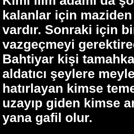
Kimi ilim adamı da şö
kalanlar için maziden
vardır. Sonraki için b
vazgeçmeyi gerektirec
Bahtiyar kişi tamahk
aldatıcı şeylere mey
hatırlayan kimse teme
uzayıp giden kimse a
yana gafil olur.