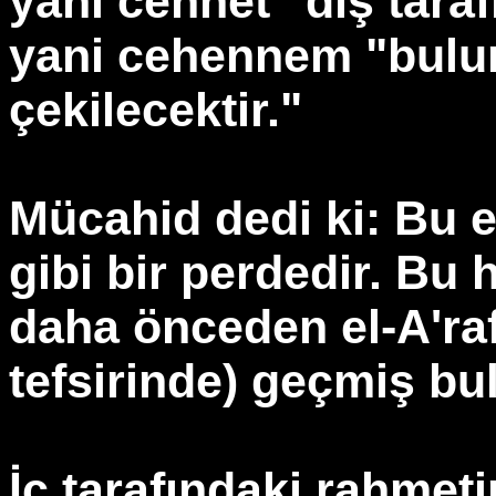
yani cennet "dış tara
yani cehennem "bulun
çekilecektir."
Mücahid dedi ki: Bu e
gibi bir perdedir. Bu
daha önceden el-A'raf
tefsirinde) geçmiş bu
İç tarafındaki rahmet