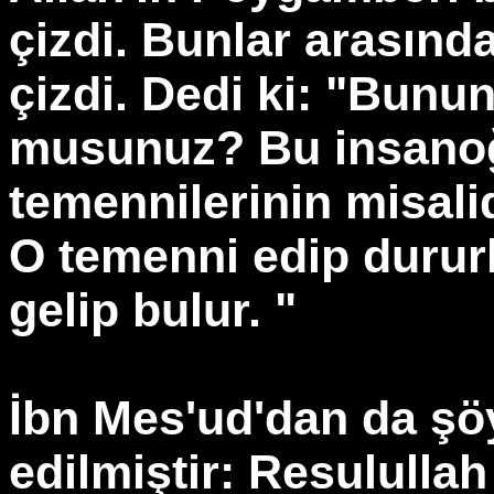
çizdi. Bunlar arasında
çizdi. Dedi ki: "Bunu
musunuz? Bu insanoğ
temennilerinin misalid
O temenni edip durur
gelip bulur. "
İbn Mes'ud'dan da şöy
edilmiştir: Resulullah