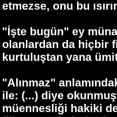
etmezse, onu bu ısırır.
"İşte bugün" ey münaf
olanlardan da hiçbir 
kurtuluştan yana ümit
"Alınmaz" anlamındak
ile: (...) diye okunmu
müennesliği hakiki değ