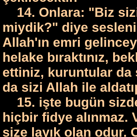
14. Onlara: "Biz siz
miydik?" diye seslenir
Allah'ın emri gelincey
helake bıraktınız, be
ettiniz, kuruntular da 
da sizi Allah ile aldat
15. işte bugün sizd
hiçbir fidye alınmaz. 
size layık olan odur. 