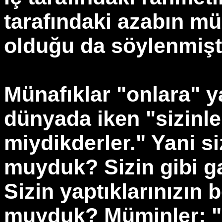
tarafındaki azabın mün
olduğu da söylenmişti
Münafıklar "onlara" y
dünyada iken "sizinle
miydikderler." Yani s
muyduk? Sizin gibi 
Sizin yaptıklarınızın
muyduk? Müminler: "E