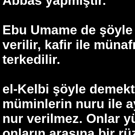
Abbas yapmıştır.
Ebu Umame de şöyle 
verilir, kafir ile müna
terkedilir.
el-Kelbi şöyle demekt
müminlerin nuru ile ay
nur verilmez. Onlar y
onların arasına bir rü