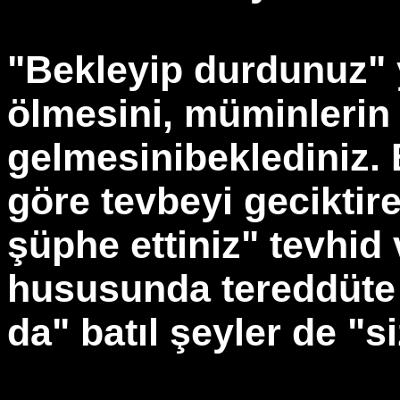
"Bekleyip durdunuz" y
ölmesini, müminlerin 
gelmesinibeklediniz.
göre tevbeyi geciktir
şüphe ettiniz" tevhid
hususunda tereddüte k
da" batıl şeyler de "siz