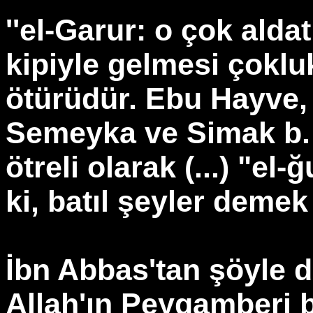
''el-Garur: o çok alda
kipiyle gelmesi çoklu
ötürüdür. Ebu Hayve
Semeyka ve Simak b. H
ötreli olarak (...) "el
ki, batıl şeyler demek
İbn Abbas'tan şöyle de
Allah'ın Peygamberi b