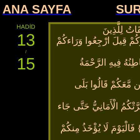
ANA SAYFA
SU
HADİD
َاتُ لِلَّذِينَ
13
كُمْ قِيلَ ارْجِعُوا وَرَاءكُمْ
/
15
طِنُهُ فِيهِ الرَّحْمَةُ
لَمْ نَكُن مَّعَكُمْ قَالُوا بَلَى
رَّتْكُمُ الْأَمَانِيُّ حَتَّى جَاء
لَّهِ وَغَرَّكُم بِاللَّهِ الْغَرُورُ {14} فَالْيَوْمَ لَا يُؤْخَذُ مِنكُمْ