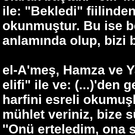
ile: "Bekledi" fiilinde
okunmuştur. Bu ise be
anlamında olup, bizi 
el-A'meş, Hamza ve Y
elifi" ile ve: (...)'den 
harfini esreli okumuşl
mühlet veriniz, bize s
''Onü erteledim, ona 