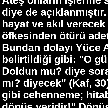
Ateş onların işlerine 
diye de açıklanmıştır
hayat ve akıl verecek 
öfkesinden ötürü adeta
Bundan dolayı Yüce A
belirtildiği gibi: "O
Doldun mu? diye sora
mı? diyecek" (Kaf, 3
gibi cehenneme; hitab
dönüş yeridir!" Dönüş