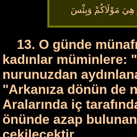
ُ هِيَ مَوْلَاكُمْ وَبِئْسَ
13. O günde münafı
kadınlar müminlere: "
nurunuzdan aydınlana
"Arkanıza dönün de n
Aralarında iç tarafınd
önünde azap bulunan,
çekilecektir.