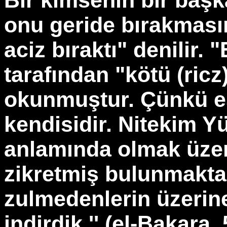
Bir kimsenin bir başk
onu geride bırakması
aciz bıraktı" denilir. "
tarafından "kötü (ricz)
okunmuştur. Çünkü es
kendisidir. Nitekim Yü
anlamında olmak üzer
zikretmiş bulunmaktad
zulmedenlerin üzerine
indirdik.'' (el-Bakara, 