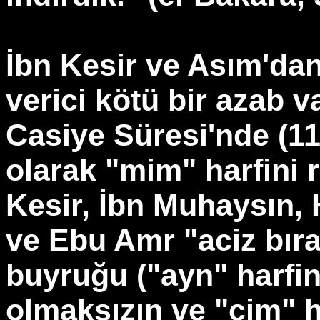
İbn Kesir ve Asım'dan
verici kötü bir azab v
Casiye Süresi'nde (11.
olarak "mim" harfini r
Kesir, İbn Muhaysın,
ve Ebu Amr "aciz bır
buyruğu ("ayn" harfin
olmaksızın ve "cim" h