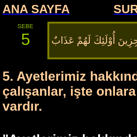
ANA SAYFA
SU
SEBE
5
زِينَ أُوْلَئِكَ
لَهُمْ عَذَابٌ
5. Ayetlerimiz hakkın
çalışanlar, işte onlar
vardır.