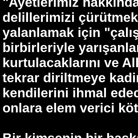
"Ayetlerimiz hakkınd
delillerimizi çürütmek
yalanlamak için "çalı
birbirleriyle yarışanl
kurtulacaklarını ve All
tekrar diriltmeye kadi
kendilerini ihmal edec
onlara elem verici köt