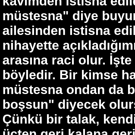
kavimden istisna edil
müstesna" diye buyuru
ailesinden istisna edi
nihayette açıkladığım
arasına raci olur. İşt
böyledir. Bir kimse h
müstesna ondan da bi
boşsun" diyecek olursa
Çünkü bir talak, kend
üçten geri kalana geri