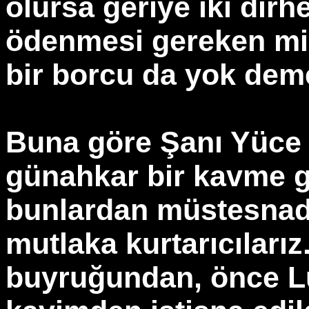
olursa geriye iki dirhe
ödenmesi gereken mi
bir borcu da yok deme
Buna göre Şanı Yüce A
günahkar bir kavme gö
bunlardan müstesnadır
mutlaka kurtarıcılarız
buyruğundan, önce Lu