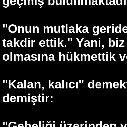
geçmiş bulunmaktadı
"Onun mutlaka geride
takdir ettik." Yani, b
olmasına hükmettik v
"Kalan, kalıcı" demekt
demiştir:
"Gebeliği üzerinden 