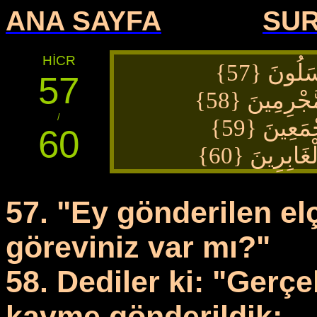
ANA SAYFA
SU
HİCR
{57}
سَلُونَ
57
ُّجْرِمِينَ {58
/
جْمَعِينَ {59
60
لْغَابِرِينَ {60
57. "Ey gönderilen el
göreviniz var mı?"
58. Dediler ki: "Gerç
kavme gönderildik;