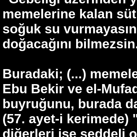
memelerine kalan sütl
soğuk su vurmayasın
doğacağını bilmezsin
Buradaki; (...) memel
Ebu Bekir ve el-Mufad
buyruğunu, burada da
(57. ayet-i kerimede) 
diğerleri ise şeddeli 