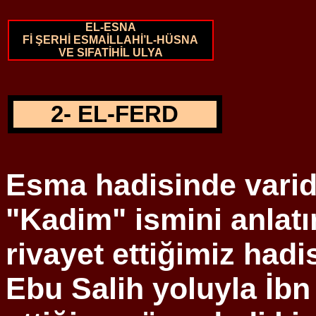
EL-ESNA
Fİ ŞERHİ ESMAİLLAHİ’L-HÜSNA
VE SIFATİHİL ULYA
2- EL-FERD
Esma hadisinde
vari
"Kadim" ismini anlatı
rivayet ettiğimiz hadi
Ebu
Salih yoluyla
İbn