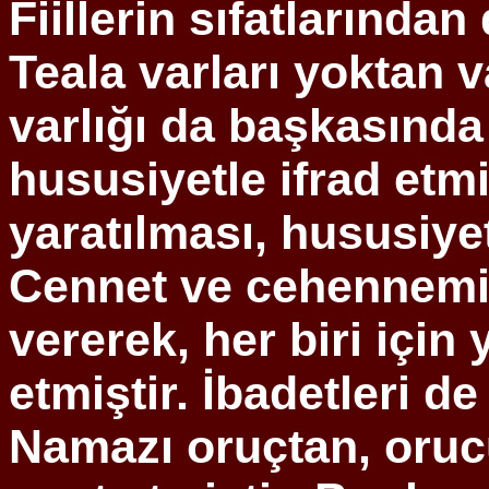
Fiillerin sıfatlarından
Teala
varları yoktan va
varlığı da başkasınd
hususiyetle
ifrad
etmiş
yaratılması, hususiyet
Cennet ve cehennemi 
vererek, her biri için y
etmiştir. İbadetleri d
Namazı oruçtan, oru