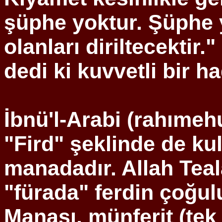
şüphe yoktur. Şüphe y
olanları diriltecektir."
dedi ki kuvvetli bir ha
İbnü'l
-
Arabi
(
rahımehu
"
Fird
" şeklinde de kul
manadadır. Allah
Teal
"
fürada
" ferdin çoğul
Manası, münferit (tek 