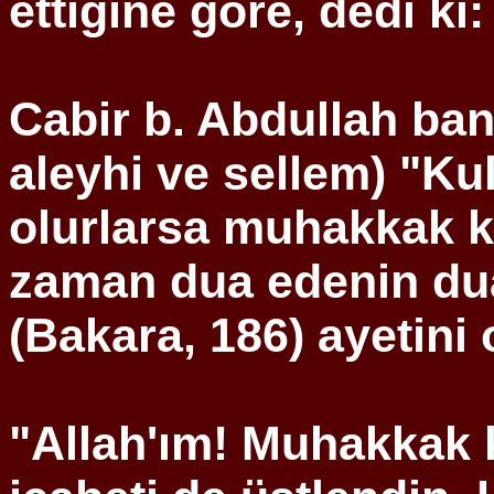
ettiğine göre, dedi ki:
Cabir b. Abdullah bana
aleyhi ve
sellem
) "Ku
olurlarsa muhakkak ki
zaman dua edenin dua
(Bakara, 186) ayetini
"Allah'ım! Muhakkak k