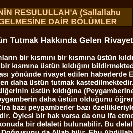
İN RESULULLAH'A (
Sallallahu
 GELMESİNE DAİR BÖLÜMLER
tün Tutmak Hakkında Gelen Rivayet
nların bir kısmını bir kısmına üstün kı
bir kısmına üstün kıldığını bildirmekte
ası yönünde rivayet edilen haberlerde
E
 daha üstün tutmak kastedilmektedir. Ç
a diğerinin üstün kıldığına (Peygamberi
ygamberin daha üstün olduğunu öğren
Zira bazı peygamberler bazı özellikleriy
dir. Öylesi bir hak varsa da onu ifa et
konuda bir delaleti bulunabilir. Bu dela
. Doğrusunu da Allah bilir.
Ebu
Abdillah