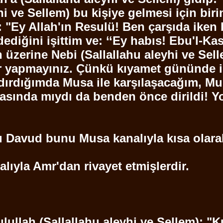
hi ve
Sellem
) bu kişiye gelmesi için bi
: "Ey Allah'ın Resulü! Ben çarşıda iken
ediğini işittim ve: ‘‘Ey
habıs
!
Ebu'l
-Kas
n üzerine Nebi (
Sallallahu
aleyhi ve
Sel
 yapmayınız. Çünkü kıyamet gününde ins
ırdığımda Musa ile karşılaşacağım, Musa
sında mıydı da benden önce dirildi! Yok
u
Davud
bunu Musa kanalıyla kısa olarak 
alıyla
Amr'dan
rivayet etmişlerdir.
lullah
(
Sallallahu
aleyhi ve
Sellem
): "