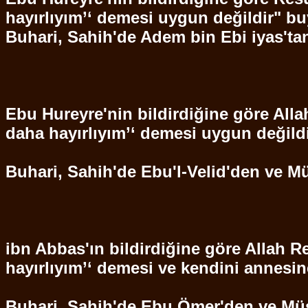
hayırlıyım’‘ demesi uygun değildir" b
Buhari
,
Sahih'de
Adem
bin
Ebi
iyas'ta
Ebu
Hureyre'nin
bildirdiğine göre Alla
daha hayırlıyım’‘ demesi uygun değild
Buhari
,
Sahih'de
Ebu'l
-
Velid'den
ve Mü
ibn
Abbas'ın bildirdiğine göre Allah Re
hayırlıyım’‘ demesi ve kendini annesin
Buhari
,
Sahih'de
Ebu
Ömer'den ve Müs