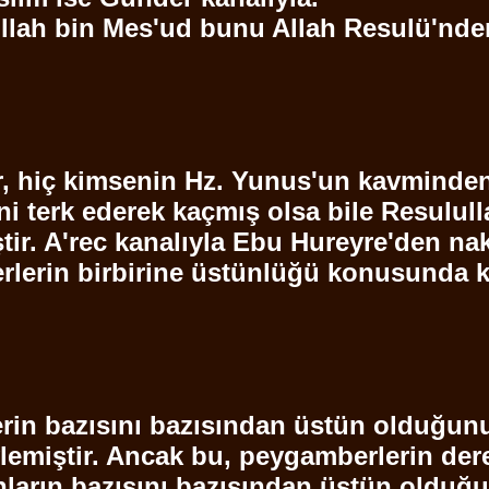
ullah bin
Mes'ud
bunu Allah Resulü'nde
ler, hiç kimsenin Hz. Yunus'un kavmind
ni terk ederek kaçmış olsa bile
Resulull
tir.
A'rec
kanalıyla
Ebu
Hureyre'den
nakl
berlerin birbirine üstünlüğü konusun
rin bazısını bazısından üstün olduğu
ylemiştir. Ancak bu, peygamberlerin de
arın bazısını bazısından üstün olduğun