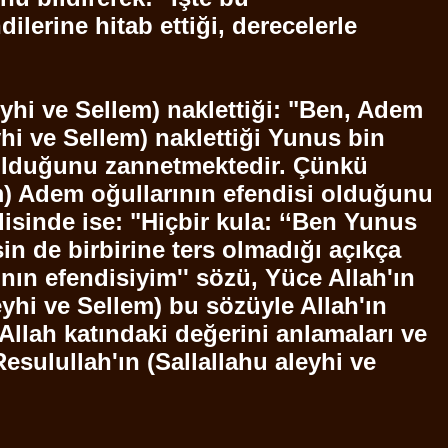
ndilerine
hitab
ettiği, derecelerle
yhi ve
Sellem
) naklettiği: "Ben,
Adem
hi ve
Sellem
) naklettiği Yunus bin
laf olduğunu zannetmektedir. Çünkü
m
)
Adem
oğullarının efendisi olduğunu
sinde ise: "Hiçbir kula: ‘‘Ben Yunus
in de birbirine ters olmadığı açıkça
nın efendisiyim'' sözü, Yüce Allah'ın
eyhi ve
Sellem
) bu sözüyle Allah'ın
 Allah katındaki değerini anlamaları ve
Resulullah'ın
(
Sallallahu
aleyhi ve