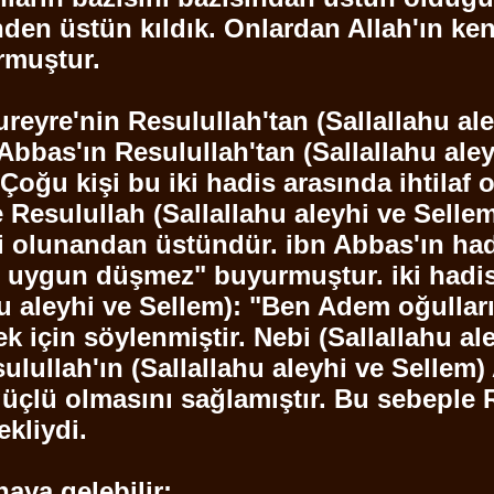
den üstün kıldık. Onlardan Allah'ın ke
urmuştur.
ureyre'nin
Resulullah'tan
(
Sallallahu
ale
Abbas'ın
Resulullah'tan
(
Sallallahu
aley
edi: Çoğu kişi bu iki hadis arasında ihti
e
Resulullah
(
Sallallahu
aleyhi ve
Selle
di olunandan üstündür.
ibn
Abbas'ın hadi
si uygun düşmez" buyurmuştur.
iki
hadis
u
aleyhi ve
Sellem
): "Ben
Adem
oğulları
k için söylenmiştir. Nebi (
Sallallahu
al
ulullah'ın
(
Sallallahu
aleyhi ve
Sellem
)
 güçlü olmasını sağlamıştır. Bu sebeple
kliydi.
naya gelebilir: