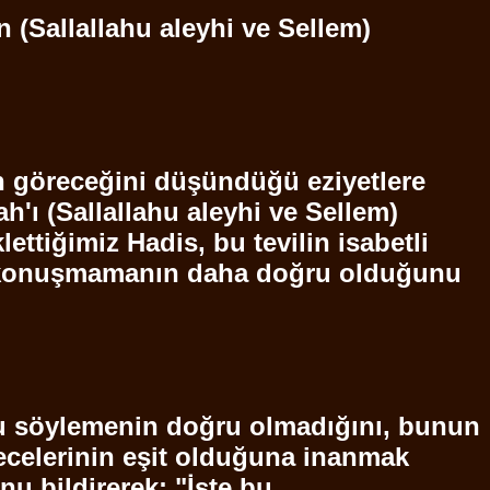
n (
Sallallahu
aleyhi ve
Sellem
)
en göreceğini düşündüğü eziyetlere
ah'ı
(
Sallallahu
aleyhi ve
Sellem
)
ettiğimiz Hadis, bu tevilin isabetli
da konuşmamanın daha doğru olduğunu
nu söylemenin doğru olmadığını, bunun
recelerinin eşit olduğuna inanmak
u bildirerek: "İşte bu