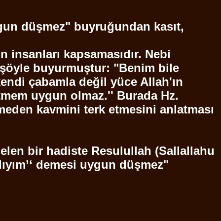
ygun düşmez" buyruğundan kasıt,
ün insanları kapsamasıdır. Nebi
 şöyle buyurmuştur: "Benim bile
di çabamla değil yüce Allah'ın
etmem uygun olmaz.'' Burada Hz.
meden kavmini terk etmesini anlatması
elen bir hadiste
Resulullah
(
Sallallahu
lıyım’‘ demesi uygun düşmez"