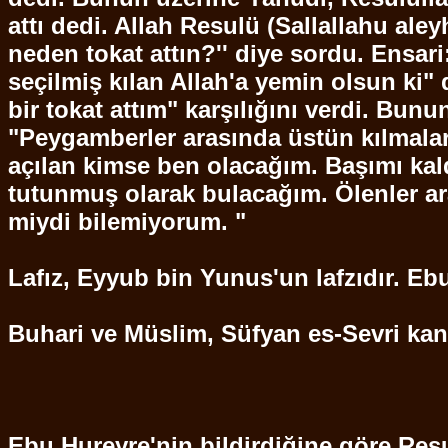
attı dedi. Allah Resulü (
Sallallahu
aley
neden tokat attın?'' diye sordu.
Ensari
seçilmiş kılan Allah'a yemin olsun ki" d
bir tokat attım" karşılığını verdi. Bunu
"Peygamberler arasında üstün kılmalar
açılan kimse ben olacağım. Başımı kald
tutunmuş olarak bulacağım. Ölenler ara
miydi bilemiyorum. "
Lafız,
Eyyub
bin Yunus'un lafzıdır.
Eb
Buhari
ve Müslim,
Süfyan
es-
Sevri
kan
Ebu
Hureyre'nin
bildirdiğine göre
Resu