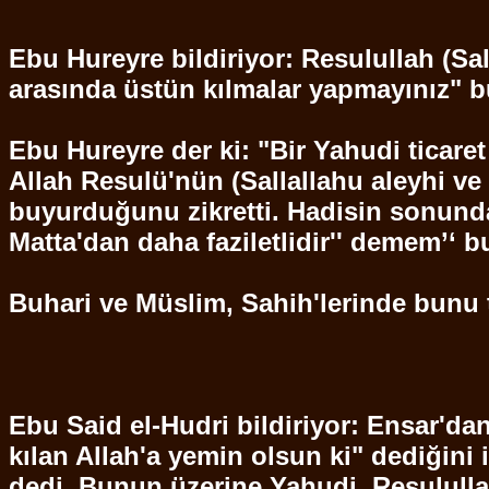
Ebu
Hureyre
bildiriyor:
Resulullah
(
Sal
arasında üstün kılmalar yapmayınız" 
Ebu
Hureyre
der ki: "Bir Yahudi ticare
Allah Resulü'nün (
Sallallahu
aleyhi ve
buyurduğunu zikretti. Hadisin sonunda
Matta'dan
daha faziletlidir'' demem’‘ b
Buhari
ve Müslim, Sahih'lerinde bunu t
Ebu
Said
el-
Hudri
bildiriyor:
Ensar'da
kılan Allah'a yemin olsun ki" dediğini i
dedi. Bunun üzerine Yahudi,
Resululla