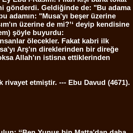
rini gönderdi. Geldiğinde de: "Bu adama
 bu adamın: "Musa'yı beşer üzerine
ım'ın üzerine de mi?’‘ deyip kendisine
lem
) şöyle buyurdu:
anlar ölecekler. Fakat kabri ilk
'yı Arş'ın direklerinden bir direğe
sa Allah'ın istisna ettiklerinden
rivayet etmiştir. ---
Ebu
Davud
(4671).
Kulun: ‘‘Ben Yunus bin
Matta'dan
daha