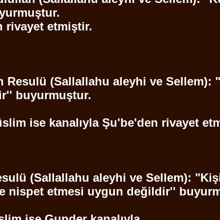
uyurmuştur.
n
rivayet etmiştir.
h Resulü (
Sallallahu
aleyhi ve
Sellem
):
ir'' buyurmuştur.
slim ise kanalıyla
Şu'be'den
rivayet etm
sulü (
Sallallahu
aleyhi ve
Sellem
): "Ki
e nispet etmesi uygun değildir'' buyur
lim ise
Gunder
kanalıyla.