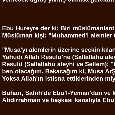
Ebu
Hureyre
der ki: Biri
müslümanlard
Müslüman kişi: "Muhammed'i
alemler
ü
"Musa'yı
alemlerin
üzerine seçkin kıla
Yahudi Allah Resulü'ne (
Sallallahu
ale
Resulü (
Sallallahu
aleyhi ve
Sellem
): 
ben olacağım. Bakacağım ki, Musa
ArŞ
Yoksa Allah'ın istisna ettiklerinden m
Buhari
,
Sahih'de
Ebu'l
-
Yeman'dan
ve M
Abdirrahman
ve başkası kanalıyla
Ebu'