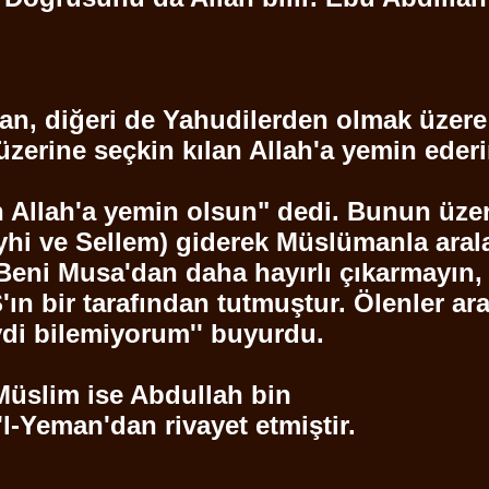
an
, diğeri de Yahudilerden olmak üzere 
zerine seçkin kılan Allah'a yemin eder
n Allah'a yemin olsun" dedi. Bunun üz
yhi ve
Sellem
) giderek
Müslümanla
aral
"Beni Musa'dan daha hayırlı çıkarmayın, 
'ın
bir tarafından tutmuştur. Ölenler ar
iydi bilemiyorum'' buyurdu.
üslim ise Abdullah bin
l
-
Yeman'dan
rivayet etmiştir.