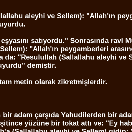
lallahu
aleyhi ve
Sellem
): "Allah'ın pe
buyurdu.
t eşyasını satıyordu." Sonrasında
ravi
Mü
Sellem
): "Allah'ın peygamberleri arası
 da: "
Resulullah
(
Sallallahu
aleyhi ve
uyurdu" demiştir.
am metin olarak zikretmişlerdir.
n
bir adam çarşıda Yahudilerden bir adam
şitince yüzüne bir tokat attı ve: "Ey ha
h'a
(
Sallallahu
aleyhi ve
Sellem
) gidip: