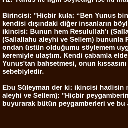
Birincisi: "Hiçbir kula: ‘‘Ben Yunus bi
kendisi dışındaki diğer insanların bö
ikincisi
: Bunun hem
Resulullah'ı
(
Sall
(
Sallallahu
aleyhi ve
Sellem
) bununla 
ondan üstün olduğumu söylemem uygu
keremiyle ulaştım. Kendi çabamla eld
Yunus'tan bahsetmesi, onun kıssasını 
sebebiyledir.
Ebu
Süleyman der ki: ikincisi hadisin
aleyhi ve
Sellem
): "Hiçbir peygamberi
buyurarak bütün peygamberleri ve bu 