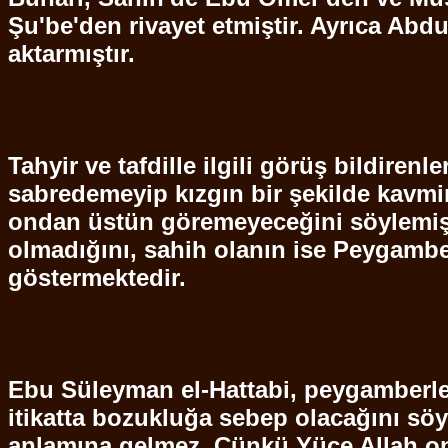
Şu'be'den
rivayet etmiştir. Ayrıca Abd
aktarmıştır.
Tahyir
ve
tafdille
ilgili görüş bildiren
sabredemeyip kızgın bir şekilde kavmi
ondan üstün göremeyeceğini söylemiş
olmadığını, sahih olanın ise Peygam
göstermektedir.
Ebu
Süleyman el-
Hattabi
, peygamberle
itikatta bozukluğa sebep olacağını sö
anlamına gelmez. Çünkü Yüce Allah onl