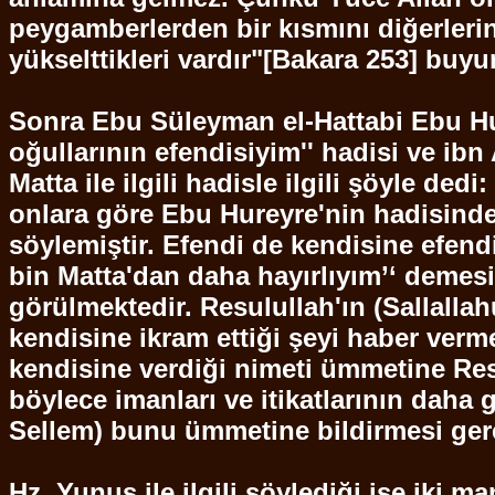
peygamberlerden bir kısmını diğerlerin
yükselttikleri vardır"[Bakara 253] buy
Sonra
Ebu
Süleyman el-
Hattabi
Ebu
H
oğullarının efendisiyim'' hadisi ve
ibn
Matta ile ilgili hadisle ilgili şöyle d
onlara göre
Ebu
Hureyre'nin
hadisind
söylemiştir. Efendi de kendisine efen
bin
Matta'dan
daha hayırlıyım’‘ deme
görülmektedir.
Resulullah'ın
(
Sallallah
kendisine ikram ettiği şeyi haber verme
kendisine verdiği nimeti ümmetine
Res
böylece imanları ve itikatlarının daha
Sellem
) bunu ümmetine bildirmesi gere
Hz. Yunus ile ilgili söylediği ise iki ma