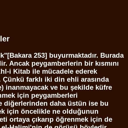
ler
ldık"[Bakara 253] buyurmaktadır. Burada
dir. Ancak peygamberlerin bir kısmını
hl
-i
Kitab
ile mücadele ederek
ünkü farklı iki din ehli arasında
ne) inanmayacak ve bu şekilde küfre
mek için peygamberleri
le diğerlerinden daha üstün ise bu
mek için öncelikle ne olduğunun
leti ortaya çıkarıp öğrenmek için de
el-Halimi'nin de görüşü böyledir.