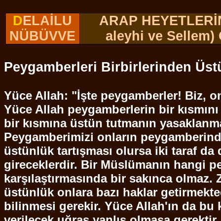
D
ELAİLU
ARAP HEYETLERİN
NÜBÜVVE
aleyhi ve
Sellem
)
Peygamberleri Birbirlerinden Üs
Yüce Allah: "İşte peygamberler! Biz, o
Yüce Allah peygamberlerin bir kısmını 
bir kısmına üstün tutmanın yasaklanm
Peygamberimizi onların peygamberinden
üstünlük tartışması olursa iki taraf d
gireceklerdir. Bir
Müslümanın
hangi pe
karşılaştırmasında bir sakınca olmaz. 
üstünlük onlara bazı haklar getirmekte
bilinmesi gerekir. Yüce Allah'ın da bu 
verilecek uğraş yanlış olmasa gerektir