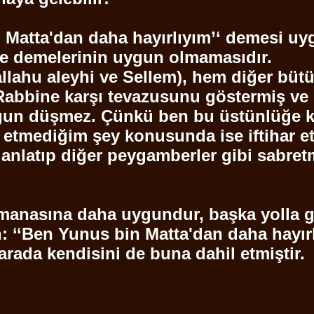
n
Matta'dan
daha hayırlıyım’‘ demesi u
yle demelerinin uygun olmamasıdır.
allahu
aleyhi ve
Sellem
), hem diğer büt
Rabbine karşı tevazusunu göstermiş ve
n düşmez. Çünkü ben bu üstünlüğe ken
e etmediğim şey konusunda ise iftihar 
anlatıp diğer peygamberler gibi sabret
 manasına daha uygundur, başka yolla g
n: ‘‘Ben Yunus bin
Matta'dan
daha hayır
arada kendisini de buna
dahil
etmiştir.