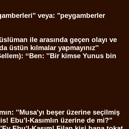
ygamberleri" veya: "peygamberler
slüman ile arasında geçen olayı ve
nda üstün kılmalar yapmayınız''
Sellem
): ‘‘Ben: ''Bir kimse Yunus bin
ın: ''Musa'yı beşer üzerine seçilmiş
bis!
Ebu'l
-Kasımlın üzerine de mi?"
 ''Ey
Ebu'l
-Kasım! Filan kişi bana tokat