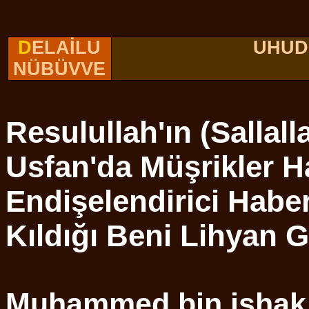
D
ELAİLU
UHUD
NÜBÜVVE
Resulullah'ın (Sallal
Usfan'da Müşrikler 
Endişelendirici Habe
Kıldığı Beni Lihyan 
Muhammed bin ishak d