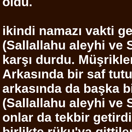
oldu.
ikindi namazı vakti g
(Sallallahu aleyhi ve 
karşı durdu. Müşrikler
Arkasında bir saf tutu
arkasında da başka bi
(Sallallahu aleyhi ve 
onlar da tekbir getird
birlikte rüku'ya gitti