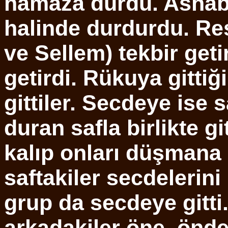
namaza durdu. Ashabı
halinde durdurdu. Res
ve Sellem) tekbir geti
getirdi. Rükuya gittiğ
gittiler. Secdeye ise
duran safla birlikte gi
kalıp onları düşmana 
saftakiler secdelerini 
grup da secdeye gitti.
arkadakiler öne, önde