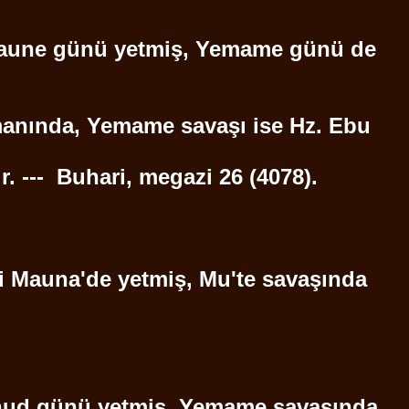
aune
günü yetmiş,
Yemame
günü de
manında,
Yemame
savaşı ise Hz.
Ebu
. ---
Buhari
,
megazi
26 (4078).
i
Mauna'de
yetmiş,
Mu'te
savaşında
hud
günü yetmiş,
Yemame
savaşında