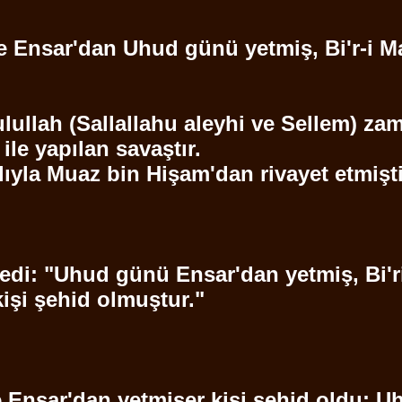
re
Ensar'dan
Uhud
günü yetmiş,
Bi'r
-i
M
lullah
(
Sallallahu
aleyhi ve
Sellem
) za
ile yapılan savaştır.
lıyla
Muaz
bin
Hişam'dan
rivayet etmiştir
edi: "
Uhud
günü
Ensar'dan
yetmiş,
Bi'r
kişi
şehid
olmuştur."
e
Ensar'dan
yetmişer kişi
şehid
oldu:
U