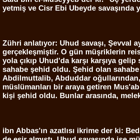
yetmiş ve
Cisr
Ebi
Ubeyde
savaşında y
Zühri
anlatıyor:
Uhud
savaşı, Şevval ay
gerçekleşmiştir. O gün müşriklerin rei
yola çıkıp
Uhud'da
karşı karşıya gelip 
sahabe
şehid
oldu.
Şehid
olan sahabe
Abdilmuttalib
,
Abduddar
oğullarından
müslümanları
bir araya getiren
Mus'ab
kişi
şehid
oldu. Bunlar arasında, mele
ibn
Abbas'ın azatlısı
ikrime
der ki: Bed
de esir almıştı.
Uhud
savaşında ise müş