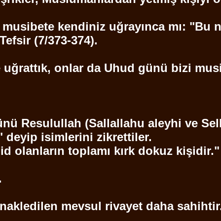
ir musibete kendiniz uğrayınca mı: "Bu n
 Tefsir (7/373-374).
 uğrattık, onlar da
Uhud
günü bizi musib
günü
Resulullah
(
Sallallahu
aleyhi ve
Sel
" deyip isimlerini zikrettiler.
id
olanların toplamı kırk dokuz kişidir.
.
 nakledilen
mevsul
rivayet daha sahihtir