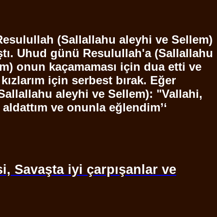
Resulullah
(
Sallallahu
aleyhi ve
Sellem
)
ştı.
Uhud
günü
Resulullah'a
(
Sallallahu
em
) onun kaçamaması için dua etti ve
ızlarım için serbest bırak. Eğer
Sallallahu
aleyhi ve
Sellem
): "Vallahi,
 aldattım ve onunla eğlendim’‘
si, Savaşta iyi çarpışanlar ve