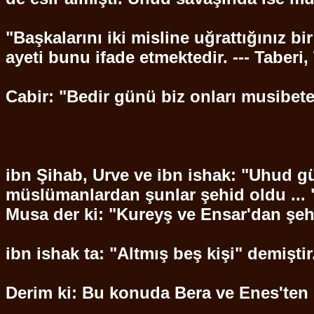
"Başkalarını iki misline uğrattığınız b
ayeti bunu ifade etmektedir. ---
Taberi
,
Cabir: "Bedir günü biz onları musibete
ibn
Şihab
,
Urve
ve
ibn
ishak: "Uhud 
müslümanlardan
şunlar
şehid
oldu ... 
Musa der ki: "
Kureyş
ve
Ensar'dan
şeh
ibn
ishak ta: "Altmış beş kişi" demiştir
Derim ki: Bu konuda Bera ve Enes'ten