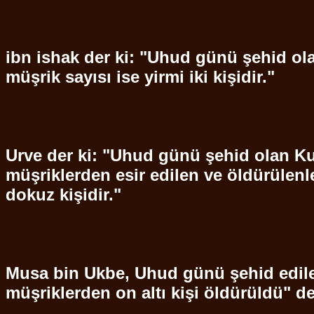
ibn
ishak der ki: "
Uhud
günü
şehid
ol
müşrik sayısı ise yirmi iki kişidir."
Urve
der ki: "
Uhud
günü
şehid
olan
Ku
müşriklerden esir edilen ve öldürülenle
dokuz kişidir."
Musa bin Ukbe,
Uhud
günü
şehid
edil
müşriklerden on altı kişi öldürüldü" de