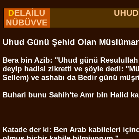
D
ELAİLU
UHUD
NÜBÜVVE
Uhud
Günü
Şehid
Olan Müslümanl
Bera bin
Azib
: "
Uhud
günü
Resulullah
deyip hadisi zikretti ve şöyle dedi: "
Sellem
) ve ashabı da Bedir günü müşrik
Buhari
bunu Sahih'te
Amr
bin
Halid
ka
Katade
der ki: Ben
Arab
kabileleri içi
olmuş hiçbir kabile bilmiyorum."