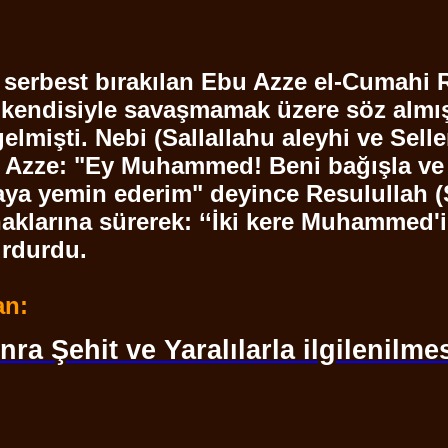
k serbest bırakılan
Ebu
Azze
el-
Cumahi
a kendisiyle savaşmamak üzere söz almı
elmişti. Nebi (
Sallallahu
aleyhi ve
Sell
Azze
: "Ey Muhammed! Beni bağışla ve k
maya yemin ederim" deyince
Resulullah
(
aklarına sürerek: ‘‘İki kere Muhammed'i
rdurdu.
an:
ra Şehit ve Yaralılarla ilgilenilme