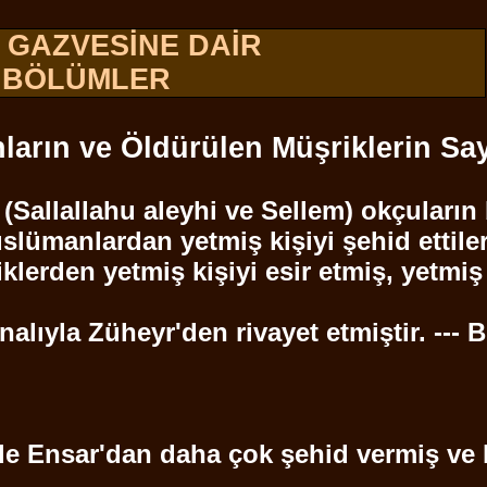
 GAZVESİNE DAİR
BÖLÜMLER
arın ve Öldürülen Müşriklerin Say
(
Sallallahu
aleyhi ve
Sellem
) okçuların
Müslümanlardan yetmiş kişiyi
şehid
ettile
lerden yetmiş kişiyi esir etmiş, yetmiş
nalıyla
Züheyr'den
rivayet etmiştir. ---
B
nde
Ensar'dan
daha çok
şehid
vermiş ve 