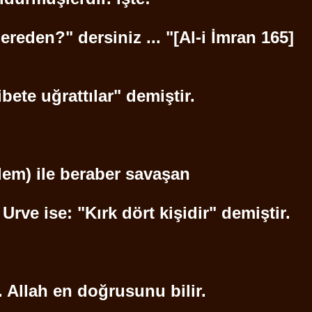
ereden?" dersiniz ... "[Al-i İmran 165]
ete uğrattılar" demiştir.
lem
) ile beraber savaşan
"
Urve
ise: "Kırk dört kişidir" demiştir.
. Allah en doğrusunu bilir.