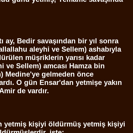
ı ay, Bedir savaşından bir yıl sonra
allallahu
aleyhi ve
Sellem
) ashabıyla
dürülen müşriklerin yarısı kadar
hi ve
Sellem
) amcası Hamza bin
m
) Medine'ye gelmeden önce
vardı. O gün
Ensar'dan
yetmişe yakın
Amir de vardır.
 yetmiş kişiyi öldürmüş yetmiş kişiyi
dürmüşlerdir. işte: