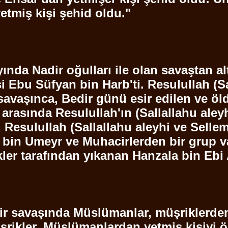
etmiş kişi
şehid
oldu."
ında Nadir oğulları ile olan savaştan alt
si
Ebu
Süfyan
bin
Harb'ti
.
Resulullah
(
S
savaşınca, Bedir günü esir edilen ve öl
 arasında
Resulullah'ın
(
Sallallahu
aley
,
Resulullah
(
Sallallahu
aleyhi ve
Selle
bin
Umeyr
ve Muhacirlerden bir grup 
kler tarafından yıkanan
Hanzala
bin
Ebi
ir savaşında Müslümanlar, müşriklerden
rikler, Müslümanlardan yetmiş kişiyi öl