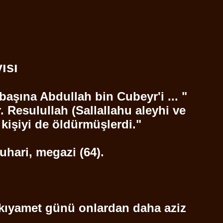
ısı
 başına Abdullah bin
Cubeyr'i
...
"
r.
Resulullah
(
Sallallahu
aleyhi ve
 kişiyi de öldürmüşlerdi."
uhari
,
megazi
(64).
kıyamet günü onlardan daha aziz