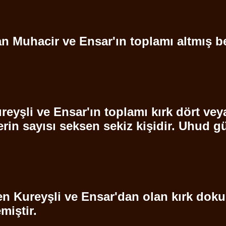
an Muhacir ve
Ensar'ın
toplamı altmış be
reyşli
ve
Ensar'ın
toplamı kırk dört veya
rin sayısı seksen sekiz kişidir.
Uhud
gü
en
Kureyşli
ve
Ensar'dan
olan kırk dokuz
miştir.