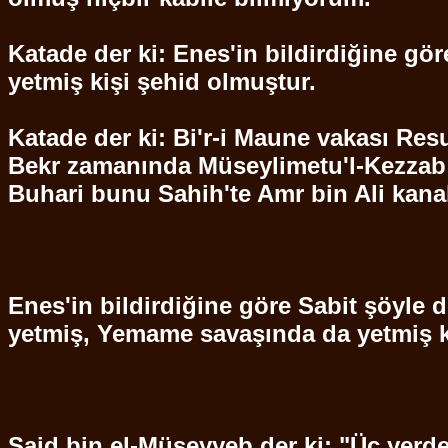
Katade
der ki: Enes'in bildirdiğine gö
yetmiş kişi
şehid
olmuştur.
Katade
der ki:
Bi'r
-i
Maune
vakası
Resu
Bekr
zamanında
Müseylimetu'l
-
Kezzab
Buhari
bunu Sahih'te
Amr
bin Ali kana
Enes'in bildirdiğine göre Sabit şöyle d
yetmiş,
Yemame
savaşında da yetmiş 
Said
bin el-
Müseyyeb
der ki: "Üç yerd