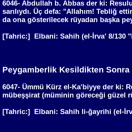
6046- Abdullah b. Abbas der ki: Resulul
sarılıydı. Üç defa: "Allahım! Tebliğ et
da ona gösterilecek rüyadan başka pey
[Tahric:]
Elbani: Sahih (el-İrva' 8/130
Peygamberlik Kesildikten Sonra
6047- Ümmü Kürz el-Ka'biyye der ki: Res
mübeşşirat (müminin göreceği güzel rü
[Tahric:]
Elbani: Sahih li-ğayrihi (el-