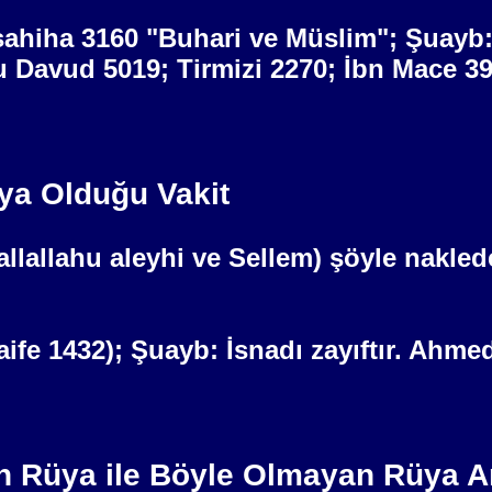
-sahiha 3160 "Buhari ve Müslim"; Şuayb:
u Davud 5019; Tirmizi 2270; İbn Mace 39
ya Olduğu Vakit
llallahu aleyhi ve Sellem) şöyle nakled
daife 1432); Şuayb: İsnadı zayıftır. Ahme
n Rüya ile Böyle Olmayan Rüya A