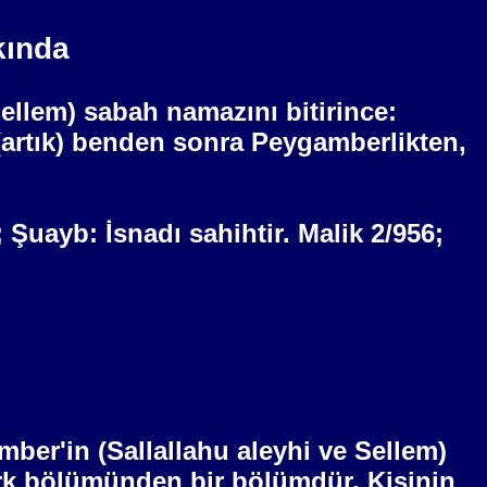
kında
Sellem)
sabah
namazını bitirince:
(artık) benden sonra Peygamberlikten,
; Şuayb: İsnadı sahihtir. Malik 2/956;
ber'in (Sallallahu aleyhi ve Sellem)
rk bölümünden bir bölümdür. Kişinin