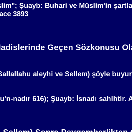
lim"; Şuayb: Buhari ve Müslim'in şartl
Mace 3893
 Hadislerinde Geçen Sözkonusu Ola
(Sallallahu aleyhi ve Sellem) şöyle buy
u'n-nadır 616); Şuayb: İsnadı sahihtir. 