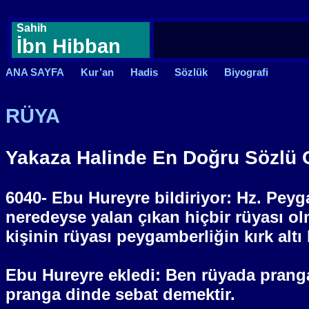
Sahih
İbn Hibban
ANA SAYFA
Kur’an
Hadis
Sözlük
Biyografi
RÜYA
Yakaza Halinde En Doğru Sözlü O
6040- Ebu Hureyre bildiriyor: Hz. Peyg
neredeyse yalan çıkan hiçbir rüyası o
kişinin rüyası peygamberliğin kırk al
Ebu Hureyre ekledi: Ben rüyada prang
pranga dinde sebat demektir.