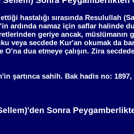
ve Sellem) Sonra Peygamberlikten
ttiği hastalığı sırasında Resulullah (Sa
in ardında namaz için saflar halinde du
şaretlerinden geriye ancak, müslümanın 
, rüku veya secdede Kur'an okumak da ba
se O'na dua etmeye çalışın. Zira secded
'in şartınca sahih. Bak hadis no: 1897,
e Sellem)'den Sonra Peygamberlikt