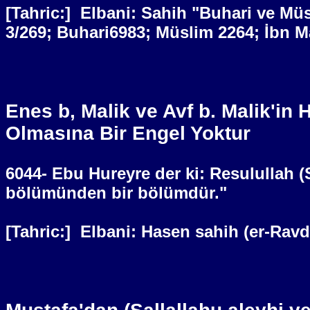
[Tahric:]
Elbani: Sahih "Buhari ve Müs
3/269; Buhari6983; Müslim 2264; İbn 
Enes b, Malik ve Avf b. Malik'in
Olmasına Bir Engel Yoktur
6044- Ebu Hureyre der ki: Resulullah 
bölümünden bir bölümdür."
[Tahric:]
Elbani: Hasen sahih (er-Ravd