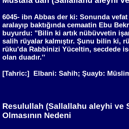
Mustafa'dan (Sallallahu aleyhi 
6045- ibn Abbas der ki: Sonunda vefat e
aralayıp baktığında cemaatin Ebu Bekr'
buyurdu: "Bilin ki artık nübüvvetin i
salih rüyalar kalmıştır. Şunu bilin ki
rüku'da Rabbinizi Yüceltin, secdede i
olan duadır.''
[Tahric:]
Elbani: Sahih; Şuayb: Müslim
Resulullah (Sallallahu aleyhi v
Olmasının Nedeni