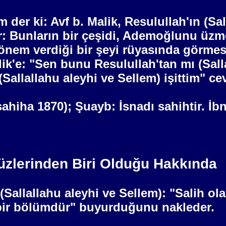
der ki: Avf b. Malik, Resulullah'ın (Sal
ir: Bunların bir çeşidi, Ademoğlunu üzm
 önem verdiği bir şeyi rüyasında görmes
alik'e: "Sen bunu Resulullah'tan mı (Sall
allallahu aleyhi ve Sellem) işittim" cev
-sahiha 1870); Şuayb: İsnadı sahihtir. İ
üzlerinden Biri Olduğu Hakkında
(Sallallahu aleyhi ve Sellem): "Salih ol
bir bölümdür" buyurduğunu nakleder.