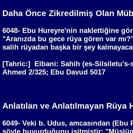
Daha Önce Zikredilmiş Olan Müb
6048- Ebu Hureyre'nin naklettiğine gö
"Aranızda bu
gece
rüya gören var mı?"
salih rüyadan başka bir şey kalmayacak
[Tahric:]
Elbani: Sahih (es-Silsiletu's-
Ahmed 2/325; Ebu Davud 5017
Anlatılan ve Anlatılmayan Rüya 
6049- Veki b. Udus, amcasından (Ebu Re
şöyle buyurduğunu işitmiştir: "Müslü