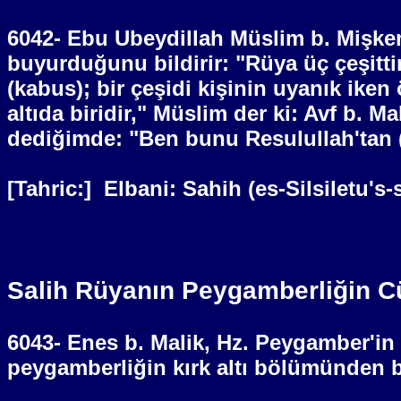
6042- Ebu Ubeydillah Müslim b. Mişkem 
buyurduğunu bildirir: "Rüya üç çeşitt
(kabus); bir çeşidi kişinin uyanık iken
altıda biridir," Müslim der ki: Avf b. M
dediğimde: "Ben bunu Resulullah'tan (S
[Tahric:]
Elbani: Sahih (es-Silsiletu's
Salih Rüyanın Peygamberliğin C
6043- Enes b. Malik, Hz. Peygamber'in 
peygamberliğin kırk altı bölümünden 