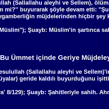
lah (Sallallahu aleyhi ve Sellem), ölüm
tim mi?'' buyurarak şöyle devam etti: "Şu
gamberliğin müjdelerinden hiçbir şey k
 "Müslim"); Şuayb: Müslim'in şartınca s
 Bu Ümmet içinde Geriye Müjdeley
ulullah (Sallallahu aleyhi ve Sellem)'in
yalar) geride kaldılı buyurduğunu işitt
İrva' 8/129); Şuayb: Şahitleriyle sahih. 