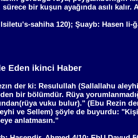
sürece bir kuşun ayağında asılı kalır. A
ilsiletu's-sahiha 120); Şuayb: Hasen li-
de Eden ikinci Haber
zın der ki: Resulullah (Sallallahu aley
irinden bir bölümdür. Rüya yorumlanmad
ından(rüya vuku bulur)." (Ebu Rezin der
eyhi ve Sellem) şöyle de buyurdu: "Kişi
eye anlatmasın."
ayb: Hasendir. Ahmed 4/10; EbU Davud 5