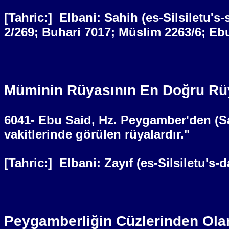
[Tahric:]
Elbani: Sahih (es-Silsiletu's
2/269; Buhari 7017; Müslim 2263/6; Eb
Müminin Rüyasının En Doğru Rü
6041- Ebu Said, Hz. Peygamber'den (Sa
vakitlerinde görülen rüyalardır."
[Tahric:]
Elbani: Zayıf (es-Silsiletu's-
Peygamberliğin Cüzlerinden Ola