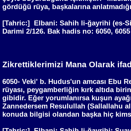
gördüğü rüya, başkalarına anlatmadığı 
[Tahric:]
Elbani: Sahih li-ğayrihi (es-S
Darimi 2/126. Bak hadis no: 6050, 6055
Zikrettiklerimizi Mana Olarak ifa
6050- Veki' b. Hudus'un amcası Ebu Re
rüyası, peygamberliğin kırk altıda b
gibidir. Eğer yorumlanırsa kuşun ayağ
Zannedersem Resulullah (Sallallahu al
konuda bilgisi olandan başka hiç kims
[Tahric:]
Elbani: Sahih li-ğayrihi; Şu