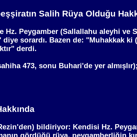
eşşiratın Salih Rüya Olduğu Hak
re Hz. Peygamber (Sallallahu aleyhi ve 
 diye sorardı. Bazen de: "Muhakkak ki 
tır" derdi.
sahiha 473, sonu Buhari'de yer almışlır)
Hakkında
zin'den) bildiriyor: Kendisi Hz. Peygam
manın gördüğü rüya, peygamberliğin kı