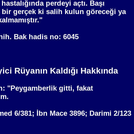
 hastalığında perdeyi açtı. Başı
 bir gerçek ki salih kulun göreceği ya
almamıştır."
ahih. Bak hadis no: 6045
ici Rüyanın Kaldığı Hakkında
: "Peygamberlik gitti, fakat
im.
Ahmed 6/381; İbn Mace 3896; Darimi 2/123