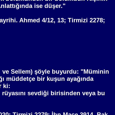
nlattığında ise düşer."
ğayrihi. Ahmed 4/12, 13; Tirmizi 2278;
hi ve Sellem) şöyle buyurdu: "Müminin
ığı müddetçe bir kuşun ayağında
 ki:
 rüyasını sevdiği birisinden veya bu
020; Tirmizi 2279; İbn Mace 3914. Bak