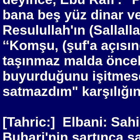
bana beş yüz dinar ve
Resulullah'ın (Sallall
‘‘Komşu, (şuf'a açısın
taşınmaz malda önceli
buyurduğunu işitmese
satmazdım" karşılığın
[Tahric:]
Elbani: Sah
Buhari'nin şartınca s