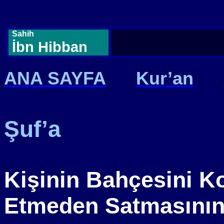
Sahih
İbn Hibban
ANA SAYFA
Kur’an
Şuf’a
Kişinin Bahçesini K
Etmeden Satmasının