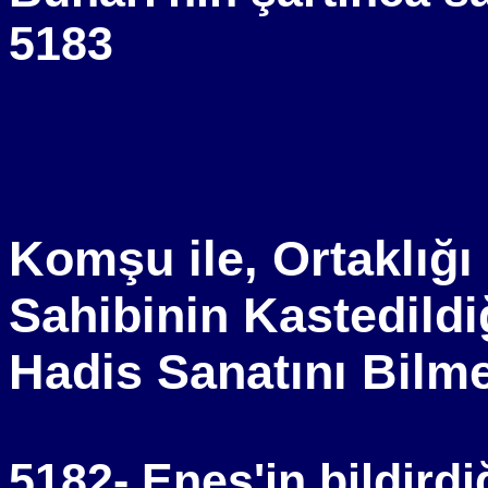
5183
Komşu ile, Ortaklığı
Sahibinin Kastedildi
Hadis Sanatını Bilm
5182- Enes'in bildird