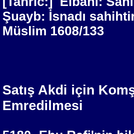
[Tahric:]
Elbani: Sahih
Şuayb: İsnadı sahihti
Müslim 1608/133
Satış Akdi için Komş
Emredilmesi