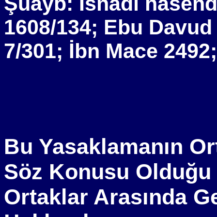
Şuayb: İsnadı hasend
1608/134; Ebu Davud 
7/301; İbn Mace 2492;
Bu Yasaklamanın Ort
Söz Konusu Olduğu 
Ortaklar Arasında Ge