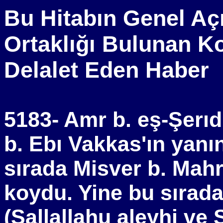
Bu Hitabın Genel Aç
Ortaklığı Bulunan K
Delalet Eden Haber
5183- Amr b. eş-Şerıd 
b. Ebı Vakkas'ın yan
sırada Misver b. Mah
koydu. Yine bu sırad
(Sallallahu aleyhi ve 