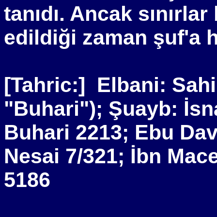
tanıdı. Ancak sınırlar 
edildiği zaman şuf'a h
[Tahric:]
Elbani: Sahi
"Buhari"); Şuayb: İsn
Buhari 2213; Ebu Dav
Nesai 7/321; İbn Mace
5186