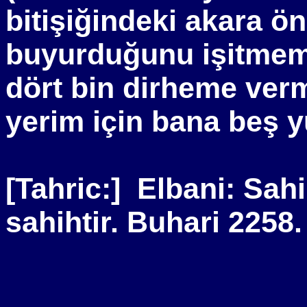
bitişiğindeki akara ön
buyurduğunu işitmem
dört bin dirheme verm
yerim için bana beş yü
[Tahric:]
Elbani: Sah
sahihtir. Buhari 2258