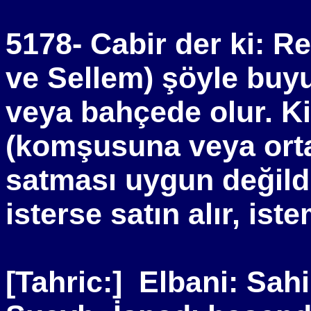
5178- Cabir der ki: Re
ve Sellem) şöyle buyu
veya bahçede olur. K
(komşusuna veya orta
satması uygun değild
isterse satın alır, is
[Tahric:]
Elbani: Sahi