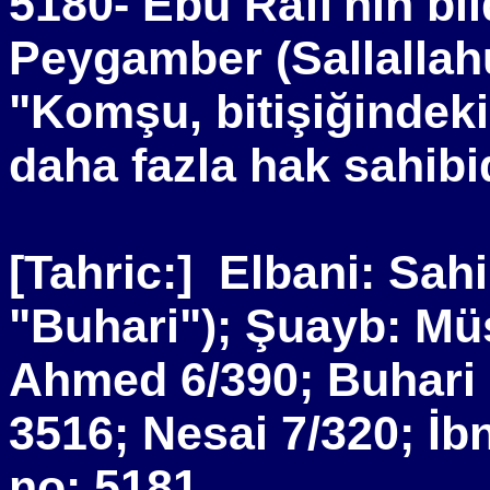
5180- Ebu Rafi'nin bil
Peygamber (Sallallahu
"Komşu, bitişiğindek
daha fazla hak sahibid
[Tahric:]
Elbani: Sahi
"Buhari"); Şuayb: Müs
Ahmed 6/390; Buhari
3516; Nesai 7/320; İ
no: 5181