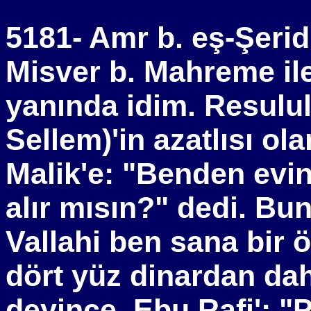
5181- Amr b. eş-Şerid
Misver b. Mahreme ile
yanında idim. Resulul
Sellem)'in azatlısı ola
Malik'e: "Benden evin
alır mısın?" dedi. Bu
Vallahi ben sana bir 
dört yüz dinardan da
deyince, Ebu Rafi': "