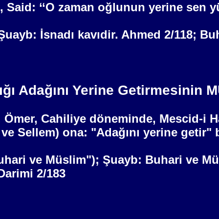
de, Said: ‘‘O zaman oğlunun yerine sen yü
; Şuayb: İsnadı kavıdir. Ahmed 2/118; B
ığı Adağını Yerine Getirmesinin M
z. Ömer, Cahiliye döneminde, Mescid-i 
i ve Sellem) ona: "Adağını yerine getir"
uhari ve Müslim"); Şuayb: Buhari ve Müs
Darimi 2/183