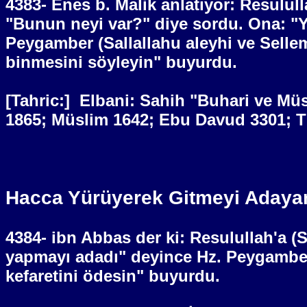
4383- Enes b. Malik anlatıyor: Resulull
"Bunun neyi var?" diye sordu. Ona: "Y
Peygamber (Sallallahu aleyhi ve Selle
binmesini söyleyin" buyurdu.
[Tahric:]
Elbani: Sahih "Buhari ve Müs
1865; Müslim 1642; Ebu Davud 3301; Ti
Hacca Yürüyerek Gitmeyi Adayan
4384- ibn Abbas der ki: Resulullah'a (
yapmayı adadı" deyince Hz. Peygamber 
kefaretini ödesin" buyurdu.