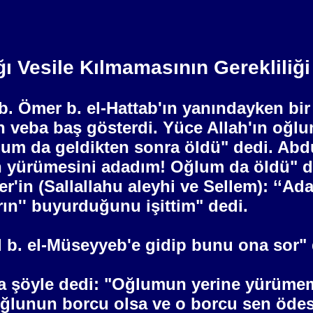
 Vesile Kılmamasının Gerekliliği
h b. Ömer b. el-Hattab'ın yanındayken b
n veba baş gösterdi. Yüce Allah'ın oğl
m da geldikten sonra öldü" dedi. Abdul
n yürümesini adadım! Oğlum da öldü" de
 (Sallallahu aleyhi ve Sellem): ‘‘Adak
ın'' buyurduğunu işittim" dedi.
. el-Müseyyeb'e gidip bunu ona sor" d
a şöyle dedi: "Oğlumun yerine yürüme
‘Oğlunun borcu olsa ve o borcu sen ödes