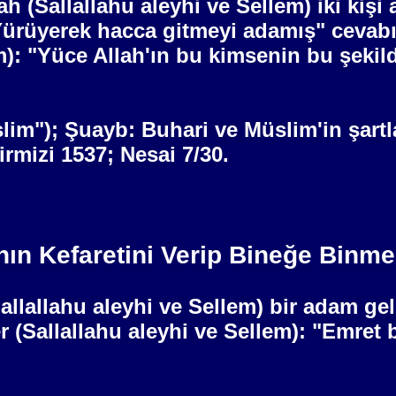
ah (Sallallahu aleyhi ve Sellem) iki kiş
ürüyerek hacca gitmeyi adamış" cevabın
m): "Yüce Allah'ın bu kimsenin bu şekil
lim"); Şuayb: Buhari ve Müslim'in şart
rmizi 1537; Nesai 7/30.
ın Kefaretini Verip Bineğe Binme
Sallallahu aleyhi ve Sellem) bir adam ge
(Sallallahu aleyhi ve Sellem): "Emret b