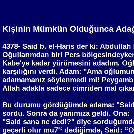
Kişinin Mümkün Olduğunca Adağı
4378- Said b. el-Haris der ki: Abdulla
Oğullarımdan biri Pers bölgesindeyke
Kabe'ye kadar yürümesini adadım. Oğlu
karşılığını verdi. Adam: "Ama oğlumu
adamamanız söylenmedi mi! Peygamber'in
Allah adakla sadece cimriden mal çıkar
Bu durumu gördüğümde adama: "Said b
sordu. Sonra da yanımıza geldi. Ona:
"Said sana ne dedi?" diye sorduğumd
geçerli olur mu7’‘ dediğimde, Said: ‘