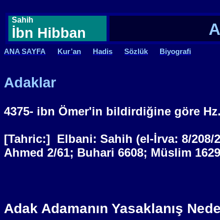
Sahih
A
İbn Hibban
ANA SAYFA
Kur’an
Hadis
Sözlük
Biyografi
Adaklar
4375- ibn Ömer'in bildirdiğine göre Hz
[Tahric:]
Elbani: Sahih (el-İrva: 8/208
Ahmed 2/61; Buhari 6608; Müslim 1629
Adak Adamanın Yasaklanış Nede