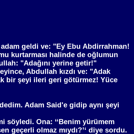
ir adam geldi ve: "Ey Ebu Abdirrahman!
umu kurtarması halinde de oğlumun
lah: "Adağını yerine getir!"
yince, Abdullah kızdı ve: "Adak
 bir şeyi ileri geri götürmez! Yüce
edim. Adam Said'e gidip aynı şeyi
mi söyledi. Ona: ‘‘Benim yürümem
en geçerli olmaz mıydı?’‘ diye sordu.