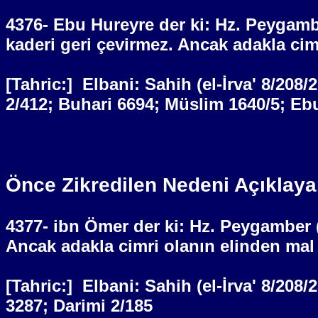
4376- Ebu Hureyre der ki: Hz. Peygamb
kaderi geri çevirmez. Ancak adakla cimr
[Tahric:]
Elbani: Sahih (el-İrva' 8/208
2/412; Buhari 6694; Müslim 1640/5; Eb
Önce Zikredilen Nedeni Açıklaya
4377- ibn Ömer der ki: Hz. Peygamber 
Ancak adakla cimri olanın elinden mal 
[Tahric:]
Elbani: Sahih (el-İrva' 8/208
3287; Darimi 2/185