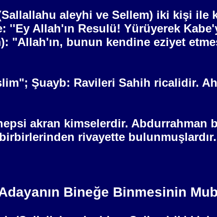
(Sallallahu aleyhi ve Sellem) iki kişi il
: ''Ey Allah'ın Resulü! Yürüyerek Kabe'
m): "Allah'ın, bunun kendine eziyet etm
im"; Şuayb: Ravileri Sahih ricalidir. A
 hepsi akran kimselerdir. Abdurrahman b
birbirlerinden rivayette bulunmuşlardır.
 Adayanın Bineğe Binmesinin Mub