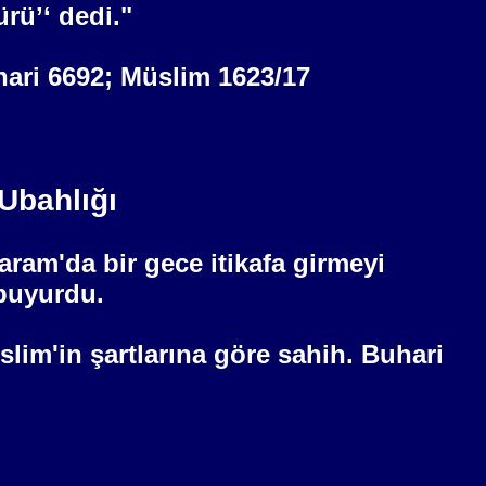
rü’‘ dedi."
uhari 6692; Müslim 1623/17
Ubahlığı
Haram'da bir
gece
itikafa girmeyi
 buyurdu.
lim'in şartlarına göre sahih. Buhari