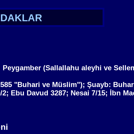
DAKLAR
. Peygamber (Sallallahu aleyhi ve Sell
/2585 "Buhari ve Müslim"); Şuayb: Buhar
/2; Ebu Davud 3287; Nesai 7/15; İbn Ma
ni