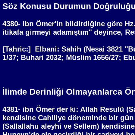
Söz Konusu Durumun Doğruluğun
4380- ibn Ömer'in bildirdiğine göre H
itikafa girmeyi adamıştım" deyince, Re
[Tahric:]
Elbani: Sahih (Nesai 3821 "B
1/37; Buhari 2032; Müslim 1656/27; Eb
İlimde Derinliği Olmayanlarca Ön
4381- ibn Ömer der ki: Allah Resulü (
kendisine Cahiliye döneminde bir gün i
(Sallallahu aleyhi ve Sellem) kendisine
Huneyn'de ele geçirdiği bir cariyeyi 