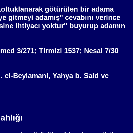
e koltuklanarak götürülen bir adama
ye gitmeyi adamış" cevabını verince
esine ihtiyacı yoktur'' buyurup adamın
hmed 3/271; Tirmizi 1537; Nesai 7/30
. el-Beylamani, Yahya b. Said ve
ahlığı