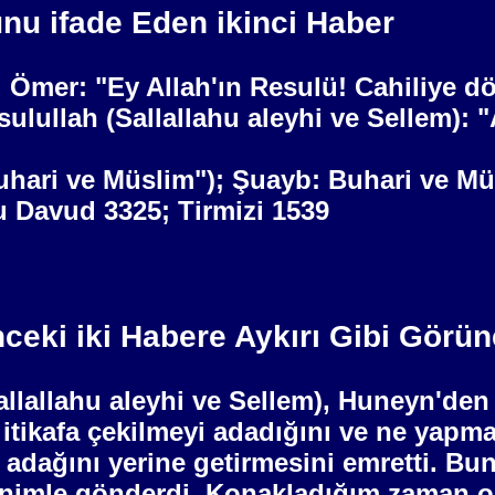
u ifade Eden ikinci Haber
z. Ömer: "Ey Allah'ın Resulü! Cahiliye 
sulullah (Sallallahu aleyhi ve Sellem): 
uhari ve Müslim"); Şuayb: Buhari ve Mü
u Davud 3325; Tirmizi 1539
ceki iki Habere Aykırı Gibi Görü
Sallallahu aleyhi ve Sellem), Huneyn'd
tikafa çekilmeyi adadığını ve ne yapma
 adağını yerine getirmesini emretti. Bu
benimle gönderdi. Konakladığım zaman o