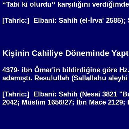
‘‘Tabi ki olurdu’‘ karşılığını verdiğim
[Tahric:]
Elbani: Sahih (el-İrva' 2585)
Kişinin Cahiliye Döneminde Yapt
4379- ibn Ömer'in bildirdiğine göre H
adamıştı. Resulullah (Sallallahu aleyh
[Tahric:]
Elbani: Sahih (Nesai 3821 "B
2042; Müslim 1656/27; İbn Mace 2129; 