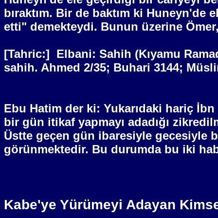
bıraktım. Bir de baktım ki Huneyn'de ele
etti" demekteydi. Bunun üzerine Ömer, 
[Tahric:]
Elbani: Sahih (Kıyamu Ramad
sahih. Ahmed 2/35; Buhari 3144; Müsli
Ebu Hatim der ki: Yukarıdaki hariç İbn
bir gün itikaf yapmayı adadığı zikredi
Üstte geçen gün ibaresiyle gecesiyle bi
görünmektedir. Bu durumda bu iki habe
Kabe'ye Yürümeyi Adayan Kimsen