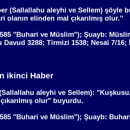
er (Sallallahu aleyhi ve Sellem) şöyle
i olanın elinden mal çıkarılmış olur.''
/2585 "Buhari ve Müslim"); Şuayb: Müsli
u Davud 3288; Tirmizi 1538; Nesai 7/16;
n ikinci Haber
(Sallallahu aleyhi ve Sellem): "Kuşkusu
çıkarılmış olur" buyurdu.
/2585 "Buhari ve Müslim"); Şuayb: Buhar