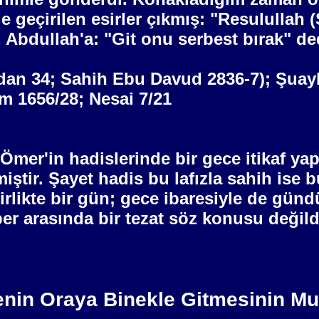
 geçirilen esirler çıkmış: "Resulullah (
Abdullah'a: "Git onu serbest bırak" de
an 34; Sahih Ebu Davud 2836-7); Şuayb:
m 1656/28; Nesai 7/21
 Ömer'in hadislerinde bir
gece
itikaf ya
lmiştir. Şayet hadis bu lafızla sahih is
rlikte bir gün;
gece
ibaresiyle de gündü
r arasında bir tezat söz konusu değildi
in Oraya Binekle Gitmesinin Mu