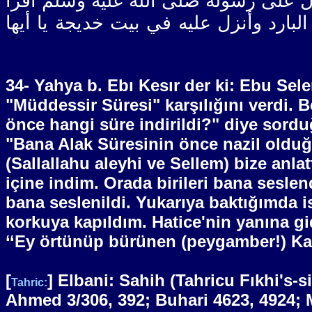
ل على رسوله صلى الله عليه وسلم اقرأ
لبارد وأنزل عليه في بيت خديجة يا أيها
34- Yahya b. Ebı Kesır der ki: Ebu Sel
"Müddessir Süresi" karşılığını verdi. B
önce hangi süre indirildi?" diye sord
"Bana Alak Süresinin önce nazil olduğ
(Sallallahu aleyhi ve Sellem) bize anla
içine indim. Orada birileri bana ses
bana seslenildi. Yukarıya baktığımda 
korkuya kapıldım. Hatice'nin yanına g
‘‘Ey örtünüp bürünen (peygamber!) Kalk
[
] Elbani: Sahih (Tahricu Fıkhi's-
Tahric:
Ahmed 3/306, 392; Buhari 4623, 4924; 