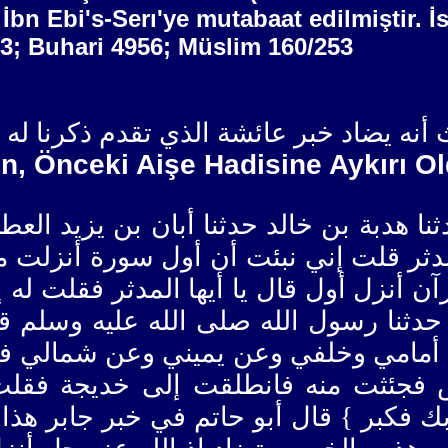
 İbn Ebi's-Serı'ye mutabaat edilmiştir. 
33; Buhari 4956; Müslim 160/253
أنه يضاد خبر عائشة الذي تقدم ذكرنا له
ın, Önceki Aişe Hadisine Aykırı O
دبة بن خالد حدثنا أبان بن يزيد العطار حدث
لمدثر قلت إني نبئت أن أول سورة أنزلت 
آن أنزل أول قال يا أيها المدثر فقلت ل
ما حدثنا رسول الله صلى الله عليه وسل
مامي وخلفي وعن يميني وعن شمالي فلم 
فجئثت منه فانطلقت إلى خديجة فقلت 
بك فكبر } قال أبو حاتم في خبر جابر هذا إ