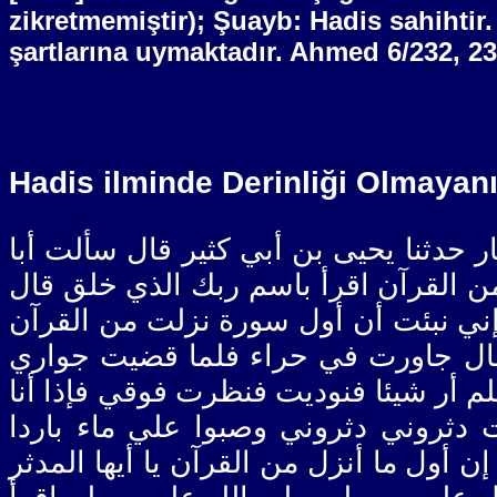
zikretmemiştir); Şuayb: Hadis sahihtir.
şartlarına uymaktadır. Ahmed 6/232, 2
Hadis ilminde Derinliği Olmayan
[ 34 ] نا يحيى بن أبي كثير قال سألت أبا
من القرآن اقرأ باسم ربك الذي خلق قال
ه إني نبئت أن أول سورة نزلت من القرآن
م قال جاورت في حراء فلما قضيت جواري
أر شيئا فنوديت فنظرت فوقي فإذا أنا
دثروني دثروني وصبوا علي ماء باردا
ن أول ما أنزل من القرآن يا أيها المدثر