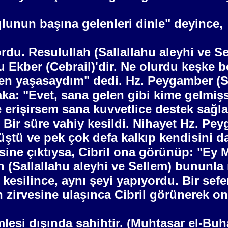
lunun başına gelenleri dinle" deyince,
du. Resulullah (Sallallahu aleyhi ve Se
Ekber (Cebrail)'dir. Ne olurdu keşke b
ken yaşasaydım" dedi. Hz. Peygamber (S
aka: "Evet, sana gelen gibi kime gelmiş
ne erişirsem sana kuvvetlice destek sağl
. Bir süre vahiy kesildi. Nihayet Hz. Pey
üştü ve pek çok defa kalkıp kendisini d
sine çıktıysa, Cibril ona görünüp: "Ey
(Sallallahu aleyhi ve Sellem) bununla ı
kesilince, aynı şeyi yapıyordu. Bir sefe
n zirvesine ulaşınca Cibril görünerek on
lesi dışında sahihtir. (Muhtasar el-Buh