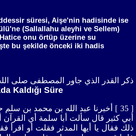
dessir süresi, Aişe'nin hadisinde ise
ülü'ne (Sallallahu aleyhi ve Sellem)
 Hatice onu örtüp üzerine su
şte bu şekilde önceki iki hadis
ذكر القدر الذي جاور المصطفى صلى الله
ada Kaldığı Süre
أخبرنا عبد الله بن محمد بن سلم حدثنا
أبي كثير قال سألت أبا سلمة أي القرآن أن
ذلك فقال يا أيها المدثر فقلت أو اقرأ 