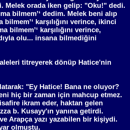
i. Melek orada iken gelip: "Oku!" dedi.
kuma bilmem’‘ dedim. Melek beni alıp
 bilmem’‘ karşılığını verince, ikinci
ma bilmem’‘ karşılığını verince,
ıyla olu... insana bilmediğini
leleri titreyerek dönüp Hatice'nin
nlatarak: "Ey Hatice! Bana ne oluyor?
seni hiç bir zaman için mahcup etmez.
safire ikram eder, haktan gelen
zza b. Kusayy'ın yanına getirdi.
e Arapça yazı yazabilen bir kişiydi.
iyar olmuştu.