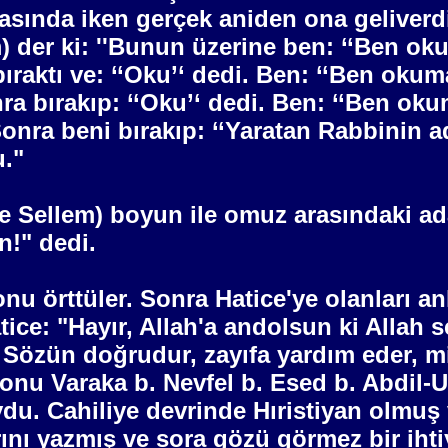
rasında iken gerçek aniden ona geliverd
m) der ki: ''Bunun üzerine ben: ‘‘Ben o
ıraktı ve: ‘‘Oku’‘ dedi. Ben: ‘‘Ben okuma
nra bırakıp: ‘‘Oku’‘ dedi. Ben: ‘‘Ben oku
Sonra beni bırakıp: ‘‘Yaratan Rabbinin ad
u."
ve Sellem) boyun ile omuz arasındaki ada
n!" dedi.
nu örttüler. Sonra Hatice'ye olanları a
ce: "Hayır, Allah'a andolsun ki Allah 
 Sözün doğrudur, zayıfa yardım eder, mi
onu Varaka b. Nevfel b. Esed b. Abdil-U
du. Cahiliye devrinde Hıristiyan olmuş v
arını yazmış ve sora gözü görmez bir iht