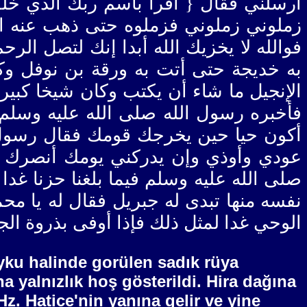
أرسلني فقال { اقرأ باسم ربك الذي خل
زملوني زملوني فزملوه حتى ذهب عنه الر
فوالله لا يخزيك الله أبدا إنك لتصل ا
به خديجة حتى أتت به ورقة بن نوفل وكان
الإنجيل ما شاء أن يكتب وكان شيخا كبي
فأخبره رسول الله صلى الله عليه وسلم 
أكون حيا حين يخرجك قومك فقال رسول ا
عودي وأوذي وإن يدركني يومك أنصرك ن
صلى الله عليه وسلم فيما بلغنا حزنا غ
نفسه منها تبدى له جبريل فقال له يا م
الوحي غدا لمثل ذلك فإذا أوفى بذروة الج
 uyku halinde gorülen sadık rüya
a yalnızlık hoş gösterildi. Hira dağına
z. Hatice'nin yanına gelir ve yine