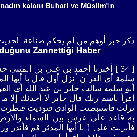
İsnadın kalanı Buhari ve Müslim'in
ذكر خبر أوهم من لم يحكم صناعة الحديث 
lduğunu Zannettiği Haber
أخبرنا أحمد بن علي بن المثنى حدثنا ه
سلمة أي القرآن أنزل أول قال يا أيها ا
أبو سلمة سألت جابر بن عبد الله أي القر
اقرأ باسم ربك قال جابر لا أحدثك إلا 
نزلت فاستبطنت الوادي فنوديت فنظرت أ
به قاعد على عرش بين السماء والأرض 
فأنزلت علي { يا أيها المدثر قم فأنذر ور