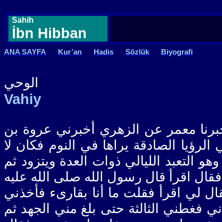
Sahih
İbn Hibban
ANA SAYFA
Kur’an
Hadis
Sözlük
Biyografi
الوحي
Vahiy
[ 33 ]  معمر عن الزهري أخبرني عروة بن
لرؤيا الصادقة يراها في النوم فكان لا
و التعبد الليالي ذوات العدة ويتزود ثم
فقال اقرأ قال رسول الله صلى الله عليه
ل لي اقرأ فقلت ما أنا بقارىء فأخذني
ني فغطني الثالثة حتى بلغ مني الجهد ثم