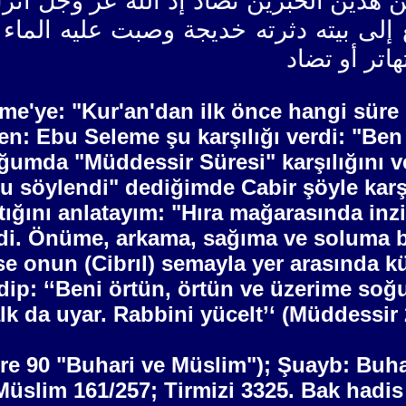
 هذين الخبرين تضاد إذ الله عز وجل أنز
لى بيته دثرته خديجة وصبت عليه الماء ا
اتر أو تضاد
eme'ye: "Kur'an'dan ilk önce hangi süre
en: Ebu Seleme şu karşılığı verdi: "Ben 
uğumda "Müddessir Süresi" karşılığını v
u söylendi" dediğimde Cabir şöyle karşı
ttığını anlatayım: "Hıra mağarasında inz
lendi. Önüme, arkama, sağıma ve soluma
ise onun (Cibrıl) semayla yer arasında
idip: ‘‘Beni örtün, örtün ve üzerime so
 da uyar. Rabbini yücelt’‘ (Müddessir 2)
sire 90 "Buhari ve Müslim"); Şuayb: Buha
Müslim 161/257; Tirmizi 3325. Bak hadis