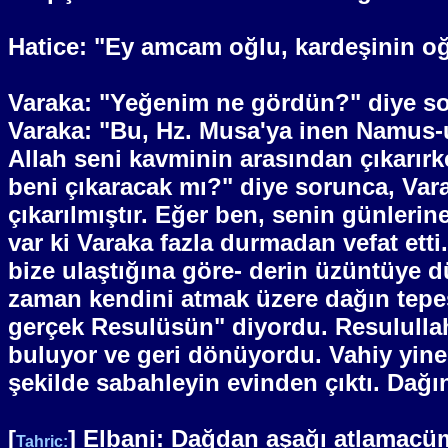
Hatice: "Ey amcam oğlu, kardeşinin oğ
Varaka: "Yeğenim ne gördün?" diye sor
Varaka: "Bu, Hz. Musa'ya inen Namus-u 
Allah seni kavminin arasından çıkarır
beni çıkaracak mı?" diye sorunca, Var
çıkarılmıştır. Eğer ben, senin günleri
var ki Varaka fazla durmadan vefat etti
bize ulaştığına göre- derin üzüntüye d
zaman kendini atmak üzere dağın tepe
gerçek Resulüsün" diyordu. Resulullah 
buluyor ve geri dönüyordu. Vahiy yine 
şekilde sabahleyin evinden çıktı. Dağı
[
] Elbani: Dağdan aşağı atlamacüm
Tahric: