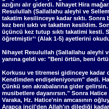
azığını alır giderdi. Nihayet Hira mağa
Resulullah (Sallallahu aleyhi ve Selle
takatim kesilinceye kadar sıktı. Sonra b
kez beni sıktı ve takatten kesildim. So
üçüncü kez tutup sıktı takatimi kesti. 
öğretmiştir’‘ (Alak 1-5) ayetlerini okud
Nihayet Resulullah (Sallallahu aleyhi 
yanına geldi ve: "Beni örtün, beni örtü
Korkusu ve titremesi gidinceye kadar o
Kendimden endişeleniyorum" dedi. Hati
Çünkü sen akrabalarına gider gelirsin.
musibetlere dayanırsın." Sonra Hatice 
Varaka, Hz. Hatice'nin amcasının oğluy
Arapça incil'den Allah'ın dilediği kad