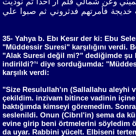
ني وعن شمالي فلم أر أحدا ثم نوديت
 خديجة فأمرتهم فدثروني ثم صبوا علي
35- Yahya b. Ebı Kesır der ki: Ebu Sel
"Müddessir Suresi" karşılığını verdi. B
"Alak Suresi değil mi?" dediğimde şu ka
indirildi?’‘ diye sorduğumda: "Müddess
karşılık verdi:
"Size Resulullah'ın (Sallallahu aleyhi 
çekildim. inzivam bitince vadinin içi
baktığımda kimseyi göremedim. Sonra 
seslenildi. Onun (Cibrıl'in) sema da k
evine girip beni örtmelerini söyledim 
da uyar. Rabbini yücelt. Elbiseni tertem