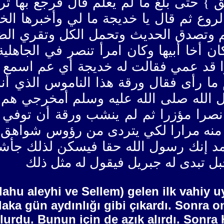
ق } حتى بلغ ما لم يعلم قال فرجع بها 
وع ثم قال يا خديجة ما لي وأخبرها الخ
لرحم وتصدق الحديث وتحمل الكل وتقري ا
 أخا أبيها وكان امرأ تنصر في الجاهلي
را قد عمي فقالت له خديجة أي عم اسمع
ما رأى فقال ورقة هذا الناموس الذي أن
لله صلى الله عليه وسلم أمخرجي هم قا
صرا مؤزرا ثم لم ينشب ورقة أن توفي 
دا منه مرارا لكي يتردى من رؤوس شواهق 
حمد إنك رسول الله حقا فيسكن لذلك جأشه
بل تبدى له جبريل فيقول له مثل ذلك
allahu aleyhi ve Sellem) gelen ilk vahiy
aka gün aydınlığı gibi çıkardı. Sonra on
urdu. Bunun için de azık alırdı. Sonra H