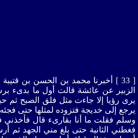
أخبرنا محمد بن الحسن بن قتيبة حدثن
الزبير عن عائشة قالت أول ما بدىء برسو
يرى رؤيا إلا جاءت مثل فلق الصبح ثم حبب
يرجع إلى خديجة فتزوده لمثلها حتى فجئه 
وسلم فقلت ما أنا بقارىء قال فأخذني ف
فغطني الثانية حتى بلغ مني الجهد ثم أرس