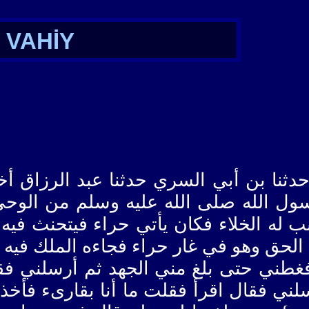
VAHİY
ا بن أبي السري حدثنا عبد الرزاق أخبرنا
ل الله صلى الله عليه وسلم من الوحي ا
 له الخلاء فكان يأتي حراء فيتحنث فيه وه
الحق وهو في غار حراء فجاءه الملك فيه 
غطني حتى بلغ مني الجهد ثم أرسلني فقا
لني فقال اقرأ فقلت ما أنا بقارىء فأخذ