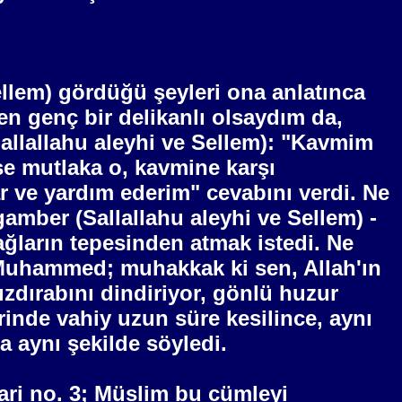
llem) gördüğü şeyleri ona anlatınca
en genç bir delikanlı olsaydım da,
allallahu aleyhi ve Sellem): "Kavmim
se mutlaka o, kavmine karşı
ar ve yardım ederim" cevabını verdi. Ne
gamber (Sallallahu aleyhi ve Sellem) -
ağların tepesinden atmak istedi. Ne
 Muhammed; muhakkak ki sen, Allah'ın
zdırabını dindiriyor, gönlü huzur
rinde vahiy uzun süre kesilince, aynı
a aynı şekilde söyledi.
ari no. 3; Müslim bu cümleyi