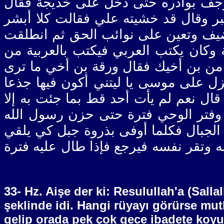
ترجف بوادره حتى دخل على خديجة فقال
بر وقال قد خشيته علي فقالت كلا أبشر
لضيف وتعين على نوائب الحق ثم انطلقت
ة وكان يكتب العربي فيكتب بالعربية من
 من بن أخيك فقال ورقة بن أخي ما ترى
زل على موسى يا ليتني أكون فيها جذعا
ل نعم لم يأت أحد قط بما جئت به إلا
وفتر الوحي فترة حتى حزن رسول الله
الجبال فكلما أوفى بذروة جبل كي يلقي
 وتقر نفسه فيرجع فإذا طال عليه فترة
33- Hz. Aişe der ki: Resulullah'a (Sall
şeklinde idi. Hangi rüyayı görürse mutl
gelip orada pek çok gece ibadete koyul