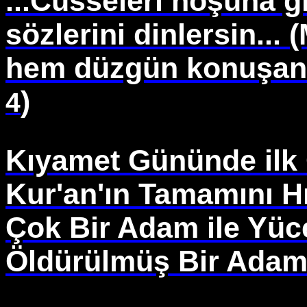
...Cüsseleri hoşuna g
sözlerini dinlersin...
(
hem düzgün konuşan in
)
4
Kıyamet Gününde ilk 
Kur'an'ın Tamamını Hı
Çok Bir Adam ile Yüc
Öldürülmüş Bir Adam 