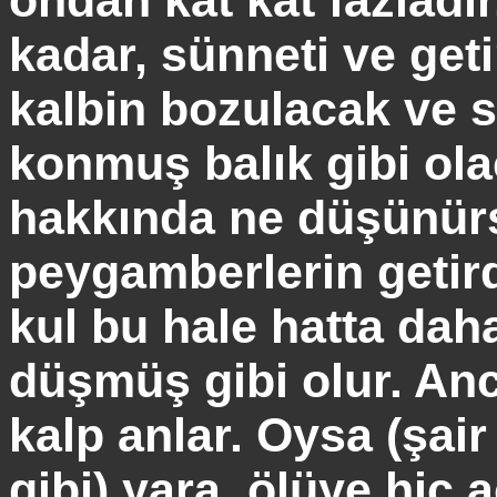
ondan kat
kat
fazladı
kadar, sünneti ve geti
kalbin bozulacak ve s
konmuş balık gibi ola
hakkında ne düşünür
peygamberlerin getird
kul bu hale hatta dah
düşmüş gibi olur. Anc
kalp anlar. Oysa (şai
gibi) yara, ölüye hiç 