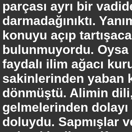
parçası ayrı bir vad
darmadağınıktı. Yanı
konuyu açıp tartışaca
bulunmuyordu. Oysa m
faydalı ilim ağacı ku
sakinlerinden yaban 
dönmüştü.
Alimin
dili
gelmelerinden dolayı
doluydu. Sapmışlar ve