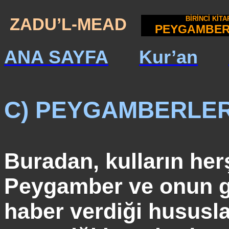
ZADU’L-MEAD
BİRİNCİ KİTA
PEYGAMBER'İ
ANA SAYFA
Kur’an
C) PEYGAMBERLER
Buradan, kulların
her
Peygamber ve onun ge
haber verdiği hususl