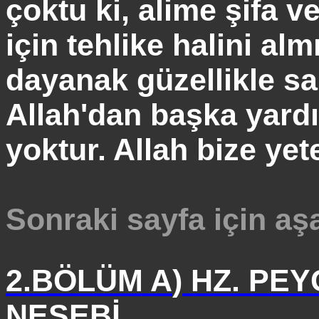
çoktu ki,
alime
şifa v
için tehlike halini alm
dayanak güzellikle sa
Allah'dan
başka yardım
yoktur. Allah bize yete
Sonraki sayfa için aş
2.BÖLÜM A
)
HZ. PEYG
NESEBİ