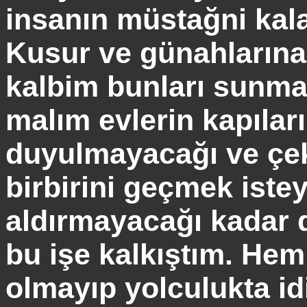
insanın müstağni kala
Kusur ve günahların
kalbim bunları sunma
malım evlerin kapılar
duyulmayacağı ve çe
birbirini geçmek iste
aldırmayacağı kadar d
bu işe kalkıştım. He
olmayıp yolculukta i