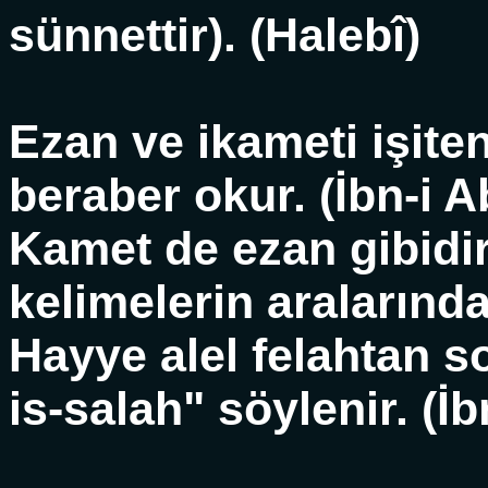
sünnettir). (Halebî)
Ezan ve ikameti işite
beraber okur. (İbn-i A
Kamet de ezan gibidir
kelimelerin aralarında
Hayye alel felahtan s
is-salah" söylenir. (İb