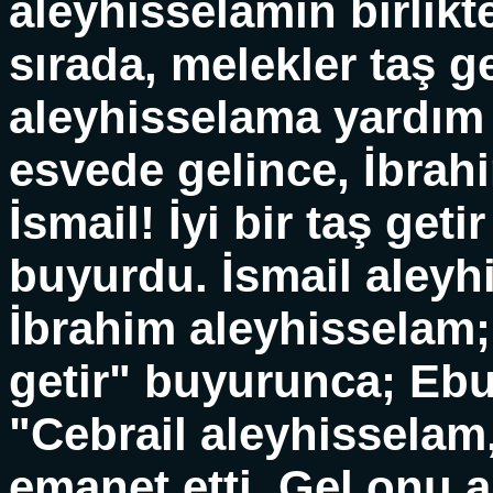
aleyhisselamın birlikte
sırada, melekler taş ge
aleyhisselama yardım e
esvede gelince, İbrah
İsmail! İyi bir taş geti
buyurdu. İsmail aleyhi
İbrahim aleyhisselam;
getir" buyurunca; Eb
"Cebrail aleyhisselam,
emanet etti. Gel onu al!