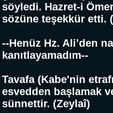
söyledi. Hazret-i Ömer
sözüne teşekkür etti.
--Henüz Hz. Ali’den n
kanıtlayamadım--
Tavafa (Kabe'nin etra
esvedden başlamak ve
sünnettir. (Zeylaî)