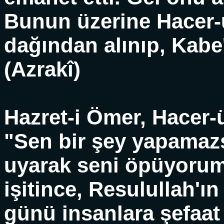
Bunun üzerine Hacer-
dağından alınıp, Kabe'd
(Azrakî)
Hazret-i Ömer, Hacer-ü
"Sen bir şey yapamazs
uyarak seni öpüyorum"
işitince, Resulullah'ı
günü insanlara şefaa