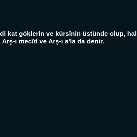
Yedi kat göklerin ve kürsînin üstünde olup, h
Arş-ı mecîd ve Arş-ı a'la da denir.