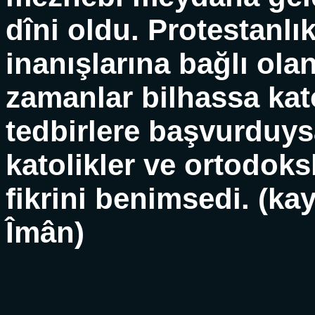
dîni oldu. Protestanl
inanışlarına bağlı olan
zamanlar bilhassa kato
tedbirlere başvurduy
katolikler ve ortodoks
fikrini benimsedi. (k
Îmân)