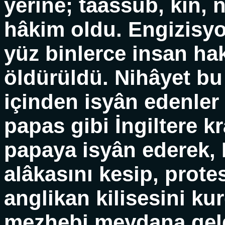
yerine; taassub, kin, 
hâkim oldu. Engizisy
yüz binlerce insan hak
öldürüldü. Nihâyet bu 
içinden isyân edenler 
papas gibi İngiltere k
papaya isyân ederek, K
alâkasını kesip, prote
anglikan kilisesini k
mezhebi meydana geldi