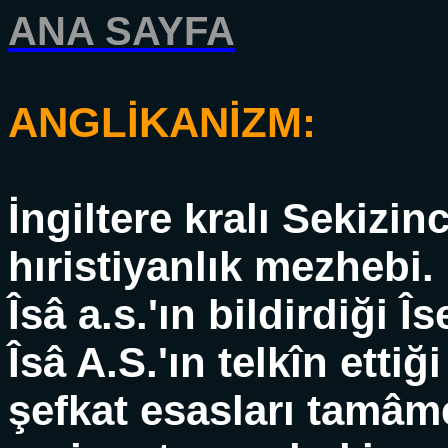
ANA SAYFA
ANGLİKANİZM:
İngiltere kralı Sekizi
hıristiyanlık mezhebi.
Îsâ a.s.'ın bildirdiği 
Îsâ A.S.'ın telkîn etti
şefkat esasları tamâ