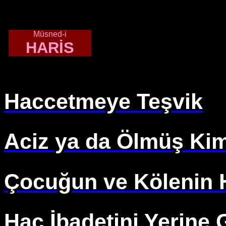
Müsned-i
HARİS
Haccetmeye Teşvik
Aciz ya da Ölmüş Ki
Çocuğun ve Kölenin 
Hac İbadetini Yerine 