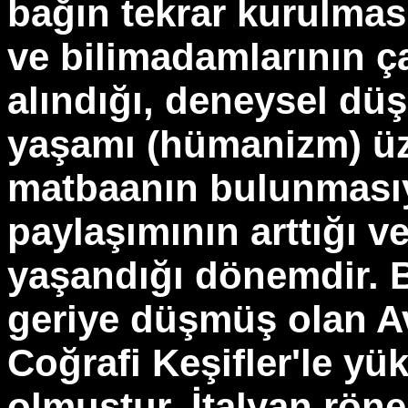
bağın tekrar kurulması
ve bilimadamlarının ça
alındığı, deneysel dü
yaşamı (hümanizm) üze
matbaanın bulunmasıyla
paylaşımının arttığı v
yaşandığı dönemdir. 
geriye düşmüş olan Av
Coğrafi Keşifler'le yü
olmuştur. İtalyan rö