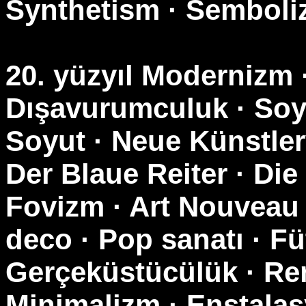
Synthetism · Semboli
20. yüzyıl Modernizm 
Dışavurumculuk · Soy
Soyut · Neue Künstle
Der Blaue Reiter · Die
Fovizm · Art Nouveau ·
deco · Pop sanatı · F
Gerçeküstücülük · Ren
Minimalizm · Enstalasy