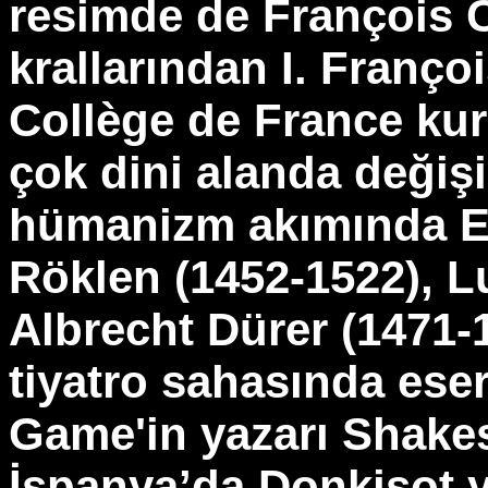
resimde de François Cl
krallarından I. Franç
Collège de France ku
çok dini alanda değişi
hümanizm akımında E
Röklen (1452-1522), L
Albrecht Dürer (1471-15
tiyatro sahasında eser
Game'in yazarı Shakes
İspanya’da Donkişot y