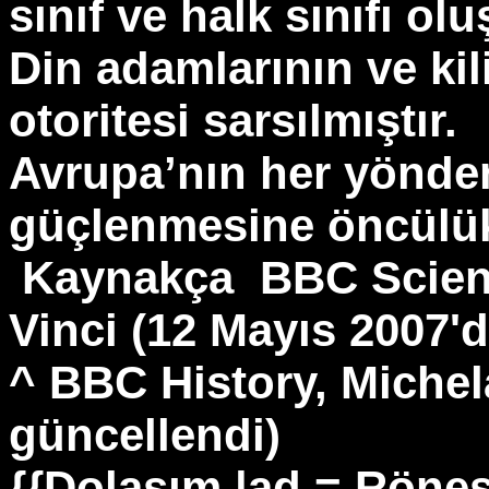
sınıf ve halk sınıfı ol
Din adamlarının ve kil
otoritesi sarsılmıştır.
Avrupa’nın her yönde
güçlenmesine öncülük 
Kaynakça
BBC Scien
Vinci (12 Mayıs 2007'
^ BBC History, Michel
güncellendi)
{{Dolaşım |ad = Röne