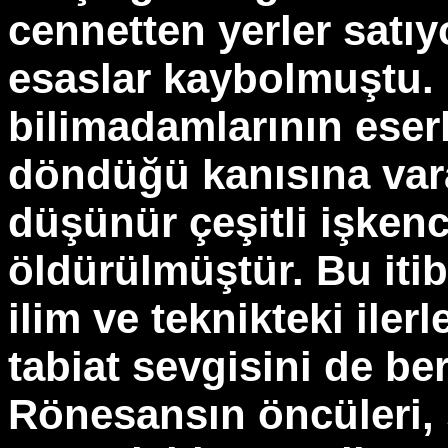
cennetten yerler satıy
esaslar kaybolmuştu. İ
bilimadamlarının eser
döndüğü kanısına var
düşünür çeşitli işken
öldürülmüştür. Bu iti
ilim ve teknikteki iler
tabiat sevgisini de be
Rönesansın öncüleri, s