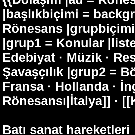
|başlıkbiçimi = backgr
Rönesans |grupbiçimi
|grup1 = Konular |list
Edebiyat · Müzik · Res
Şavaşçılık |grup2 = Bö
Fransa · Hollanda · İng
Rönesansı|İtalya]] · [
Batı sanat hareketleri