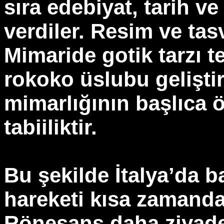
sıra edebiyat, tarih v
verdiler. Resim ve tasv
Mimaride gotik tarzı t
rokoko üslubu gelişti
mimarlığının başlıca öz
tabiiliktir.
Bu şekilde İtalya’da 
hareketi kısa zamanda
Rönesans daha ziyade