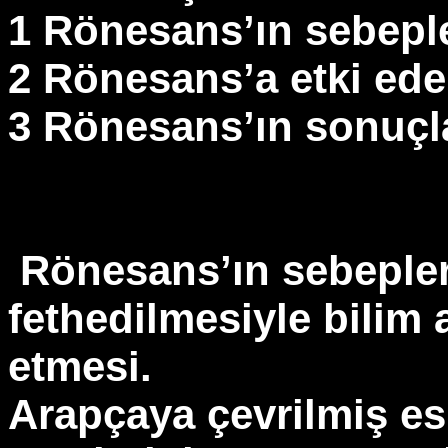
1 Rönesans’ın sebeple
2 Rönesans’a etki ed
3 Rönesans’ın sonuçl
Rönesans’ın sebepler
fethedilmesiyle bilim 
etmesi.
Arapçaya çevrilmiş e