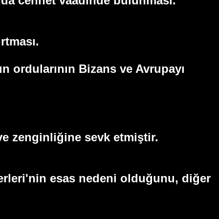
unda cennet vaadinde bulunması.
ırtması.
n ordularının Bizans ve Avrupayı
 zenginliğine sevk etmiştir.
ferleri'nin esas nedeni olduğunu, diğer