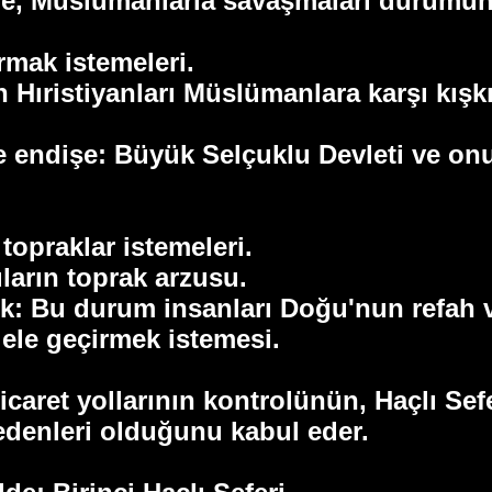
lere, Müslümanlarla savaşmaları durum
rmak istemeleri.
n Hıristiyanları Müslümanlara karşı kışk
endişe: Büyük Selçuklu Devleti ve onu
topraklar istemeleri.
arın toprak arzusu.
: Bu durum insanları Doğu'nun refah ve
 ele geçirmek istemesi.
icaret yollarının kontrolünün, Haçlı Se
nedenleri olduğunu kabul eder.