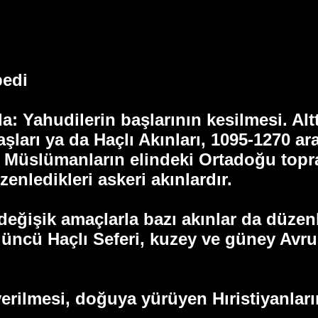
pedi
da: Yahudilerin başlarının kesilmesi. Altt
şları ya da Haçlı Akınları, 1095-1270 ara
i, Müslümanların elindeki Ortadoğu topr
enledikleri askeri akınlardır.
değişik amaçlarla bazı akınlar da düzen
üncü Haçlı Seferi, kuzey ve güney Avrup
verilmesi, doğuya yürüyen Hıristiyanları