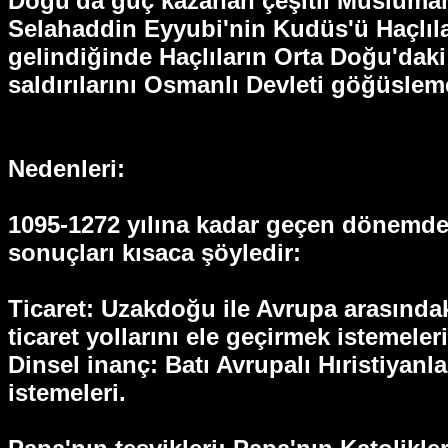
Doğu'da güç kazanan çeşitli Müslüman De
Selahaddin Eyyubi'nin Kudüs'ü Haçlıla
gelindiğinde Haçlıların Orta Doğu'daki 
saldırılarını Osmanlı Devleti göğüslem
Nedenleri:
1095-1272 yılına kadar geçen dönemde b
sonuçları kısaca şöyledir:
Ticaret: Uzakdoğu ile Avrupa arasında
ticaret yollarını ele geçirmek istemeleri
Dinsel inanç: Batı Avrupalı Hıristiyanl
istemeleri.