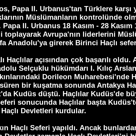
, Papa II. Urbanus'tan Türklere karşı 
raklarının Müslümanların kontrolünde o
. Papa II. Urbanus 18 Kasım - 28 Kasım 1
 toplayarak Avrupa'nın liderlerini Müsl
a Anadolu'ya girerek Birinci Haçlı seferi
lı Haçlılar açısından çok başarılı oldu. 
olu Selçuklu hükümdarı I. Kılıç Arslan 
ınlarındaki Dorileon Muharebesi'nde Haç
 süren bir kuşatma sonunda Antakya Haçl
uz'da Kudüs düştü. Haçlılar Kudüs'de b
 seferi sonucunda Haçlılar başta Kudüs'
 Haçlı Devletleri kurdular.
kın Haçlı Seferi yapıldı. Ancak bunlardan