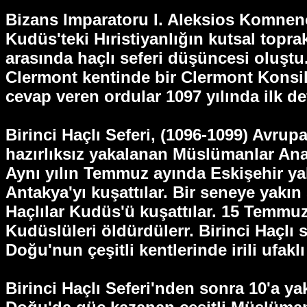
Bizans Imparatoru I. Aleksios Komnenos
Kudüs'teki Hıristiyanlığın kutsal top
arasında haçlı seferi düşüncesi oluştu
Clermont kentinde bir Clermont Konsili
cevap veren ordular 1097 yılında ilk def
Birinci Haçlı Seferi, (1096-1099) Avrupa
hazırlıksız yakalanan Müslümanlar Anad
Aynı yılın Temmuz ayında Eskişehir yak
Antakya'yı kuşattılar. Bir seneye yakın
Haçlılar Kudüs'ü kuşattılar. 15 Temm
Kudüslüleri öldürdülerr. Birinci Haçlı
Doğu'nun çeşitli kentlerinde irili ufaklı
Birinci Haçlı Seferi'nden sonra 10'a ya