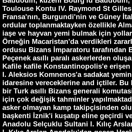
Baudouin, kuzeni Bourg'lu Baudouin,
Toulouse Kontu IV. Raymond St Gilles, 
Fransa'nın, Burgundi'nin ve Güney İtal
ordular toplanmaktayken özellikle Alm
iaşe ve hayvan yemi bulmak için yollar
Örneğin Macaristan'da verdikleri zararl
ordusu Bizans İmparatoru tarafından B
Peçenek asıllı paralı askerlerden oluş
Kafile kafile Konstantinopolis'e eriş
I. Aleksios Komnenos'a sadakat yemini e
idaresine vereceklerine and içtiler. Bu
bir Turk asıllı Bizans generali komuta
için çok değişik tahminler yapılmaktadı
asker olmayan kamp takipçisinden olu
başkenti İznik'i kuşatıp eline geçirdi 
Anadolu Selçuklu Sultani I. Kılıç Arsl