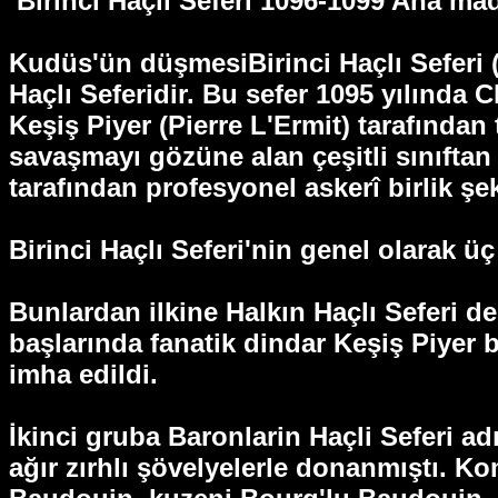
Birinci Haçlı Seferi 1096-1099 Ana mad
Kudüs'ün düşmesiBirinci Haçlı Seferi (
Haçlı Seferidir. Bu sefer 1095 yılında 
Keşiş Piyer (Pierre L'Ermit) tarafından 
savaşmayı gözüne alan çeşitli sınıftan 
tarafından profesyonel askerî birlik şe
Birinci Haçlı Seferi'nin genel olarak ü
Bunlardan ilkine Halkın Haçlı Seferi 
başlarında fanatik dindar Keşiş Piyer 
imha edildi.
İkinci gruba Baronlarin Haçli Seferi ad
ağır zırhlı şövelyelerle donanmıştı. K