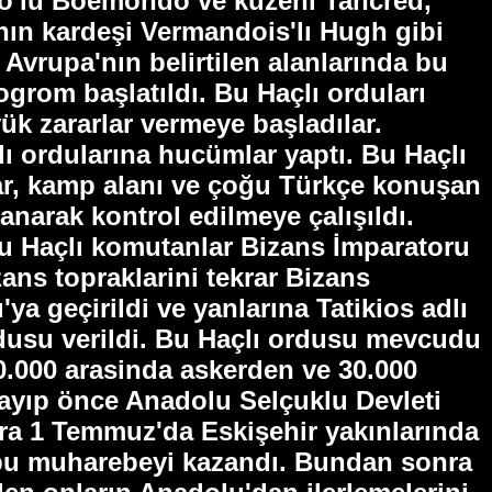
o'lu Boemondo ve kuzeni Tancred,
ının kardeşi Vermandois'lı Hugh gibi
Avrupa'nın belirtilen alanlarında bu
grom başlatıldı. Bu Haçlı orduları
ük zararlar vermeye başladılar.
lı ordularına hucümlar yaptı. Bu Haçlı
lar, kamp alanı ve çoğu Türkçe konuşan
anarak kontrol edilmeye çalışıldı.
lu Haçlı komutanlar Bizans İmparatoru
zans topraklarini tekrar Bizans
ya geçirildi ve yanlarına Tatikios adlı
ordusu verildi. Bu Haçlı ordusu mevcudu
70.000 arasinda askerden ve 30.000
ayıp önce Anadolu Selçuklu Devleti
onra 1 Temmuz'da Eskişehir yakınlarında
ve bu muharebeyi kazandı. Bundan sonra