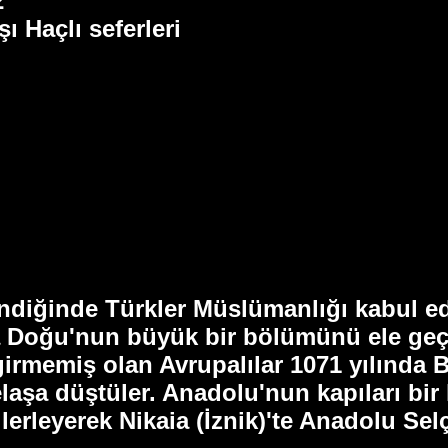
2
ı Haçlı seferleri
indiğinde Türkler Müslümanlığı kabul e
ta Doğu'nun büyük bir bölümünü ele geç
irmemiş olan Avrupalılar 1071 yılında 
elaşa düştüler. Anadolu'nun kapıları bir
lerleyerek Nikaia (İznik)'te Anadolu Sel