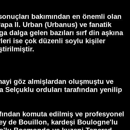
e sonuçları bakımından en önemli olan
Papa II. Urban (Urbanus) ve fanatik
lga dalga gelen bazıları sırf din aşkına
eri ise çok düzenli soylu kişiler
irilmiştir.
şmayi göz almişlardan oluşmuştu ve
 Selçuklu orduları tarafından yenilip
arafından komuta edilmiş ve profesyonel
rey de Bouillon, kardeşi Boulogne'lu