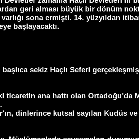
vletler zamanla Haçlı Devletleri'ni bire
rdan geri alması büyük bir dönüm nokta
varlığı sona ermişti. 14. yüzyıldan iti
eye başlayacaktı.
aşlıca sekiz Haçlı Seferi gerçekleşmişti
ki ticaretin ana hattı olan Ortadoğu'da
.
ar'ın, dinlerince kutsal sayılan Kudüs v