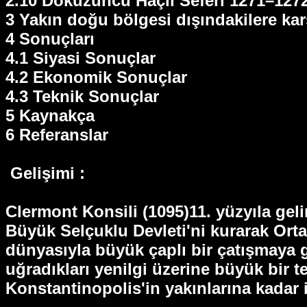
2.10 Dokuzuncu Haçlı Seferi 1271–127
3 Yakın doğu bölgesi dışındakilere karş
4 Sonuçları
4.1 Siyasi Sonuçlar
4.2 Ekonomik Sonuçlar
4.3 Teknik Sonuçlar
5 Kaynakça
6 Referanslar
Gelişimi :
Clermont Konsili (1095)11. yüzyıla gel
Büyük Selçuklu Devleti'ni kurarak Or
dünyasıyla büyük çaplı bir çatışmaya g
uğradıkları yenilgi üzerine büyük bir t
Konstantinopolis'in yakınlarına kadar i