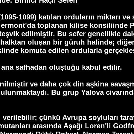
de: Birinci Haçlı Seferi
1095-1099) katılan orduların miktarı v
Clermont'da toplanan kilise konsiliinde 
teşvik edilmiştir. Bu sefer genellikle da
halktan oluşan bir güruh halinde; diğerl
klinde komuta edilen ordularla gerçekleşt
ç ana safhadan oluştuğu kabul edilir.
denilmiştir ve daha çok din aşkina sava
bulunmaktaydı. Bu grup Yalova civarında
ı verilebilir; çünkü Avrupa soyluları t
omutanları arasında Aşağı Loren'li Godf