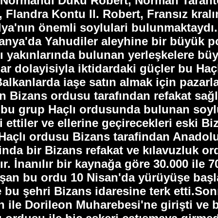
 Normandi Dükü Robert, Norman Tarant
Flandra Kontu II. Robert, Fransız kral
ya'nın önemli soylulari bulunmaktaydı. 
anya'da Yahudiler aleyhine bir büyük po
ı yakınlarında bulunan yerleşkelere büy
ar dolayisiyla iktidardaki güçler bu Haç
alkanlarda iaşe satın almak için pazar
an Bizans ordusu tarafından refakat sağl
en bu grup Haçlı ordusunda bulunan soy
ttiler ve ellerine geçirecekleri eski Bi
 Haçlı ordusu Bizans tarafindan Anadolu'
sinda bir Bizans refakat ve kılavuzluk 
r. İnanılır bir kaynağa göre 30.000 ile 
şan bu ordu 10 Nisan'da yürüyüşe başl
ve bu şehri Bizans idaresine terk etti.S
an ile Dorileon Muharebesi'ne girişti 