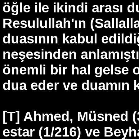
öğle ile ikindi arası d
Resulullah'ın (Sallal
duasının kabul edild
neşesinden anlamışt
önemli bir hal gelse o
dua eder ve duamın ka
[T] Ahmed, Müsned (3
estar (1/216) ve Beyh