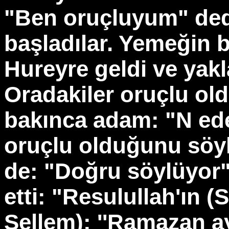
"Ben oruçluyum" ded
başladılar. Yemeğin 
Hureyre geldi ve yak
Oradakiler oruçlu o
bakınca adam: "N ed
oruçlu olduğunu söyl
de: "Doğru söylüyor"
etti: "Resulullah'ın (
Sellem): ''Ramazan a