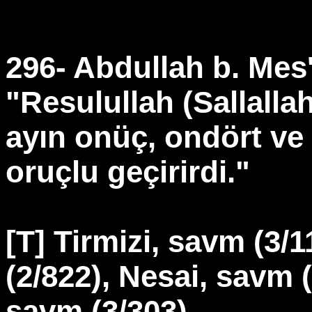
296- Abdullah b. Mes'
"Resulullah (Sallalla
ayın onüç, ondört ve
oruçlu geçirirdi."
[T] Tirmizi, savm (3/
(2/822), Nesai, savm 
savm (3/303)