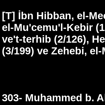
[T] İbn Hibban, el-Me
el-Mu'cemu'l-Kebir (1
ve't-terhib (2/126), 
(3/199) ve Zehebi, el-
303- Muhammed b. Ali