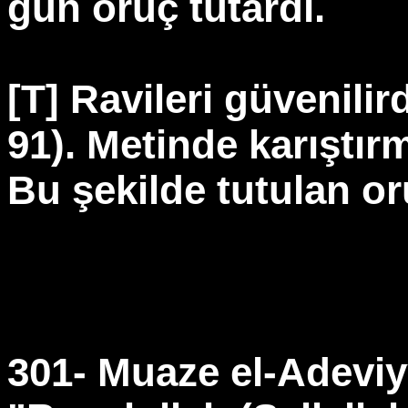
gün oruç tutardı.
[T] Ravileri güvenili
91). Metinde karıştırm
Bu şekilde tutulan o
301- Muaze el-Adeviyy