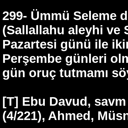
299- Ümmü Seleme de
(Sallallahu aleyhi ve 
Pazartesi günü ile ik
Perşembe günleri ol
gün oruç tutmamı söy
[T] Ebu Davud, savm 
(4/221), Ahmed, Müsn