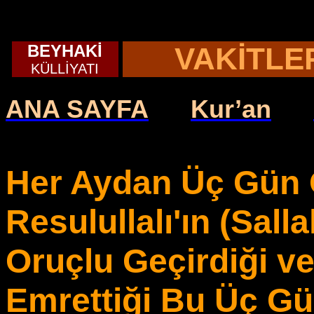
BEYHAKİ
VAKİTLE
KÜLLİYATI
ANA SAYFA
Kur’an
Her Aydan Üç Gün O
Resulullalı'ın (Sall
Oruçlu Geçirdiği ve
Emrettiği Bu Üç G