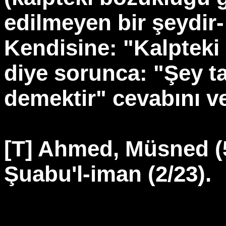
edilmeyen bir şeydir
Kendisine: "Kalpteki
diye sorunca: "Şey tan
demektir" cevabını ve
[T] Ahmed, Müsned (5
Şuabu'l-iman (2/23).