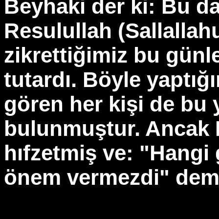
Beyhaki der ki: Bu da
Resulullah (Sallallah
zikrettiğimiz bu günl
tutardı. Böyle yaptığ
gören her kişi de bu 
bulunmuştur. Ancak H
hıfzetmiş ve: "Hangi
önem vermezdi" demi