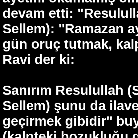
devam etti: "Resululla
Sellem): ''Ramazan a
gün oruç tutmak, kalp
Ravi der ki:
Sanırım Resulullah (S
Sellem) şunu da ilave e
geçirmek gibidir'' b
(kalpteki bozukluğu g