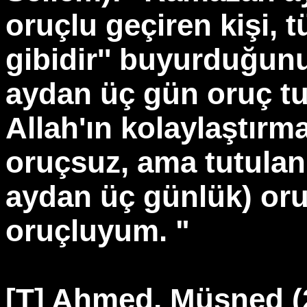
oruçlu geçiren kişi, t
gibidir'' buyurduğunu
aydan üç gün oruç t
Allah'ın kolaylaştırm
oruçsuz, ama tutulan
aydan üç günlük) oruc
oruçluyum. "
[T] Ahmed, Müsned (2