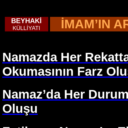
BEYHAKİ
İMAM’IN A
KÜLLİYATI
Namazda Her Rekatta,
Okumasının Farz Ol
Namaz’da Her Durum
Oluşu