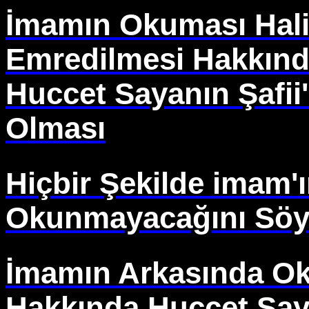
İmamın Okuması Hal
Emredilmesi Hakkınd
Huccet Sayanın Şafii
Olması
Hiçbir Şekilde imam'
Okunmayacağını Söyl
İmamın Arkasında O
Hakkında Huccet Say