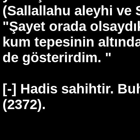
(Sallallahu aleyhi ve
"Şayet orada olsaydık
kum tepesinin altınd
de gösterirdim. "
[-] Hadis sahihtir. Bu
(2372).