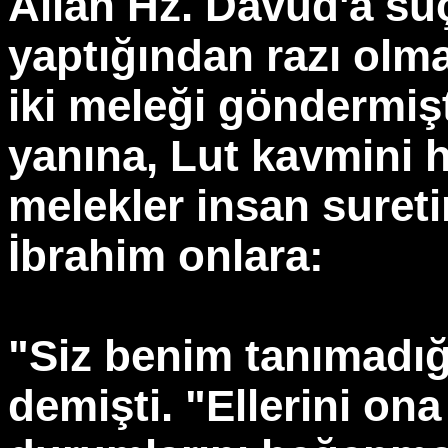
Allah Hz. Davud'a s
yaptığından razı olma
iki meleği göndermişt
yanına, Lut kavmini 
melekler insan sureti
İbrahim onlara:
"Siz benim tanımadığ
demişti. "Ellerini on