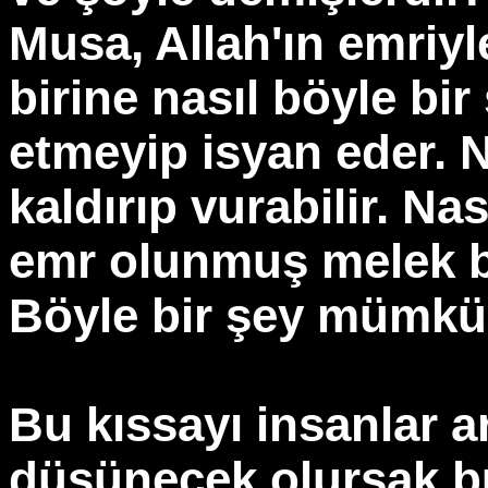
Musa, Allah'ın emriy
birine nasıl böyle bir
etmeyip isyan eder. N
kaldırıp vurabilir. N
emr olunmuş melek bu
Böyle bir şey mümkün
Bu kıssayı insanlar 
düşünecek olursak bu 