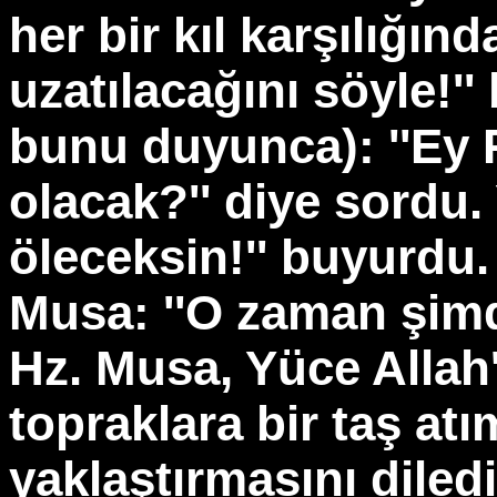
her bir kıl karşılığın
uzatılacağını söyle!'
bunu duyunca): ''Ey
olacak?'' diye sordu.
öleceksin!'' buyurdu
Musa: ''O zaman şimd
Hz. Musa, Yüce Allah'
topraklara bir taş atı
yaklaştırmasını dile