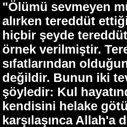
"Ölümü sevmeyen mü
alırken tereddüt ett
hiçbir şeyde teredd
örnek verilmiştir. Te
sıfatlarından olduğu
değildir. Bunun iki te
şöyledir: Kul hayatın
kendisini helake götü
karşılaşınca Allah'a 