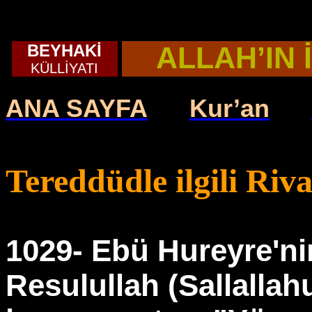
BEYHAKİ
ALLAH’IN 
KÜLLİYATI
ANA SAYFA
Kur’an
Tereddüdle ilgili Riva
1029- Ebü Hureyre'nin
Resulullah (Sallallah