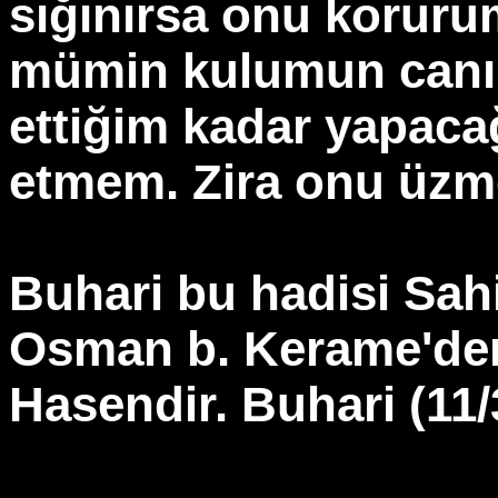
sığınırsa onu korur
mümin kulumun canın
ettiğim kadar yapaca
etmem. Zira onu üzm
Buhari bu hadisi Sa
Osman b. Kerame'den 
Hasendir. Buhari (11/