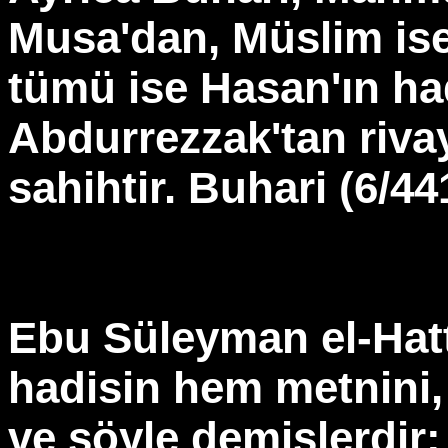
Musa'dan, Müslim is
tümü ise Hasan'ın ha
Abdurrezzak'tan rivaye
sahihtir. Buhari (6/4
Ebu Süleyman el-Hatt
hadisin hem metnini,
ve şöyle demişlerdir: