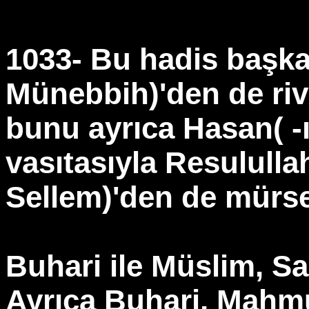
1033- Bu hadis başka
Münebbih)'den de riv
bunu ayrıca Hasan( -ı
vasıtasıyla Resulullah
Sellem)'den de mürsel
Buhari ile Müslim, Sah
Ayrıca Buhari, Mahmu