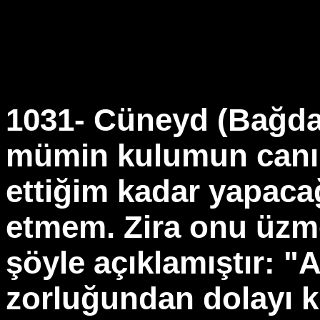
1031- Cüneyd (Bağd
mümin kulumun canın
ettiğim kadar yapaca
etmem. Zira onu üzm
şöyle açıklamıştır: "
zorluğundan dolayı k