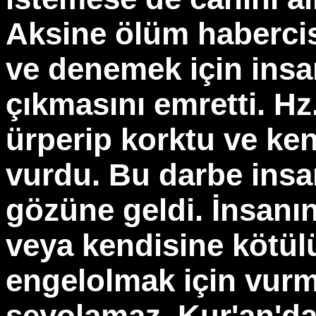
Aksine ölüm habercis
ve denemek için insa
çıkmasını emretti. H
ürperip korktu ve ke
vurdu. Bu darbe insa
gözüne geldi. İnsanı
veya kendisine kötü
engelolmak için vurm
şeyolamaz. Kur'an'da 