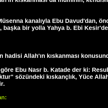
senna kanalıyla Ebu Davud'dan, önces
, başka bir yolla Yahya b. Ebi Kesir'den
n hadisi Allah'ın kıskanması konusund
 göre Ebu Nasr b. Katade der ki: Resulu
ktur" sözündeki kıskançlık, Yüce Allah
r.
an: