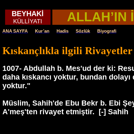
BEYHAKİ
ALLAH’IN 
KÜLLİYATI
ANA SAYFA
Kur’an
Hadis
Sözlük
Biyografi
Kıskançlıkla ilgili Rivayetler
1007- Abdullah b. Mes'ud der ki: Resu
daha kıskancı yoktur, bundan dolayı 
yoktur."
Müslim, Sahih'de Ebu Bekr b. Ebi Şey
A'meş'ten rivayet etmiştir.
[-] Sahih