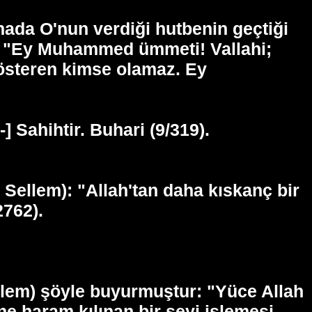
nada O'nun verdiği hutbenin geçtiği
du: "Ey Muhammed ümmeti! Vallahi;
gösteren kimse olamaz. Ey
[-] Sahihtir. Buhari (9/319).
 Sellem): "Allah'tan daha kıskanç bir
2762).
ellem) şöyle buyurmuştur: "Yüce Allah
e haram kılınan bir şeyi işlemesi