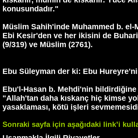
konusundadır."
Müslim Sahih'inde Muhammed b. el-Mü
Ebi Kesir'den ve her ikisini de Buhari
(9/319) ve Müslim (2761).
Ebu Süleyman der ki: Ebu Hureyre'ni
Ebu'l-Hasan b. Mehdi'nin bildirdiğine
"Allah'tan daha kıskanç hiç kimse yo
yasaklaması, kötü işleri sevmemesidi
Sonraki sayfa için aşağıdaki link’i kull
Usanmakla İlgili Rivayetler