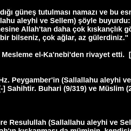
ardığı güneş tutulması namazı ve bu es
lallahu aleyhi ve Sellem) şöyle buyur
mesine Allah'tan daha çok kıskançlık 
 bilseniz, çok ağlar, az gülerdiniz."
 Mesleme el-Ka'nebi'den rivayet etti.
 Hz. Peygamber'in (Sallallahu aleyhi ve
[-] Sahihtir. Buhari (9/319) ve Müslim (
öre Resulullah (Sallallahu aleyhi ve S
lah'ın kıskanması da müminin, kendisin