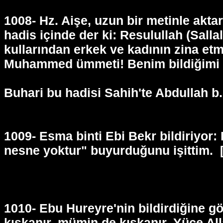
1008- Hz. Aişe, uzun bir metinle akt
hadis içinde der ki: Resulullah (Sal
kullarından erkek ve kadının zina et
Muhammed ümmeti! Benim bildiğimi bir
Buhari bu hadisi Sahih'te Abdullah b.
1009- Esma binti Ebi Bekr bildiriyor:
nesne yoktur" buyurduğunu işittim.
1010- Ebu Hureyre'nin bildirdiğine g
kıskanır, mümin de kıskanır. Yüce Al