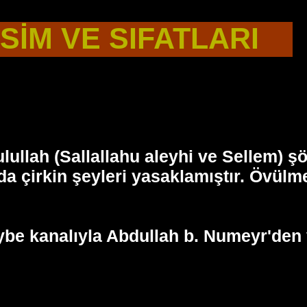
İSİM VE SIFATLARI
lullah (Sallallahu aleyhi ve Sellem) 
da çirkin şeyleri yasaklamıştır. Övülm
be kanalıyla Abdullah b. Numeyr'den v