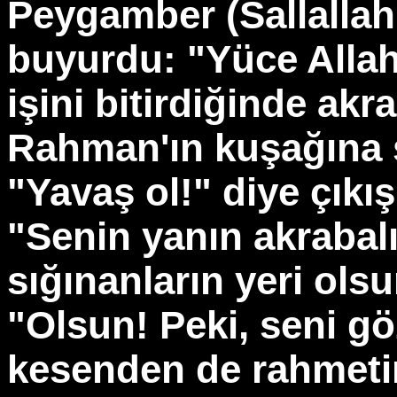
Peygamber (Sallallah
buyurdu: "Yüce Alla
işini bitirdiğinde akr
Rahman'ın kuşağına s
"Yavaş ol!" diye çıkış
"Senin yanın akrabal
sığınanların yeri ols
"Olsun! Peki, seni g
kesenden de rahmeti