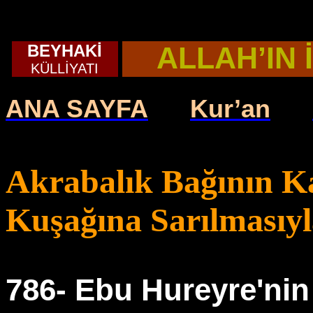
BEYHAKİ
ALLAH’IN 
KÜLLİYATI
ANA SAYFA
Kur’an
Akrabalık Bağının K
Kuşağına Sarılmasıyla
786- Ebu Hureyre'nin 