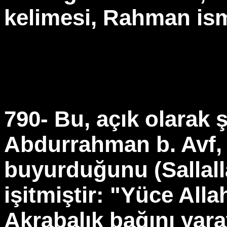
kelimesi, Rahman ism
790- Bu, açık olarak 
Abdurrahman b. Avf, 
buyurduğunu (Sallall
işitmiştir: "Yüce All
Akrabalık bağını yara