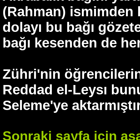
(Rahman) ismimden b
dolayı bu bağı gözete
bağı kesenden de her
Zühri'nin öğrencilerin
Reddad el-Leysı bu
Seleme'ye aktarmıştır
Sonraki sayfa için aşa