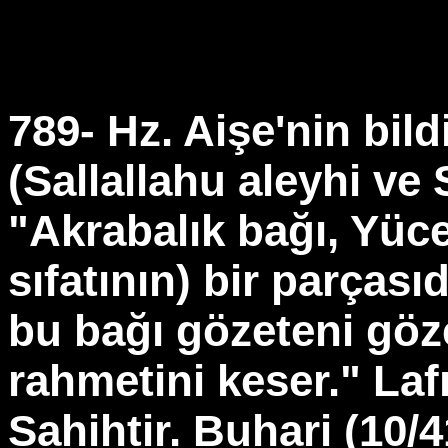
789- Hz. Aişe'nin bil
(Sallallahu aleyhi ve
"Akrabalık bağı, Yüc
sıfatının) bir parçası
bu bağı gözeteni göz
rahmetini keser." Lafı
Sahihtir. Buhari (10/4