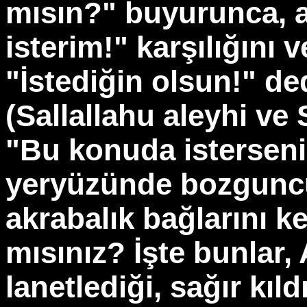
mısın?" buyurunca, ak
isterim!" karşılığını 
"İstediğin olsun!" de
(Sallallahu aleyhi ve
"Bu konuda isterseniz
yeryüzünde bozgunc
akrabalık bağlarını
mısınız? İşte bunlar, 
lanetlediği, sağır kıld