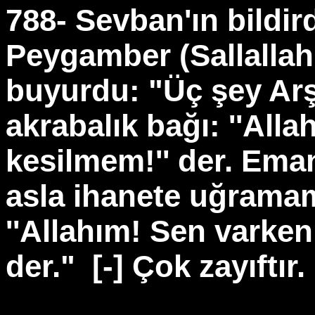
788- Sevban'ın bildir
Peygamber (Sallallah
buyurdu: "Üç şey Arş'
akrabalık bağı: ''All
kesilmem!'' der. Eman
asla ihanete uğramam
''Allahım! Sen varke
der."
[-] Çok zayıftı