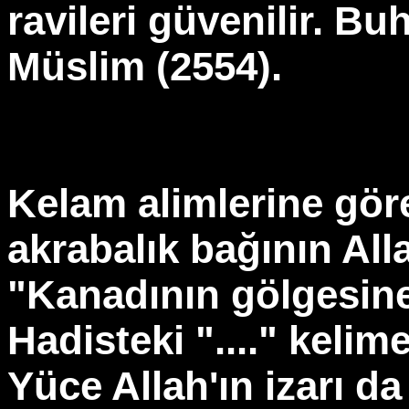
ravileri güvenilir. Bu
Müslim (2554).
Kelam alimlerine gö
akrabalık bağının All
"Kanadının gölgesine
Hadisteki "...." kelim
Yüce Allah'ın izarı d