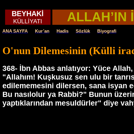
BEYHAKİ
ALLAH’IN 
KÜLLİYATI
ANA SAYFA
Kur’an
Hadis
Sözlük
Biyografi
O'nun Dilemesinin (Külli irad
368- İbn Abbas anlatıyor: Yüce Allah,
"Allahım! Kuşkusuz sen ulu bir tanrısı
edilememesini dilersen, sana isyan ed
Bu nasılolur ya Rabbi?" Bunun üzerin
yaptıklarından mesuldürler" diye vah