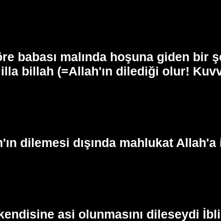
göre babası malında hoşuna giden bir
lla billah (=Allah'ın dilediği olur! Ku
'ın dilemesi dışında mahlukat Allah'a
kendisine asi olunmasını dileseydi İbli