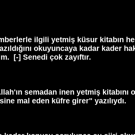
erlerle ilgili yetmiş küsur kitabın h
yazıldığını okuyuncaya kadar kader h
im.
[-] Senedi çok zayıftır.
llah'ın semadan inen yetmiş kitabını 
sine mal eden küfre girer" yazılıydı.