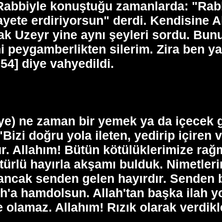
, Rabbiyle konuştuğu zamanlarda: "Rab
idayete erdiriyorsun" derdi. Kendisine 
k Uzeyr yine aynı şeyleri sordu. Bun
 peygamberlikten silerim. Zira ben y
54] diye vahyedildi.
) ne zaman bir yemek ya da içecek geti
Bizi doğru yola ileten, yedirip içiren 
 Allahım! Bütün kötülüklerimize rağme
ürlü hayırla akşamı bulduk. Nimetleri
ancak senden gelen hayırdır. Senden ba
h'a hamdolsun. Allah'tan başka ilah yok
 olamaz. Allahım! Rızık olarak verdikler