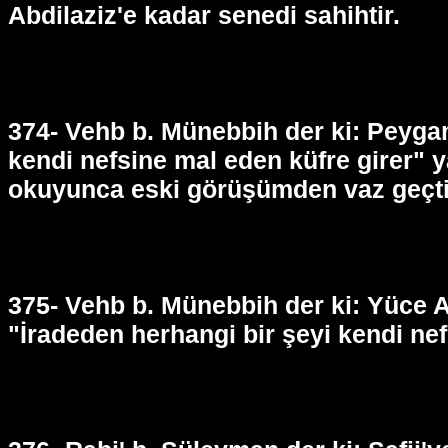
Abdilaziz'e kadar senedi sahihtir.
374- Vehb b. Münebbih der ki: Peygamb
kendi nefsine mal eden küfre girer" 
okuyunca eski görüşümden vaz geçt
375- Vehb b. Münebbih der ki: Yüce A
"İradeden herhangi bir şeyi kendi nef