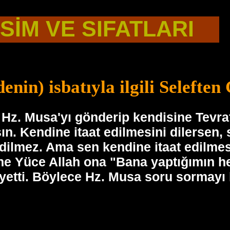
İSİM VE SIFATLARI
enin) isbatıyla ilgili Seleften
 Hz. Musa'yı gönderip kendisine Tevrat
n. Kendine itaat edilmesini dilersen, s
ilmez. Ama sen kendine itaat edilmesi
e Yüce Allah ona "Bana yaptığımın hes
yetti. Böylece Hz. Musa soru sormayı b