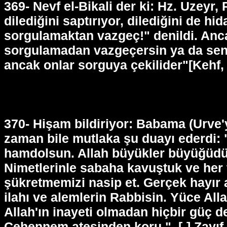
369- Nevf el-Bikali der ki: Hz. Uzeyr
dilediğini saptırıyor, dilediğini de h
sorgulamaktan vazgeç!" denildi. Anca
sorgulamadan vazgeçersin ya da seni
ancak onlar sorguya çekilider"[Kehf, 
370- Hişam bildiriyor: Babama (Urve'ye
zaman bile mutlaka şu duayı ederdi: "
hamdolsun. Allah büyükler büyüğüdür.
Nimetlerinle sabaha kavuştuk ve her t
şükretmemizi nasip et. Gerçek hayır 
ilahı ve alemlerin Rabbisin. Yüce Alla
Allah'ın inayeti olmadan hiçbir güç de
Cehennem ateşinden koru."
[-] Zayıf,