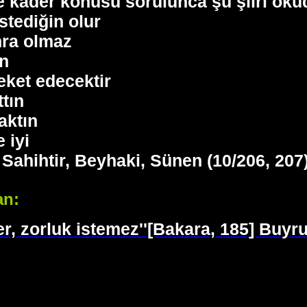
ye kader konusu sorulunca şu şiiri oku
stediğin olur
nra olmaz
ın
eket edecektir
tın
aktın
 iyi
] Sahihtir, Beyhaki, Sünen (10/206, 207)
an:
ter, zorluk istemez''[Bakara, 185] Buyr