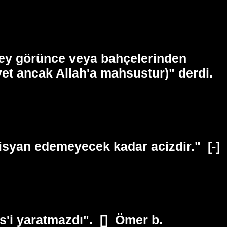
 şey görünce veya bahçelerinden
vvet ancak Allah'a mahsustur)" derdi.
 isyan edemeyecek kadar acizdir."
[-]
s'i yaratmazdı".
[]
Ömer b.