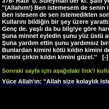
376- Rabi' b. Süleyman der ki: Şafii'
"(Allahım!) Ben istemesem de senin i
Ben istesem de sen istemedikten so
Kullarını bildiğin bir şey üzere yaratt
Genç de. yaşlı da bu bilg!ye göre har
Şuna minnet eyledin şunu yüz üstü at
Şuna yardım ettin şunu yardımsız bır
Bunlardan kimini kötü kıldın kimini de
Kimini çirkin kıldın kimini güzel.''
[-
Sonraki sayfa için aşağıdaki link’i kull
Yüce Allah'ın: "Allah size kolaylık is